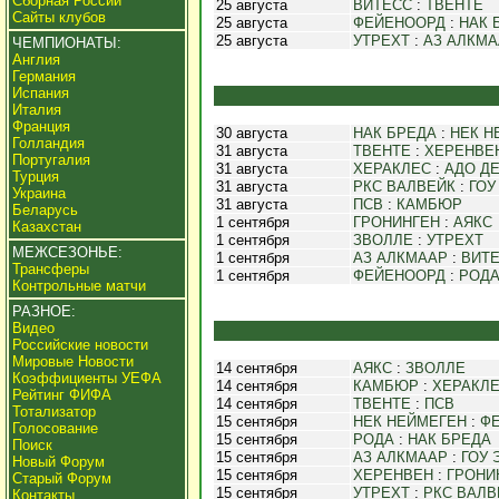
Сборная России
25 августа
ВИТЕСС
:
ТВЕНТЕ
Сайты клубов
25 августа
ФЕЙЕНООРД
:
НАК 
25 августа
УТРЕХТ
:
АЗ АЛКМА
ЧЕМПИОНАТЫ:
Англия
Германия
Испания
Италия
Франция
30 августа
НАК БРЕДА
:
НЕК Н
Голландия
31 августа
ТВЕНТЕ
:
ХЕРЕНВЕ
Португалия
31 августа
ХЕРАКЛЕС
:
АДО ДЕ
Турция
31 августа
РКС ВАЛВЕЙК
:
ГОУ
Украина
31 августа
ПСВ
:
КАМБЮР
Беларусь
1 сентября
ГРОНИНГЕН
:
АЯКС
Казахстан
1 сентября
ЗВОЛЛЕ
:
УТРЕХТ
МЕЖСЕЗОНЬЕ:
1 сентября
АЗ АЛКМААР
:
ВИТ
Трансферы
1 сентября
ФЕЙЕНООРД
:
РОД
Контрольные матчи
РАЗНОЕ:
Видео
Российские новости
Мировые Новости
14 сентября
АЯКС
:
ЗВОЛЛЕ
Коэффициенты УЕФА
14 сентября
КАМБЮР
:
ХЕРАКЛ
Рейтинг ФИФА
14 сентября
ТВЕНТЕ
:
ПСВ
Тотализатор
15 сентября
НЕК НЕЙМЕГЕН
:
Ф
Голосование
15 сентября
РОДА
:
НАК БРЕДА
Поиск
15 сентября
АЗ АЛКМААР
:
ГОУ 
Новый Форум
15 сентября
ХЕРЕНВЕН
:
ГРОНИ
Старый Форум
15 сентября
УТРЕХТ
:
РКС ВАЛВ
Контакты