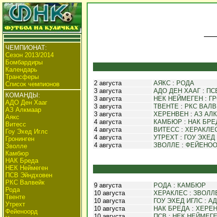
ЧЕМПИОНАТ:
Сезон 2013/2014
Бомбардиры
Календарь
Трансферы
2 августа
АЯКС
:
РОДА
Список чемпионов
3 августа
АДО ДЕН ХААГ
:
ПС
КОМАНДЫ:
3 августа
НЕК НЕЙМЕГЕН
:
Г
АДО Ден Хааг
3 августа
ТВЕНТЕ
:
РКС ВАЛВ
АЗ Алкмаар
3 августа
ХЕРЕНВЕН
:
АЗ АЛ
Аякс
4 августа
КАМБЮР
:
НАК БРЕ
Витесс
4 августа
ВИТЕСС
:
ХЕРАКЛЕ
Гоу Эхед Иглс
4 августа
УТРЕХТ
:
ГОУ ЭХЕД
Гронинген
4 августа
ЗВОЛЛЕ
:
ФЕЙЕНОО
Зволле
Камбюр
НАК Бреда
НЕК Неймеген
ПСВ Эйндховен
РКС Валвейк
9 августа
РОДА
:
КАМБЮР
Рода
10 августа
ХЕРАКЛЕС
:
ЗВОЛЛ
Твенте
10 августа
ГОУ ЭХЕД ИГЛС
:
АД
Утрехт
10 августа
НАК БРЕДА
:
ХЕРЕ
Фейеноорд
10 августа
ПСВ
:
НЕК НЕЙМЕГ