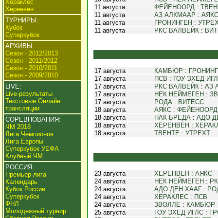
Хераклес
11 августа
ФЕЙЕНООРД
:
ТВЕН
Херенвен
11 августа
АЗ АЛКМААР
:
АЯК
ТУРНИРЫ:
11 августа
ГРОНИНГЕН
:
УТРЕ
Кубок
11 августа
РКС ВАЛВЕЙК
:
ВИТ
Суперкубок
АРХИВЫ:
Сезон - 2012/2013
Сезон - 2011/2012
Сезон - 2010/2011
17 августа
КАМБЮР
:
ГРОНИН
Сезон - 2009/2010
17 августа
ПСВ
:
ГОУ ЭХЕД ИГ
LIVE:
17 августа
РКС ВАЛВЕЙК
:
АЗ 
Live-результаты
17 августа
НЕК НЕЙМЕГЕН
:
З
Текстовые Онлайн
17 августа
РОДА
:
ВИТЕСС
трансляции
18 августа
АЯКС
:
ФЕЙЕНООРД
18 августа
НАК БРЕДА
:
АДО Д
СОРЕВНОВАНИЯ:
18 августа
ХЕРЕНВЕН
:
ХЕРАК
ЧМ 2018
18 августа
ТВЕНТЕ
:
УТРЕХТ
Лига Чемпионов
Лига Европы
Суперкубок УЕФА
Клубный ЧМ
РОССИЯ:
23 августа
ХЕРЕНВЕН
:
АЯКС
Премьер-лига
24 августа
НЕК НЕЙМЕГЕН
:
РК
Календарь
Кубок России
24 августа
АДО ДЕН ХААГ
:
РО
Суперкубок
24 августа
ХЕРАКЛЕС
:
ПСВ
ФНЛ
24 августа
ЗВОЛЛЕ
:
КАМБЮР
Молодежный турнир
25 августа
ГОУ ЭХЕД ИГЛС
:
ГР