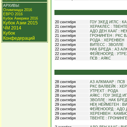
АРХИВЫ:
Олимпиада 2016
ЕВРО 2016
Кубок Америки 2016
20 сентября
ГОУ ЭХЕД ИГЛС
:
К
Кубок Азии 2015
21 сентября
ХЕРАКЛЕС
:
ТВЕНТ
ЧМ 2014
21 сентября
АДО ДЕН ХААГ
:
НЕ
Кубок
21 сентября
ГРОНИНГЕН
:
РКС 
Конфедераций
21 сентября
РОДА
:
ХЕРЕНВЕН
22 сентября
ВИТЕСС
:
ЗВОЛЛЕ
22 сентября
НАК БРЕДА
:
АЗ АЛ
22 сентября
ФЕЙЕНООРД
:
УТРЕ
22 сентября
ПСВ
:
АЯКС
28 сентября
АЗ АЛКМААР
:
ПСВ
28 сентября
РКС ВАЛВЕЙК
:
ХЕР
28 сентября
УТРЕХТ
:
РОДА
28 сентября
АЯКС
:
ГОУ ЭХЕД И
28 сентября
ЗВОЛЛЕ
:
НАК БРЕ
29 сентября
НЕК НЕЙМЕГЕН
:
В
29 сентября
ФЕЙЕНООРД
:
АДО 
29 сентября
ХЕРЕНВЕН
:
КАМБ
29 сентября
ТВЕНТЕ
:
ГРОНИНГ