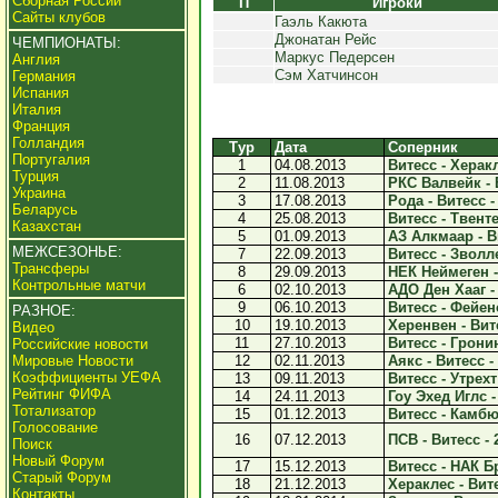
Сборная России
П
Игроки
Сайты клубов
Гаэль Какюта
Джонатан Рейс
ЧЕМПИОНАТЫ:
Маркус Педерсен
Англия
Сэм Хатчинсон
Германия
Испания
Италия
Франция
Голландия
Тур
Дата
Соперник
Португалия
1
04.08.2013
Витесс - Херакл
Турция
2
11.08.2013
РКС Валвейк - В
Украина
3
17.08.2013
Рода - Витесс -
Беларусь
4
25.08.2013
Витесс - Твенте
Казахстан
5
01.09.2013
АЗ Алкмаар - Ви
МЕЖСЕЗОНЬЕ:
7
22.09.2013
Витесс - Зволле
Трансферы
8
29.09.2013
НЕК Неймеген - 
Контрольные матчи
6
02.10.2013
АДО Ден Хааг - 
9
06.10.2013
Витесс - Фейен
РАЗНОЕ:
10
19.10.2013
Херенвен - Вите
Видео
11
27.10.2013
Витесс - Гронин
Российские новости
Мировые Новости
12
02.11.2013
Аякс - Витесс - 
Коэффициенты УЕФА
13
09.11.2013
Витесс - Утрехт 
Рейтинг ФИФА
14
24.11.2013
Гоу Эхед Иглс -
Тотализатор
15
01.12.2013
Витесс - Камбюр
Голосование
16
07.12.2013
ПСВ - Витесс - 
Поиск
Новый Форум
17
15.12.2013
Витесс - НАК Бр
Старый Форум
18
21.12.2013
Хераклес - Вите
Контакты