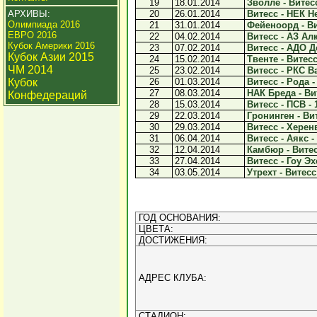
19
18.01.2014
Зволле - Витесс
АРХИВЫ:
20
26.01.2014
Витесс - НЕК Не
Олимпиада 2016
21
31.01.2014
Фейеноорд - Ви
ЕВРО 2016
22
04.02.2014
Витесс - АЗ Алк
Кубок Америки 2016
23
07.02.2014
Витесс - АДО Де
Кубок Азии 2015
24
15.02.2014
Твенте - Витесс
ЧМ 2014
25
23.02.2014
Витесс - РКС Ва
Кубок
26
01.03.2014
Витесс - Рода -
27
08.03.2014
НАК Бреда - Вит
Конфедераций
28
15.03.2014
Витесс - ПСВ - 
29
22.03.2014
Гронинген - Вит
30
29.03.2014
Витесс - Херенв
31
06.04.2014
Витесс - Аякс - 
32
12.04.2014
Камбюр - Витесс
33
27.04.2014
Витесс - Гоу Эх
34
03.05.2014
Утрехт - Витесс 
ГОД ОСНОВАНИЯ:
ЦВЕТА:
ДОСТИЖЕНИЯ:
АДРЕС КЛУБА:
СТАДИОН: