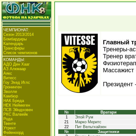
ЧЕМПИОНАТ:
Сезон 2013/2014
Бомбардиры
Главный т
Календарь
Трансферы
Тренеры-ас
Список чемпионов
Тренер вра
КОМАНДЫ:
Физиотерап
АДО Ден Хааг
АЗ Алкмаар
Массажист 
Аякс
Витесс
Гоу Эхед Иглс
Президент 
Гронинген
Зволле
Камбюр
НАК Бреда
НЕК Неймеген
ПСВ Эйндховен
№
Вратари
РКС Валвейк
1
Элой Рум
Рода
21
Марко Меритс
Твенте
22
Пит Вельтхайзен
Утрехт
№
Защитники
Фейеноорд