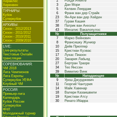
2
Рохди Аченте
Хераклес
3
Дан Мори
Херенвен
5
Келвин Леердам
ТУРНИРЫ:
6
Франк ван дер Страйк
Кубок
23
Ян-Ари ван дер Хейден
Суперкубок
37
Гурам Кашия
АРХИВЫ:
38
Патрик ван Анхольт
Сезон - 2012/2013
43
Михалис Вакалопулос
Сезон - 2011/2012
№
Полузащитники
Сезон - 2010/2011
7
Марко Вейнович
Сезон - 2009/2010
8
Франсишку Жуниор
LIVE:
10
Дейв Прюппер
Live-результаты
15
Кристиан Куэвас
Текстовые Онлайн
17
Лукас Пиазон
трансляции
20
Закария Лабьяд
27
Бертран Траоре
СОРЕВНОВАНИЯ:
34
Тео Янссен
ЧМ 2018
39
Вимилио Винк
Лига Чемпионов
№
Нападающие
Лига Европы
Суперкубок УЕФА
9
Урош Джурджевич
Клубный ЧМ
11
Георгий Чантурия
14
Майк Хавенар
РОССИЯ:
18
Валери Казаишвили
Премьер-лига
19
Кристиан Атсу
Календарь
30
Ренато Ибарра
Кубок России
Суперкубок
ФНЛ
Молодежный турнир