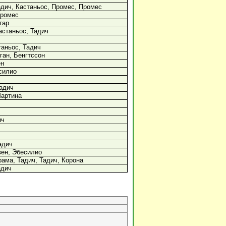
адич, Кастаньос, Промес, Промес
Промес
тар
астаньос, Тадич
таньос, Тадич
ган, Бенгтссон
ен
силио
Тадич
Мартина
ич
адич
вен, Эбесилио
ама, Тадич, Тадич, Корона
адич