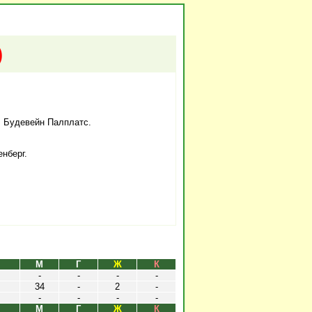
)
, Будевейн Палплатс.
енберг.
М
Г
Ж
К
-
-
-
-
34
-
2
-
-
-
-
-
М
Г
Ж
К