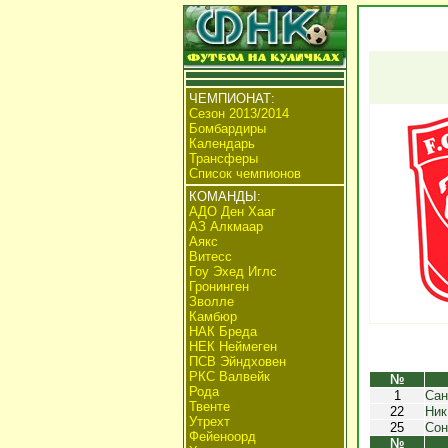
ЧЕМПИОНАТ:
Сезон 2013/2014
Бомбардиры
Календарь
Трансферы
Список чемпионов
КОМАНДЫ:
АДО Ден Хааг
АЗ Алкмаар
Аякс
Витесс
Гоу Эхед Иглс
Гронинген
Зволле
Камбюр
НАК Бреда
НЕК Неймеген
ПСВ Эйндховен
РКС Валвейк
№
Рода
1
Сан
Твенте
22
Ник
Утрехт
25
Сон
Фейеноорд
№