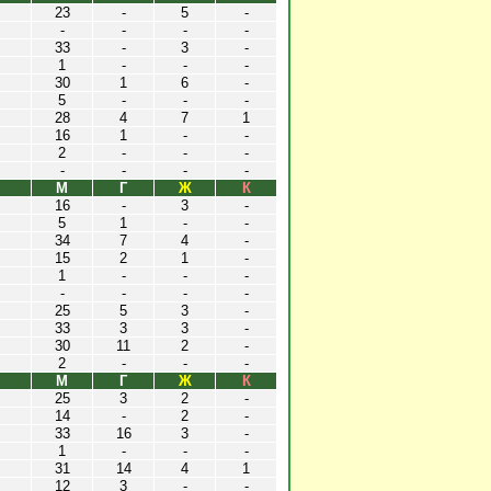
23
-
5
-
-
-
-
-
33
-
3
-
1
-
-
-
30
1
6
-
5
-
-
-
28
4
7
1
16
1
-
-
2
-
-
-
-
-
-
-
М
Г
Ж
К
16
-
3
-
5
1
-
-
34
7
4
-
15
2
1
-
1
-
-
-
-
-
-
-
25
5
3
-
33
3
3
-
30
11
2
-
2
-
-
-
М
Г
Ж
К
25
3
2
-
14
-
2
-
33
16
3
-
1
-
-
-
31
14
4
1
12
3
-
-