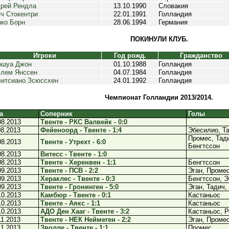
рей Рендла
13.10.1990
Словакия
ч Стокентри
22.01.1991
Голландия
ко Борн
28.06.1994
Германия
ПОКИНУЛИ КЛУБ.
Игроки
Год рожд.
Гражданство
ошуа Джон
01.10.1988
Голландия
лем Янссен
04.07.1984
Голландия
итсиано Зсюссхен
24.01.1992
Голландия
Чемпионат Голландии 2013/2014.
а
Соперник
Голы
08.2013
Твенте - РКС Валвейк - 0:0
08.2013
Фейеноорд - Твенте - 1:4
Эбесилио, Та
Промес, Тади
08.2013
Твенте - Утрехт - 6:0
Бенгтссон
08.2013
Витесс - Твенте - 1:0
08.2013
Твенте - Херенвен - 1:1
Бенгтссон
09.2013
Твенте - ПСВ - 2:2
Эган, Проме
09.2013
Хераклес - Твенте - 0:3
Бенгтссон, Э
09.2013
Твенте - Гронинген - 5:0
Эган, Тадич,
10.2013
Камбюр - Твенте - 0:1
Кастаньос
10.2013
Твенте - Аякс - 1:1
Кастаньос
10.2013
АДО Ден Хааг - Твенте - 3:2
Кастаньос, 
11.2013
Твенте - НЕК Неймеген - 2:2
Эган, Проме
11.2013
Зволле - Твенте - 1:1
Промес