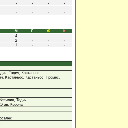
-
-
-
-
-
-
-
-
-
-
-
-
М
Г
Ж
К
4
-
-
-
2
-
-
-
1
-
-
-
дич, Тадич, Кастаньос
ч, Кастаньос, Кастаньос, Промес,
с
бесилио, Тадич
 Эган, Корона
Росалес
с