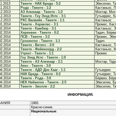
11.2013
Твенте - НАК Бреда - 5:2
Эбесилио, Т
11.2013
Рода - Твенте - 1:2
Кастаньос, 
12.2013
АЗ Алкмаар - Твенте - 1:2
Мохтар, Мох
12.2013
Твенте - Гоу Эхед Иглс - 3:1
Гутьеррес, К
12.2013
РКС Валвейк - Твенте - 1:1
Кастаньос
01.2014
Твенте - Хераклес - 3:1
Промес, Кас
02.2014
Твенте - Камбюр - 3:1
Кастаньос, Э
02.2014
Херенвен - Твенте - 0:2
Тадич, Бёрв
02.2014
ПСВ - Твенте - 3:2
Промес, Эбе
02.2014
Гронинген - Твенте - 1:1
Тадич
02.2014
Твенте - Витесс - 2:0
Кастаньос, 
02.2014
Твенте - Фейеноорд - 2:2
Кастаньос, 
03.2014
Утрехт - Твенте - 1:1
Промес
03.2014
Гоу Эхед Иглс - Твенте - 1:0
03.2014
Твенте - АЗ Алкмаар - 2:1
Мохтар, Тад
03.2014
Аякс - Твенте - 3:0
04.2014
Твенте - АДО Ден Хааг - 1:1
Гутьеррес
04.2014
НАК Бреда - Твенте - 0:2
Гутьеррес, Т
04.2014
Твенте - Рода - 3:0
Бёрвен, Бёр
04.2014
НЕК Неймеген - Твенте - 2:5
Эбесилио, Бр
05.2014
Твенте - Зволле - 2:2
Эбесилио, Т
ИНФОРМАЦИЯ.
АНИЯ:
1965.
Красно-синие.
Национальные
: