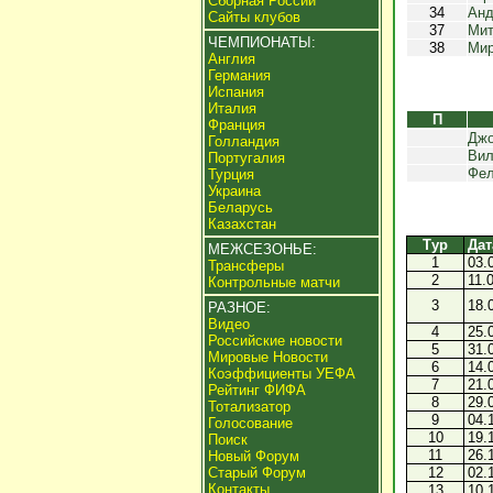
Сборная России
34
Анд
Сайты клубов
37
Мит
ЧЕМПИОНАТЫ:
38
Мир
Англия
Германия
Испания
Италия
П
Франция
Дж
Голландия
Вил
Португалия
Фел
Турция
Украина
Беларусь
Казахстан
Тур
Дат
МЕЖСЕЗОНЬЕ:
1
03.
Трансферы
2
11.
Контрольные матчи
3
18.
РАЗНОЕ:
Видео
4
25.
Российские новости
5
31.
Мировые Новости
6
14.
Коэффициенты УЕФА
7
21.
Рейтинг ФИФА
8
29.
Тотализатор
9
04.
Голосование
10
19.
Поиск
11
26.
Новый Форум
Старый Форум
12
02.
Контакты
13
10.