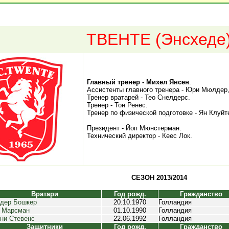
ТВЕНТЕ (Энсхеде
Главный тренер - Михел Янсен
.
Ассистенты главного тренера - Юри Мюлдер
Тренер вратарей - Тео Снелдерс.
Тренер - Тон Ренес.
Тренер по физической подготовке - Ян Клуйт
Президент - Йоп Мюнстерман.
Технический директор - Кеес Лок.
СЕЗОН 2013/2014
Вратари
Год рожд.
Гражданство
дер Бошкер
20.10.1970
Голландия
 Марсман
01.10.1990
Голландия
ни Стевенс
22.06.1992
Голландия
Защитники
Год рожд.
Гражданство