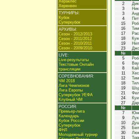
Хераклес
2
Дик
Херенвен
3
Ник
ТУРНИРЫ:
3
Анд
Кубок
4
Пет
Суперкубок
15
Роб
16
Тим
АРХИВЫ:
17
Рас
Сезон - 2012/2013
18
Кук
Сезон - 2011/2012
Сезон - 2010/2011
19
Нил
Сезон - 2009/2010
23
Джо
№
LIVE:
5
Роб
Live-результаты
6
Вау
Текстовые Онлайн
8
Кай
трансляции
11
Хес
СОРЕВНОВАНИЯ:
12
Тим
ЧМ 2018
18
Тил
Лига Чемпионов
19
Шэд
Лига Европы
21
Фел
Суперкубок УЕФА
24
Куи
Клубный ЧМ
27
Дар
РОССИЯ:
№
Премьер-лига
7
Юне
Календарь
9
Лук
Кубок России
10
Душ
Суперкубок
25
Бил
ФНЛ
30
Люк
Молодежный турнир
31
Тор