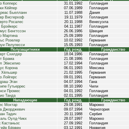
о Копперс
31.01.1992
Голландия
ки Кёйпер
07.06.1989
Голландия
реас Бьелланн
11.07.1988
Дания
ер Висгерхоф
19.11.1979
Голландия
ерто Росалес
20.11.1988
Венесуэла
 Брэйкерс
04.11.1987
Голландия
мус Бенгтссон
26.06.1986
Швеция
о Мартина
25.09.1989
Голландия
ьс Розелер
10.02.1992
Германия
уи Пелупесси
15.05.1993
Голландия
Полузащитники
Год рожд.
Гражданство
ерт Схилдер
18.04.1986
Голландия
т Брама
21.08.1986
Голландия
л Эбесилио
17.02.1994
Голландия
ус Корона
06.01.1993
Мексика
 Хёльшер
21.02.1995
Германия
о Лойгерс
09.01.1991
Германия
раш Эган
04.07.1994
Гана
ипе Гутьеррес
08.10.1990
Чили
нси Промес
04.01.1992
Голландия
ио Танда
02.01.1995
Голландия
Нападающие
Год рожд.
Гражданство
с Мохтар
29.08.1991
Марокко
а Джорджевич
09.07.1994
Черногория
ан Тадич
20.11.1988
Сербия
аль Оулд-Чикх
28.07.1997
Марокко
 Кастаньос
27.09.1992
Голландия
гейр Бёрвен
03.12.1991
Норвегия