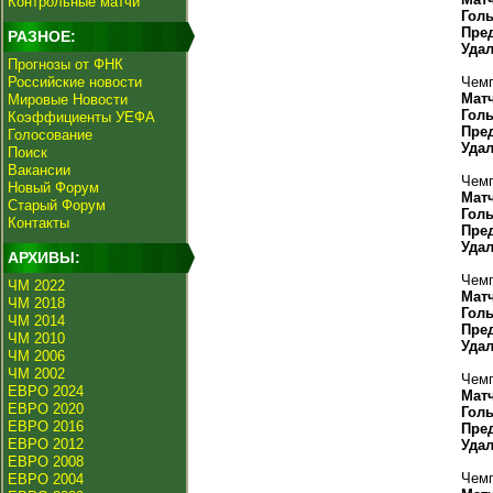
Контрольные матчи
Гол
Пре
РАЗНОЕ:
Уда
Прогнозы от ФНК
Российские новости
Чемп
Мат
Мировые Новости
Гол
Коэффициенты УЕФА
Пре
Голосование
Уда
Поиск
Вакансии
Чемп
Новый Форум
Мат
Старый Форум
Гол
Контакты
Пре
Уда
АРХИВЫ:
Чемп
ЧМ 2022
Мат
ЧМ 2018
Гол
ЧМ 2014
Пре
ЧМ 2010
Уда
ЧМ 2006
ЧМ 2002
Чемп
ЕВРО 2024
Мат
ЕВРО 2020
Гол
ЕВРО 2016
Пре
ЕВРО 2012
Уда
ЕВРО 2008
Чемп
ЕВРО 2004