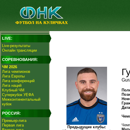
LIVE:
Live-результаты
Онлайн трансляции
СОРЕВНОВАНИЯ:
ЧМ 2026
Г
Лига чемпионов
Лига Европы
Gur
Лига конференций
Лига наций
Клубный ЧМ
Пол
Поз
Суперкубок УЕФА
Ном
Межконтинентальный
Гра
кубок
Дат
РОССИЯ:
Чем
Премьер-лига
Чемп
Первая лига
Предыдущие клубы:
Мат
Вторая лига