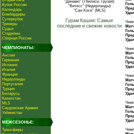
"Динамо" (Тбилиси, Грузия)
Гол
Кубок России
"Витесс" (Нидерланды)
Пре
Календарь
"Сан-Хосе" (MLS)
Уда
Бомбардиры
Суперкубок
Гурам Кашия: Самые
Чемп
Тренеры
последние и свежие новости
Мат
Судьи
Гол
Стадионы
Пре
Сборная России
Уда
ЧЕМПИОНАТЫ:
Чемп
Мат
Англия
Гол
Германия
Пре
Испания
Уда
Италия
Франция
Чемп
Нидерланды
Мат
Португалия
Гол
Турция
Пре
Беларусь
Уда
Казахстан
Чемп
MLS
Мат
Саудовская Аравия
Гол
Узбекистан
Пре
Уда
МЕЖСЕЗОНЬЕ:
Чемп
Трансферы
Мат