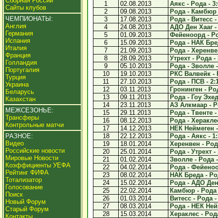
Сборная России
1
02.08.2013
Аякс - Рода - 3:
Сайты клубов
2
09.08.2013
Рода - Камбюр 
ЧЕМПИОНАТЫ:
3
17.08.2013
Рода - Витесс -
Англия
4
24.08.2013
АДО Ден Хааг - 
Германия
5
01.09.2013
Фейеноорд - Ро
Испания
6
15.09.2013
Рода - НАК Бред
Италия
7
21.09.2013
Рода - Херенвен
Франция
8
28.09.2013
Утрехт - Рода - 
Голландия
9
05.10.2013
Рода - Зволле -
Португалия
10
19.10.2013
РКС Валвейк - Р
Турция
11
27.10.2013
Рода - ПСВ - 2:
Украина
12
03.11.2013
Гронинген - Род
Беларусь
13
09.11.2013
Рода - Гоу Эхед
Казахстан
14
23.11.2013
АЗ Алкмаар - Ро
МЕЖСЕЗОНЬЕ:
15
29.11.2013
Рода - Твенте -
Трансферы
16
08.12.2013
Рода - Хераклес
Контрольные матчи
17
14.12.2013
НЕК Неймеген - 
РАЗНОЕ:
18
22.12.2013
Рода - Аякс - 1:
Видео
19
18.01.2014
Херенвен - Рода
Российские новости
20
25.01.2014
Рода - Утрехт - 
Мировые Новости
21
01.02.2014
Зволле - Рода -
Коэффициенты УЕФА
22
04.02.2014
Рода - Фейеноо
Рейтинг ФИФА
23
08.02.2014
НАК Бреда - Род
Тотализатор
24
15.02.2014
Рода - АДО Ден 
Голосование
25
22.02.2014
Камбюр - Рода 
Поиск
26
01.03.2014
Витесс - Рода -
Новый Форум
27
08.03.2014
Рода - НЕК Нейм
Старый Форум
28
15.03.2014
Хераклес - Рода
Контакты