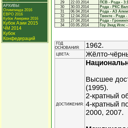
29
22.03.2014
ПСВ - Рода - 3:
АРХИВЫ:
30
30.03.2014
Рода - РКС Валв
Олимпиада 2016
31
06.04.2014
Рода - АЗ Алкма
ЕВРО 2016
32
12.04.2014
Твенте - Рода -
Кубок Америки 2016
33
27.04.2014
Рода - Гронинге
Кубок Азии 2015
34
03.05.2014
Гоу Эхед Иглс -
ЧМ 2014
Кубок
Конфедераций
ГОД
1962.
ОСНОВАНИЯ:
Жёлто-чёрн
ЦВЕТА:
Националь
Высшее дост
(1995).
2-кратный о
4-кратный п
ДОСТИЖЕНИЯ:
2000, 2007.