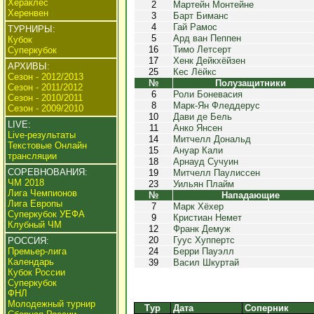
Хераклес
2
Мартейн Монтейне
Херенвен
3
Барт Биманс
4
Гай Рамос
ТУРНИРЫ:
5
Ард ван Пеппен
Кубок
16
Тимо Летсерт
Суперкубок
17
Хенк Дейкхёйзен
АРХИВЫ:
25
Кес Лёйкс
Сезон - 2012/2013
№
Полузащитники
Сезон - 2011/2012
6
Роли Боневасия
Сезон - 2010/2011
8
Марк-Ян Фледдерус
Сезон - 2009/2010
10
Дави де Бель
LIVE:
11
Анко Янсен
Live-результаты
14
Митчелл Дональд
Текстовые Онлайн
15
Ануар Кали
трансляции
18
Арнауд Сучуин
СОРЕВНОВАНИЯ:
19
Митчелл Паулиссен
ЧМ 2018
23
Уильян Плайм
Лига Чемпионов
№
Нападающие
Лига Европы
7
Марк Хёхер
Суперкубок УЕФА
9
Кристиан Немет
Клубный ЧМ
12
Франк Демуж
20
Гуус Хуппертс
РОССИЯ:
Премьер-лига
24
Берри Пауэлл
Календарь
39
Васил Шкуртай
Кубок России
Суперкубок
ФНЛ
Молодежный турнир
Тур
Дата
Соперник