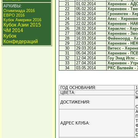
21
01.02.2014
Херенвен - АДО
АРХИВЫ:
22
05.02.2014
Херенвен - Твен
Олимпиада 2016
23
09.02.2014
Гронинген - Хер
ЕВРО 2016
24
16.02.2014
Аякс - Херенвен
Кубок Америки 2016
25
22.02.2014
Херенвен - НАК
Кубок Азии 2015
26
28.02.2014
Хераклес - Хере
ЧМ 2014
27
08.03.2014
Херенвен - Звол
Кубок
28
16.03.2014
Фейеноорд - Хе
Конфедераций
29
22.03.2014
Херенвен - НЕК
30
29.03.2014
Витесс - Херенв
31
05.04.2014
Херенвен - ПСВ 
32
12.04.2014
Гоу Эхед Иглс -
33
27.04.2014
Херенвен - Утре
34
03.05.2014
РКС Валвейк - 
ГОД ОСНОВАНИЯ:
1
ЦВЕТА:
С
ДОСТИЖЕНИЯ:
О
А
П
Т
АДРЕС КЛУБА:
Ф
E
О