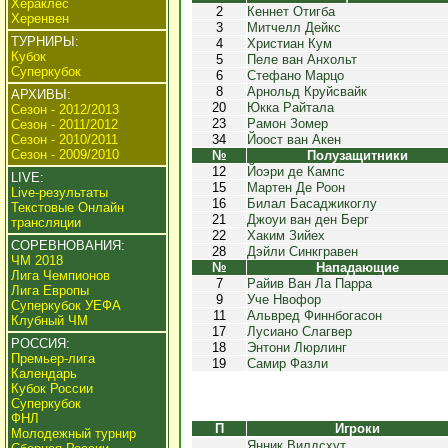
Хераклес
2
Кеннет Отигба
Херенвен
3
Митчелл Дейкс
ТУРНИРЫ:
4
Христиан Кум
Кубок
5
Пеле ван Анхольт
Суперкубок
6
Стефано Марцо
8
Арнольд Круйсвайк
АРХИВЫ:
20
Юкка Райтала
Сезон - 2012/2013
23
Рамон Зомер
Сезон - 2011/2012
Сезон - 2010/2011
34
Йоост ван Акен
Сезон - 2009/2010
№
Полузащитники
12
Йоэри де Кампс
LIVE:
15
Мартен Де Роон
Live-результаты
16
Билал Басаджикоглу
Текстовые Онлайн
21
Джоуи ван ден Берг
трансляции
22
Хаким Зийех
СОРЕВНОВАНИЯ:
28
Дэйли Синкгравен
ЧМ 2018
№
Нападающие
Лига Чемпионов
7
Райив Ван Ла Парра
Лига Европы
9
Уче Нвофор
Суперкубок УЕФА
11
Альвред Финнбогасон
Клубный ЧМ
17
Лусиано Слагвер
РОССИЯ:
18
Энтони Люрлинг
Премьер-лига
19
Самир Фазли
Календарь
Кубок России
Суперкубок
ФНЛ
П
Игроки
Молодежный турнир
Янник Вилдсхут