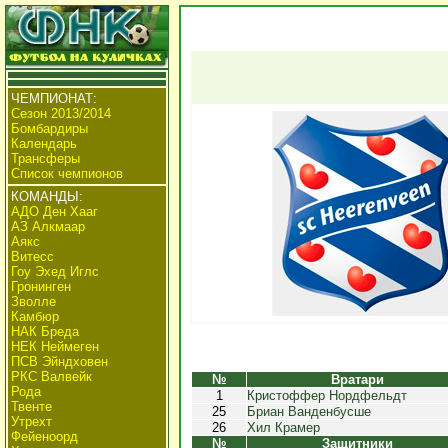
ЧЕМПИОНАТ:
Сезон 2013/2014
Бомбардиры
Календарь
Трансферы
Список чемпионов
КОМАНДЫ:
АДО Ден Хааг
АЗ Алкмаар
Аякс
Витесс
Гоу Эхед Иглс
Гронинген
Зволле
Камбюр
НАК Бреда
НЕК Неймеген
ПСВ Эйндховен
РКС Валвейк
№
Вратари
Рода
1
Кристоффер Нордфельдт
Твенте
25
Бриан Ванденбусше
Утрехт
26
Хил Крамер
Фейеноорд
№
Защитники