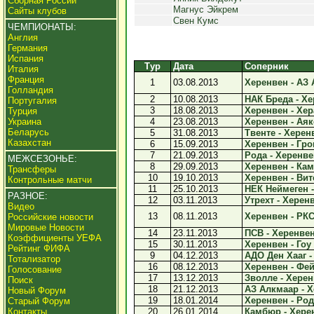
Сборная России
Магнус Эйкрем
Сайты клубов
Свен Кумс
ЧЕМПИОНАТЫ:
Англия
Германия
Испания
Тур
Дата
Соперник
Италия
Франция
1
03.08.2013
Херенвен - АЗ 
Голландия
2
10.08.2013
НАК Бреда - Хе
Португалия
3
18.08.2013
Херенвен - Хера
Турция
Украина
4
23.08.2013
Херенвен - Аякс
Беларусь
5
31.08.2013
Твенте - Херенв
Казахстан
6
15.09.2013
Херенвен - Грон
7
21.09.2013
Рода - Херенвен
МЕЖСЕЗОНЬЕ:
8
29.09.2013
Херенвен - Кам
Трансферы
10
19.10.2013
Херенвен - Вите
Контрольные матчи
11
25.10.2013
НЕК Неймеген -
РАЗНОЕ:
12
03.11.2013
Утрехт - Херенв
Видео
13
08.11.2013
Херенвен - РКС
Российские новости
Мировые Новости
14
23.11.2013
ПСВ - Херенвен 
Коэффициенты УЕФА
15
30.11.2013
Херенвен - Гоу 
Рейтинг ФИФА
9
04.12.2013
АДО Ден Хааг -
Тотализатор
16
08.12.2013
Херенвен - Фей
Голосование
17
13.12.2013
Зволле - Херенв
Поиск
18
21.12.2013
АЗ Алкмаар - Х
Новый Форум
19
18.01.2014
Херенвен - Рода
Старый Форум
Контакты
20
26.01.2014
Камбюр - Херен