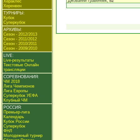
Джованни Гравенбек
, 82
Хераклес
Херенвен
ТУРНИРЫ:
Кубок
Суперкубок
АРХИВЫ:
Сезон - 2012/2013
Сезон - 2011/2012
Сезон - 2010/2011
Сезон - 2009/2010
LIVE:
Live-результаты
Текстовые Онлайн
трансляции
СОРЕВНОВАНИЯ:
ЧМ 2018
Лига Чемпионов
Лига Европы
Суперкубок УЕФА
Клубный ЧМ
РОССИЯ:
Премьер-лига
Календарь
Кубок России
Суперкубок
ФНЛ
Молодежный турнир