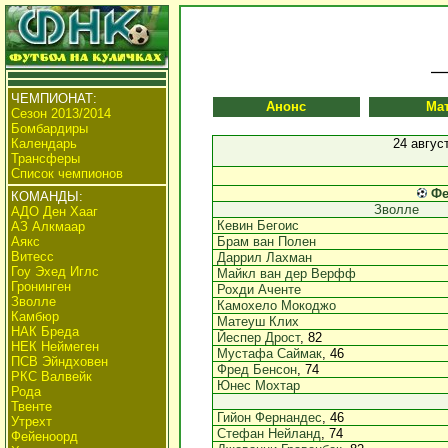
ЧЕМПИОНАТ:
Анонс
Ма
Сезон 2013/2014
Бомбардиры
Календарь
24 авгус
Трансферы
Список чемпионов
Фе
КОМАНДЫ:
Зволле
АДО Ден Хааг
Кевин Бегоис
АЗ Алкмаар
Аякс
Брам ван Полен
Витесс
Даррил Лахман
Гоу Эхед Иглс
Майкл ван дер Верфф
Гронинген
Рохди Аченте
Зволле
Камохело Мокоджо
Камбюр
Матеуш Клих
НАК Бреда
Йеспер Дрост
, 82
НЕК Неймеген
Мустафа Саймак
, 46
ПСВ Эйндховен
Фред Бенсон
, 74
РКС Валвейк
Юнес Мохтар
Рода
Твенте
Гийон Фернандес
, 46
Утрехт
Стефан Нейланд
, 74
Фейеноорд