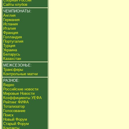
Сборная России
Сайты клубов
ЧЕМПИОНАТЫ:
Англия
Германия
Испания
Италия
Франция
Голландия
Португалия
Турция
Украина
Беларусь
Казахстан
МЕЖСЕЗОНЬЕ:
Трансферы
Контрольные матчи
РАЗНОЕ:
Видео
Российские новости
Мировые Новости
Коэффициенты УЕФА
Рейтинг ФИФА
Тотализатор
Голосование
Поиск
Новый Форум
Старый Форум
Контакты