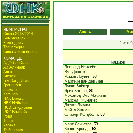
ЧЕМПИОНАТ:
Анонс
Ма
Сезон 2013/2014
Бомбардиры
Календарь
4 октяб
Трансферы
Список чемпионов
КОМАНДЫ:
Камбюр
АДО Ден Хааг
Леонард Ненхёйс
АЗ Алкмаар
Аякс
Вут Дросте
Витесс
Рамон Леувин
, 53
Гоу Эхед Иглс
Мартейн ван дер Лан
Гронинген
Лукас Байкер
Зволле
Эрик Баккер
, 80
Камбюр
Мохамед Эль-Макрини
НАК Бреда
Марсел Рицмайер
НЕК Неймеген
Джоди Лукоки
ПСВ Эйндховен
Майкл Хеммен
РКС Валвейк
Оливер Фелдболл
, 53
Рода
Твенте
Март Дейкстра
, 53
Утрехт
Кевин Брандс
, 53
Фейеноорд