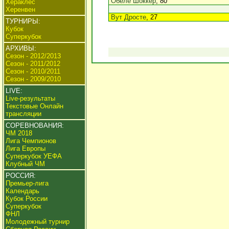
Обеле Шоккер
, 80
Хераклес
Херенвен
Вут Дросте
, 27
ТУРНИРЫ:
Кубок
Суперкубок
АРХИВЫ:
Сезон - 2012/2013
Сезон - 2011/2012
Сезон - 2010/2011
Сезон - 2009/2010
LIVE:
Live-результаты
Текстовые Онлайн
трансляции
СОРЕВНОВАНИЯ:
ЧМ 2018
Лига Чемпионов
Лига Европы
Суперкубок УЕФА
Клубный ЧМ
РОССИЯ:
Премьер-лига
Календарь
Кубок России
Суперкубок
ФНЛ
Молодежный турнир