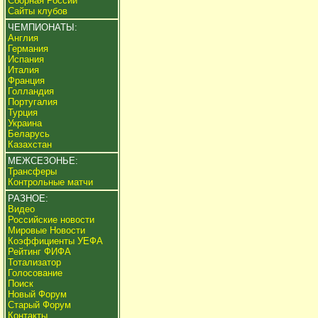
Сборная России
Сайты клубов
ЧЕМПИОНАТЫ:
Англия
Германия
Испания
Италия
Франция
Голландия
Португалия
Турция
Украина
Беларусь
Казахстан
МЕЖСЕЗОНЬЕ:
Трансферы
Контрольные матчи
РАЗНОЕ:
Видео
Российские новости
Мировые Новости
Коэффициенты УЕФА
Рейтинг ФИФА
Тотализатор
Голосование
Поиск
Новый Форум
Старый Форум
Контакты