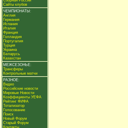
Сборная России
Сайты клубов
ЧЕМПИОНАТЫ:
Англия
Германия
Испания
Италия
Франция
Голландия
Португалия
Турция
Украина
Беларусь
Казахстан
МЕЖСЕЗОНЬЕ:
Трансферы
Контрольные матчи
РАЗНОЕ:
Видео
Российские новости
Мировые Новости
Коэффициенты УЕФА
Рейтинг ФИФА
Тотализатор
Голосование
Поиск
Новый Форум
Старый Форум
Контакты