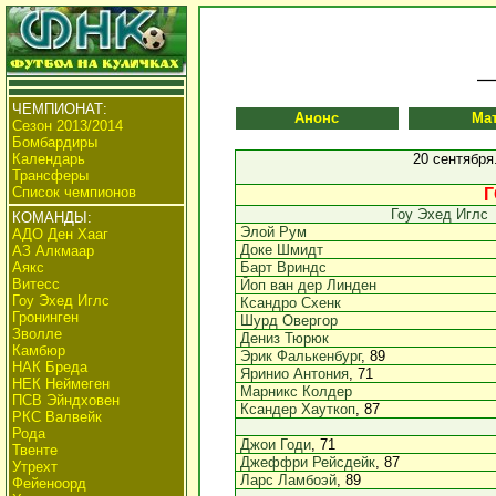
ЧЕМПИОНАТ:
Анонс
Ма
Сезон 2013/2014
Бомбардиры
Календарь
20 сентября
Трансферы
Список чемпионов
Г
Гоу Эхед Иглс
КОМАНДЫ:
Элой Рум
АДО Ден Хааг
Доке Шмидт
АЗ Алкмаар
Аякс
Барт Вриндс
Витесс
Йоп ван дер Линден
Гоу Эхед Иглс
Ксандро Схенк
Гронинген
Шурд Овергор
Зволле
Дениз Тюрюк
Камбюр
Эрик Фалькенбург
, 89
НАК Бреда
Яринио Антония
, 71
НЕК Неймеген
Марникс Колдер
ПСВ Эйндховен
Ксандер Хауткоп
, 87
РКС Валвейк
Рода
Джои Годи
, 71
Твенте
Джеффри Рейсдейк
, 87
Утрехт
Ларс Ламбоэй
, 89
Фейеноорд