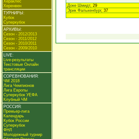
Хераклес
Доке Шмидт
, 29
Херенвен
Эрик Фалькенбург
, 37
ТУРНИРЫ:
Кубок
Суперкубок
АРХИВЫ:
Сезон - 2012/2013
Сезон - 2011/2012
Сезон - 2010/2011
Сезон - 2009/2010
LIVE:
Live-результаты
Текстовые Онлайн
трансляции
СОРЕВНОВАНИЯ:
ЧМ 2018
Лига Чемпионов
Лига Европы
Суперкубок УЕФА
Клубный ЧМ
РОССИЯ:
Премьер-лига
Календарь
Кубок России
Суперкубок
ФНЛ
Молодежный турнир