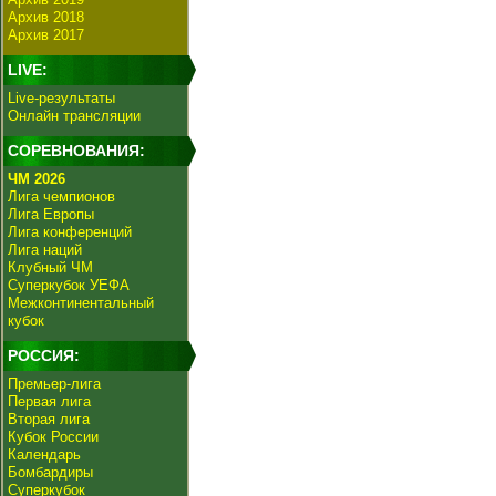
Архив 2018
Архив 2017
LIVE:
Live-результаты
Онлайн трансляции
СОРЕВНОВАНИЯ:
ЧМ 2026
Лига чемпионов
Лига Европы
Лига конференций
Лига наций
Клубный ЧМ
Суперкубок УЕФА
Межконтинентальный
кубок
РОССИЯ:
Премьер-лига
Первая лига
Вторая лига
Кубок России
Календарь
Бомбардиры
Суперкубок