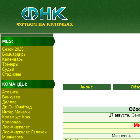
MLS:
Сезон 2025
Бомбардиры
Календарь
Тренеры
Судьи
Стадионы
КОМАНДЫ:
Анонс
Обз
Атланта
Ванкувер
Даллас
Ди Си Юнайтед
Обзо
Интер Майами
17 августа.
Сент
Коламбус Крю
Колорадо
Ми
Лос-Анджелес
Лос-Анджелес Гэлакси
Миннесота
Миннесота