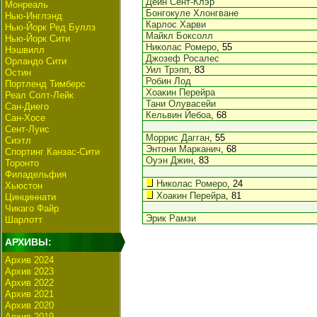
Дейн Сент-Клэр
Монреаль
Бонгокуле Хлонгване
Нью-Инглэнд
Карлос Харви
Нью-Йорк Ред Буллз
Майкл Боксолл
Нью-Йорк Сити
Николас Ромеро
, 55
Нэшвилл
Джозеф Росалес
Орландо Сити
Уил Трэпп
, 83
Остин
Робин Лод
Портленд Тимберс
Хоакин Перейра
Реал Солт-Лейк
Тани Олувасейи
Сан-Диего
Кельвин Йебоа
, 68
Сан-Хосе
Сент-Луис
Моррис Дагган
, 55
Сиэтл
Энтони Марканич
, 68
Спортинг Канзас-Сити
Оуэн Джин
, 83
Торонто
Филадельфия
Николас Ромеро
, 24
Хьюстон
Хоакин Перейра
, 81
Цинциннати
Чикаго Файр
Эрик Рамзи
Шарлотт
АРХИВЫ:
Архив 2024
Архив 2023
Архив 2022
Архив 2021
Архив 2020
Архив 2019