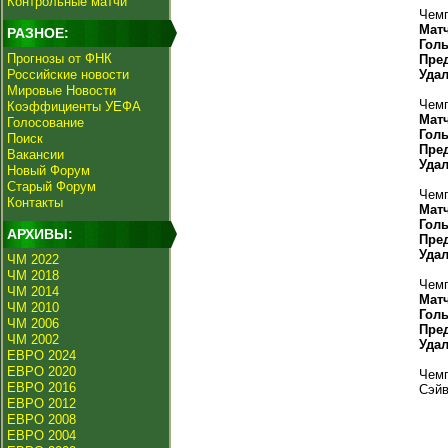
Контрольные матчи
Чемп
Мат
РАЗНОЕ:
Гол
Прогнозы от ФНК
Пре
Российские новости
Уда
Мировые Новости
Чемп
Коэффициенты УЕФА
Мат
Голосование
Гол
Поиск
Пре
Вакансии
Уда
Новый Форум
Старый Форум
Чемп
Контакты
Мат
Гол
АРХИВЫ:
Пре
Уда
ЧМ 2022
ЧМ 2018
Чемп
ЧМ 2014
Мат
ЧМ 2010
Гол
ЧМ 2006
Пре
ЧМ 2002
Уда
ЕВРО 2024
ЕВРО 2020
Чемп
ЕВРО 2016
Сэйв
ЕВРО 2012
ЕВРО 2008
ЕВРО 2004