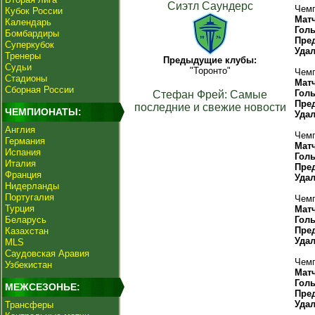
Сиэтл Саундерс
Чемп
Кубок России
Мат
Календарь
Гол
Бомбардиры
Пре
Суперкубок
Уда
Тренеры
Предыдущие клубы:
Судьи
"Торонто"
Чемп
Стадионы
Мат
Сборная России
Гол
Стефан Фрей: Самые
Пре
последние и свежие новости
ЧЕМПИОНАТЫ:
Уда
Англия
Чемп
Германия
Мат
Испания
Гол
Италия
Пре
Франция
Уда
Нидерланды
Португалия
Чемп
Турция
Мат
Беларусь
Гол
Пре
Казахстан
Уда
MLS
Саудовская Аравия
Чемп
Узбекистан
Мат
Гол
МЕЖСЕЗОНЬЕ:
Пре
Уда
Трансферы