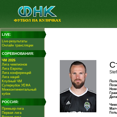
LIVE:
Live-результаты
Онлайн трансляции
СОРЕВНОВАНИЯ:
ЧМ 2026
С
Лига чемпионов
Лига Европы
Stef
Лига конференций
Лига наций
Клубный ЧМ
Пол
Поз
Суперкубок УЕФА
Ном
Межконтинентальный
Гра
кубок
Дат
РОССИЯ:
Чем
Премьер-лига
Мат
Гол
Первая лига
Вторая лига