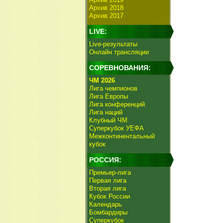
Архив 2018
Архив 2017
LIVE:
Live-результаты
Онлайн трансляции
СОРЕВНОВАНИЯ:
ЧМ 2026
Лига чемпионов
Лига Европы
Лига конференций
Лига наций
Клубный ЧМ
Суперкубок УЕФА
Межконтинентальный
кубок
РОССИЯ:
Премьер-лига
Первая лига
Вторая лига
Кубок России
Календарь
Бомбардиры
Суперкубок