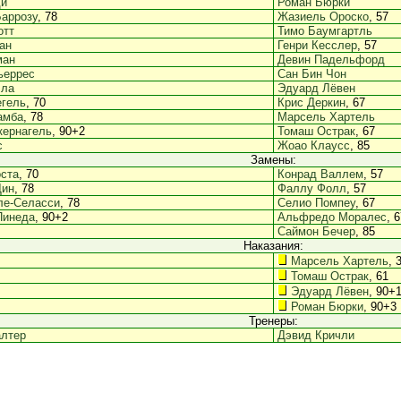
ди
Роман Бюрки
аррозу
, 78
Жазиель Ороско
, 57
отт
Тимо Баумгартль
ан
Генри Кесслер
, 57
ман
Девин Падельфорд
ьеррес
Сан Бин Чон
лла
Эдуард Лёвен
егель
, 70
Крис Деркин
, 67
амба
, 78
Марсель Хартель
кернагель
, 90+2
Томаш Острак
, 67
с
Жоао Клаусс
, 85
Замены:
ста
, 70
Конрад Валлем
, 57
Дин
, 78
Фаллу Фолл
, 57
ле-Селасси
, 78
Селио Помпеу
, 67
Пинеда
, 90+2
Альфредо Моралес
, 
Саймон Бечер
, 85
Наказания:
Марсель Хартель
, 
Томаш Острак
, 61
Эдуард Лёвен
, 90+
Роман Бюрки
, 90+3
Тренеры:
алтер
Дэвид Кричли