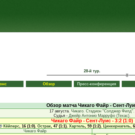
28-й тур.
онс
Обзор
Пресс-конференция
Обзор матча Чикаго Файр - Сент-Луи
17 августа.
Чикаго. Стадион "Солджер Филд".
Судья -
Джейр Антонио Марруфо (Техас).
Чикаго Файр - Сент-Луис - 3:2 (1:0)
Кёйперс
, 16 (1:0).
Острак
, 47 (1:1).
Хартель
, 59 (1:2).
Цинкернагель
, 
Чикаго Файр