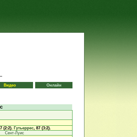
Видео
Онлайн
с
67 (2:2).
Гутьеррес
, 87 (3:2).
Сент-Луис