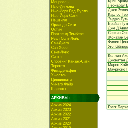
Крис Брэй
Монреаль
Леонарду Б
Нью-Инглэнд
Джек Элли
Нью-Йорк Ред Буллз
Карлос Тер
Нью-Йорк Сити
Эндрю Гут
Нэшвилл
Брайан Гут
Орландо Сити
Дже Д'Ави
Остин
Серхио Ор
Портленд Тимберс
Жонатан Б
Реал Солт-Лейк
Филип Цин
Сан-Диего
Уго Кёйпер
Сан-Хосе
Сент-Луис
Келлин Ако
Сиэтл
Джонатан 
Спортинг Канзас-Сити
Марен Хай
Торонто
Маурисио 
Филадельфия
Хьюстон
Цинциннати
Чикаго Файр
Шарлотт
АРХИВЫ:
Архив 2024
Грегг Берх
Архив 2023
Архив 2022
Архив 2021
Архив 2020
Архив 2019