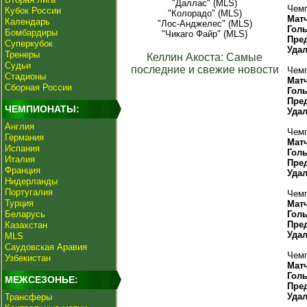
"Даллас" (MLS)
Чемп
Кубок России
"Колорадо" (MLS)
Мат
Календарь
"Лос-Анджелес" (MLS)
Гол
Бомбардиры
"Чикаго Файр" (MLS)
Пре
Суперкубок
Уда
Тренеры
Келлин Акоста: Самые
Судьи
последние и свежие новости
Чемп
Стадионы
Мат
Сборная России
Гол
Пре
ЧЕМПИОНАТЫ:
Уда
Англия
Чемп
Германия
Мат
Испания
Гол
Италия
Пре
Франция
Уда
Нидерланды
Португалия
Чемп
Турция
Мат
Беларусь
Гол
Пре
Казахстан
Уда
MLS
Саудовская Аравия
Чемп
Узбекистан
Мат
Гол
МЕЖСЕЗОНЬЕ:
Пре
Уда
Трансферы