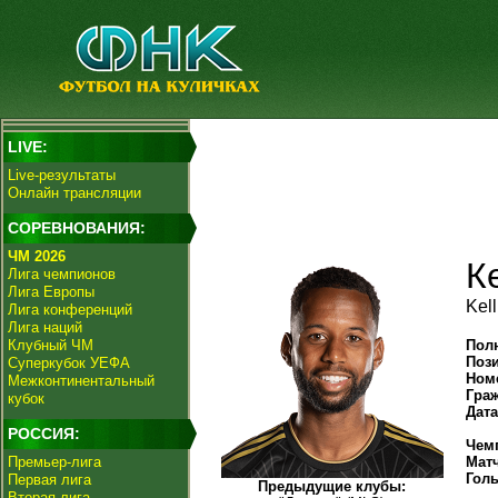
LIVE:
Live-результаты
Онлайн трансляции
СОРЕВНОВАНИЯ:
ЧМ 2026
К
Лига чемпионов
Лига Европы
Kell
Лига конференций
Лига наций
Клубный ЧМ
Пол
Поз
Суперкубок УЕФА
Ном
Межконтинентальный
Гра
кубок
Дат
РОССИЯ:
Чем
Премьер-лига
Мат
Гол
Первая лига
Предыдущие клубы:
Вторая лига