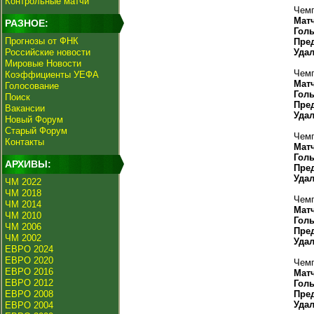
Контрольные матчи
Чемп
Мат
РАЗНОЕ:
Гол
Прогнозы от ФНК
Пре
Российские новости
Уда
Мировые Новости
Чемп
Коэффициенты УЕФА
Мат
Голосование
Гол
Поиск
Пре
Вакансии
Уда
Новый Форум
Старый Форум
Чемп
Контакты
Мат
Гол
АРХИВЫ:
Пре
Уда
ЧМ 2022
ЧМ 2018
Чемп
ЧМ 2014
Мат
ЧМ 2010
Гол
ЧМ 2006
Пре
ЧМ 2002
Уда
ЕВРО 2024
ЕВРО 2020
Чемп
ЕВРО 2016
Мат
ЕВРО 2012
Гол
ЕВРО 2008
Пре
Уда
ЕВРО 2004