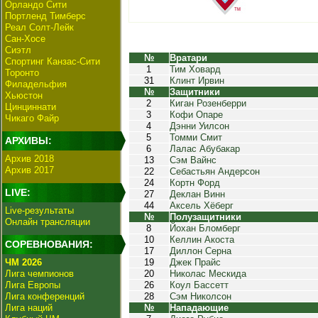
Орландо Сити
Портленд Тимберс
Реал Солт-Лейк
Сан-Хосе
Сиэтл
№
Вратари
Спортинг Канзас-Сити
1
Тим Ховард
Торонто
31
Клинт Ирвин
Филадельфия
№
Защитники
Хьюстон
2
Киган Розенберри
Цинциннати
3
Кофи Опаре
Чикаго Файр
4
Дэнни Уилсон
5
Томми Смит
АРХИВЫ:
6
Лалас Абубакар
Архив 2018
13
Сэм Вайнс
Архив 2017
22
Себастьян Андерсон
24
Кортн Форд
LIVE:
27
Деклан Винн
44
Аксель Хёберг
Live-результаты
№
Полузащитники
Онлайн трансляции
8
Йохан Бломберг
10
Келлин Акоста
СОРЕВНОВАНИЯ:
17
Диллон Серна
ЧМ 2026
19
Джек Прайс
Лига чемпионов
20
Николас Мескида
Лига Европы
26
Коул Бассетт
Лига конференций
28
Сэм Николсон
Лига наций
№
Нападающие