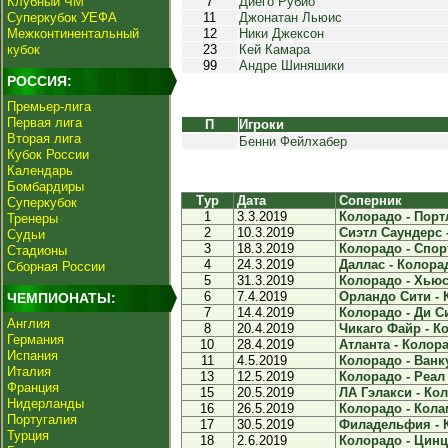
Клубный ЧМ
7
Диего Рубио
Суперкубок УЕФА
11
Джонатан Льюис
Межконтинентальный
12
Ники Джексон
кубок
23
Кей Камара
99
Андре Шиняшики
РОССИЯ:
Премьер-лига
Первая лига
П
Игроки
Вторая лига
Бенни Фейлхабер
Кубок России
Календарь
Бомбардиры
Тур
Дата
Соперник
Суперкубок
1
3.3.2019
Колорадо - Порт
Тренеры
2
10.3.2019
Сиэтл Саундерс -
Судьи
3
18.3.2019
Колорадо - Спорт
Стадионы
4
24.3.2019
Даллас - Колорад
Сборная России
5
31.3.2019
Колорадо - Хьюс
6
7.4.2019
Орландо Сити - К
ЧЕМПИОНАТЫ:
7
14.4.2019
Колорадо - Ди Си
Англия
8
20.4.2019
Чикаго Файр - Ко
Германия
10
28.4.2019
Атланта - Колора
Испания
11
4.5.2019
Колорадо - Ванку
Италия
13
12.5.2019
Колорадо - Реал 
Франция
15
20.5.2019
ЛА Гэлакси - Кол
Нидерланды
16
26.5.2019
Колорадо - Кола
Португалия
17
30.5.2019
Филадельфия - К
Турция
18
2.6.2019
Колорадо - Цинц