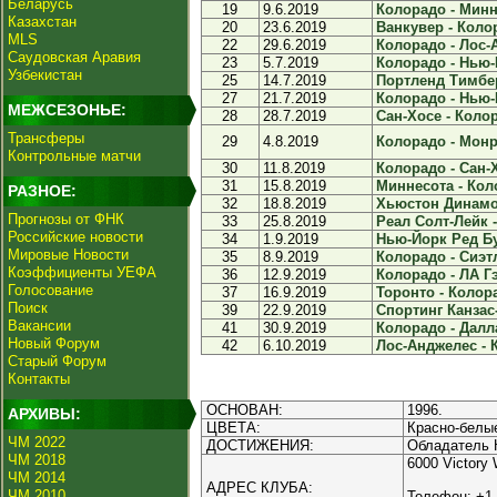
Беларусь
19
9.6.2019
Колорадо - Минне
Казахстан
20
23.6.2019
Ванкувер - Колор
MLS
22
29.6.2019
Колорадо - Лос-А
Саудовская Аравия
23
5.7.2019
Колорадо - Нью-И
Узбекистан
25
14.7.2019
Портленд Тимбер
27
21.7.2019
Колорадо - Нью-Й
МЕЖСЕЗОНЬЕ:
28
28.7.2019
Сан-Хосе - Колор
Трансферы
29
4.8.2019
Колорадо - Монре
Контрольные матчи
30
11.8.2019
Колорадо - Сан-Х
31
15.8.2019
Миннесота - Коло
РАЗНОЕ:
32
18.8.2019
Хьюстон Динамо 
Прогнозы от ФНК
33
25.8.2019
Реал Солт-Лейк -
Российские новости
34
1.9.2019
Нью-Йорк Ред Бу
Мировые Новости
35
8.9.2019
Колорадо - Сиэтл
Коэффициенты УЕФА
36
12.9.2019
Колорадо - ЛА Гэ
Голосование
37
16.9.2019
Торонто - Колора
Поиск
39
22.9.2019
Спортинг Канзас-
Вакансии
41
30.9.2019
Колорадо - Далла
Новый Форум
42
6.10.2019
Лос-Анджелес - К
Старый Форум
Контакты
ОСНОВАН:
1996.
АРХИВЫ:
ЦВЕТА:
Красно-белы
ЧМ 2022
ДОСТИЖЕНИЯ:
Обладатель К
ЧМ 2018
6000 Victory
ЧМ 2014
АДРЕС КЛУБА:
ЧМ 2010
Телефон: +1 