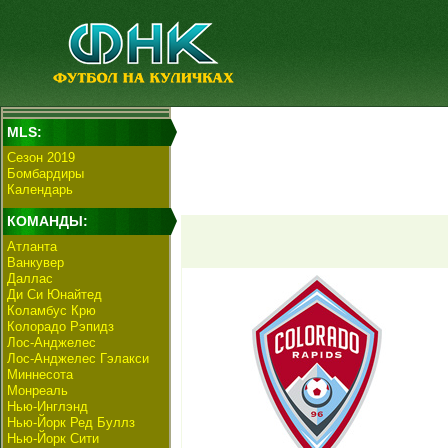
MLS:
Сезон 2019
Бомбардиры
Календарь
КОМАНДЫ:
Атланта
Ванкувер
Даллас
Ди Си Юнайтед
Коламбус Крю
Колорадо Рэпидз
Лос-Анджелес
Лос-Анджелес Гэлакси
Миннесота
Монреаль
Нью-Инглэнд
Нью-Йорк Ред Буллз
Нью-Йорк Сити