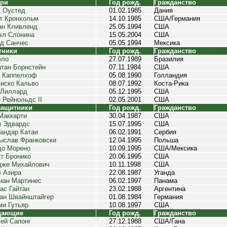
ари
Год рожд.
Гражданство
 Оустед
01.02.1985
Дания
т Кронхольм
14.10.1985
США/Германия
н Кливленд
25.05.1994
США
эл Слонина
15.05.2004
США
д Санчес
05.05.1994
Мексика
тники
Год рожд.
Гражданство
ело
27.07.1989
Бразилия
тан Борнстейн
07.11.1984
США
 Каппелхоф
05.08.1990
Голландия
иско Кальво
08.07.1992
Коста-Рика
 Лиллард
05.12.1995
США
 Рейнольдс II
02.05.2001
США
защитники
Год рожд.
Гражданство
Маккарти
30.04.1987
США
 Эдвардс
15.07.1995
США
андар Катаи
06.02.1991
Сербия
слав Франковски
12.04.1995
Польша
до Морено
10.09.1995
США/Мексика
т Бронико
20.06.1995
США
дже Михайлович
10.11.1998
США
 Азира
22.08.1987
Уганда
иан Мартинес
06.02.1997
Панама
ас Гайтан
23.02.1988
Аргентина
ан Швайнштайгер
01.08.1984
Германия
и Гутьяр
10.08.1997
США
дающие
Год рожд.
Гражданство
ей Сапонг
27.12.1988
США/Гана