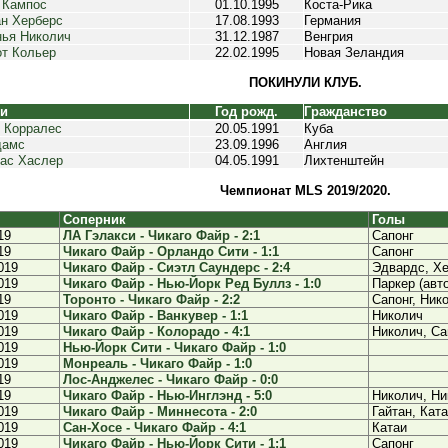
 Кампос
01.10.1995
Коста-Рика
н Херберс
17.08.1993
Германия
ья Николич
31.12.1987
Венгрия
т Кольер
22.02.1995
Новая Зеландия
ПОКИНУЛИ КЛУБ.
ки
Год рожд.
Гражданство
 Корралес
20.05.1991
Куба
дамс
23.09.1996
Англия
ас Хаслер
04.05.1991
Лихтенштейн
Чемпионат MLS 2019/2020.
Соперник
Голы
19
ЛА Гэлакси - Чикаго Файр - 2:1
Сапонг
19
Чикаго Файр - Орландо Сити - 1:1
Сапонг
019
Чикаго Файр - Сиэтл Саундерс - 2:4
Эдвардс, Х
019
Чикаго Файр - Нью-Йорк Ред Буллз - 1:0
Паркер (авт
19
Торонто - Чикаго Файр - 2:2
Сапонг, Ник
019
Чикаго Файр - Ванкувер - 1:1
Николич
019
Чикаго Файр - Колорадо - 4:1
Николич, Са
019
Нью-Йорк Сити - Чикаго Файр - 1:0
019
Монреаль - Чикаго Файр - 1:0
19
Лос-Анджелес - Чикаго Файр - 0:0
19
Чикаго Файр - Нью-Инглэнд - 5:0
Николич, Ни
019
Чикаго Файр - Миннесота - 2:0
Гайтан, Кат
019
Сан-Хосе - Чикаго Файр - 4:1
Катаи
019
Чикаго Файр - Нью-Йорк Сити - 1:1
Сапонг