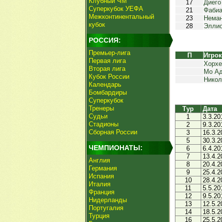
Клубный ЧМ
17
Диего
Суперкубок УЕФА
21
Фабиа
Межконтинентальный
23
Неман
кубок
28
Эллио
РОССИЯ:
Премьер-лига
П
Игро
Первая лига
Хорхе
Вторая лига
Мо А
Кубок России
Никол
Календарь
Бомбардиры
Суперкубок
Тренеры
Тур
Дата
Судьи
1
3.3.20
Стадионы
2
9.3.20
Сборная России
3
16.3.2
5
30.3.2
ЧЕМПИОНАТЫ:
6
6.4.20
7
13.4.2
Англия
8
20.4.2
Германия
9
25.4.2
Испания
10
28.4.2
Италия
11
5.5.20
Франция
12
9.5.20
Нидерланды
13
12.5.2
Португалия
14
18.5.2
Турция
16
25.5.2