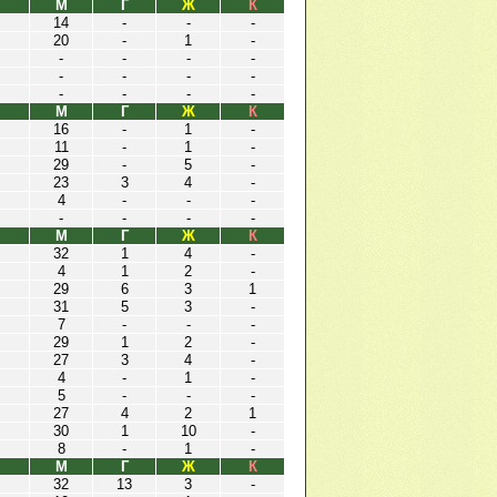
М
Г
Ж
К
14
-
-
-
20
-
1
-
-
-
-
-
-
-
-
-
-
-
-
-
М
Г
Ж
К
16
-
1
-
11
-
1
-
29
-
5
-
23
3
4
-
4
-
-
-
-
-
-
-
М
Г
Ж
К
32
1
4
-
4
1
2
-
29
6
3
1
31
5
3
-
7
-
-
-
29
1
2
-
27
3
4
-
4
-
1
-
5
-
-
-
27
4
2
1
30
1
10
-
8
-
1
-
М
Г
Ж
К
32
13
3
-