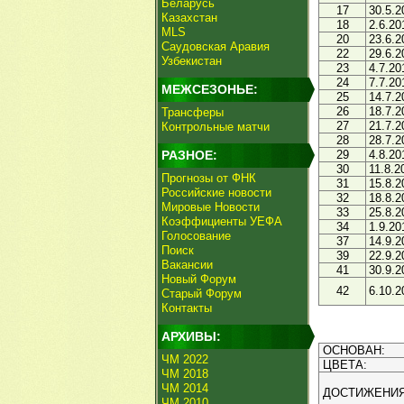
Беларусь
17
30.5.2
Казахстан
18
2.6.20
MLS
20
23.6.2
Саудовская Аравия
22
29.6.2
Узбекистан
23
4.7.20
24
7.7.20
МЕЖСЕЗОНЬЕ:
25
14.7.2
26
18.7.2
Трансферы
27
21.7.2
Контрольные матчи
28
28.7.2
РАЗНОЕ:
29
4.8.20
30
11.8.2
Прогнозы от ФНК
31
15.8.2
Российские новости
32
18.8.2
Мировые Новости
33
25.8.2
Коэффициенты УЕФА
34
1.9.20
Голосование
37
14.9.2
Поиск
39
22.9.2
Вакансии
41
30.9.2
Новый Форум
42
6.10.2
Старый Форум
Контакты
АРХИВЫ:
ОСНОВАН:
ЧМ 2022
ЦВЕТА:
ЧМ 2018
ЧМ 2014
ДОСТИЖЕНИЯ
ЧМ 2010