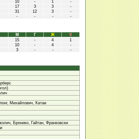
10
-
1
-
17
3
3
-
31
12
3
-
-
-
-
-
М
Г
Ж
К
15
-
4
1
10
-
4
-
3
-
-
-
ерберс
огол)
олич
понг, Михайлович, Катаи
колич, Бронико, Гайтан, Франковски
аи