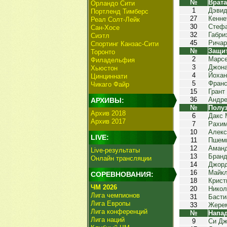
№
Врат
Орландо Сити
1
Дэвид
Портленд Тимберс
27
Кенне
Реал Солт-Лейк
30
Стефа
Сан-Хосе
32
Габри
Сиэтл
45
Ричар
Спортинг Канзас-Сити
№
Защи
Торонто
2
Марс
Филадельфия
3
Джона
Хьюстон
4
Йохан
Цинциннати
5
Франс
Чикаго Файр
15
Грант
36
Андре
АРХИВЫ:
№
Полу
Архив 2018
6
Дакс 
Архив 2017
7
Рахим
10
Алекс
LIVE:
11
Пшемы
12
Аман
Live-результаты
13
Бранд
Онлайн трансляции
14
Джор
16
Майкл
СОРЕВНОВАНИЯ:
18
Крист
ЧМ 2026
20
Никол
Лига чемпионов
31
Басти
Лига Европы
33
Жерем
Лига конференций
№
Напа
Лига наций
9
Си Дж