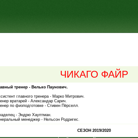
ЧИКАГО ФАЙР
лавный тренер - Велько Паунович.
систент главного тренера - Марко Митрович.
енер вратарей - Александар Сарич.
енер по физподготовке - Стивен Пёрселл.
аделец - Эндрю Хауптман.
неральный менеджер - Нельсон Родригес.
СЕЗОН 2019/2020