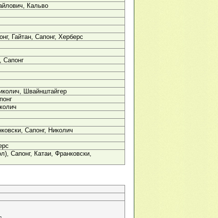
айлович, Кальво
нг, Гайтан, Сапонг, Херберс
, Сапонг
иколич, Швайнштайгер
понг
колич
нковски, Сапонг, Николич
ерс
л), Сапонг, Катаи, Франковски,