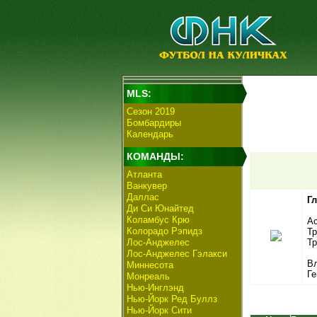
MLS:
Сезон 2019
Бомбардиры
Календарь
КОМАНДЫ:
Атланта
Ванкувер
Даллас
Г
Ди Си Юнайтед
Коламбус Крю
Ас
Колорадо Рэпидз
Тр
Лос-Анджелес
Тр
Лос-Анджелес Гэлакси
Вл
Миннесота
Ге
Монреаль
Нью-Инглэнд
Нью-Йорк Ред Буллз
Нью-Йорк Сити