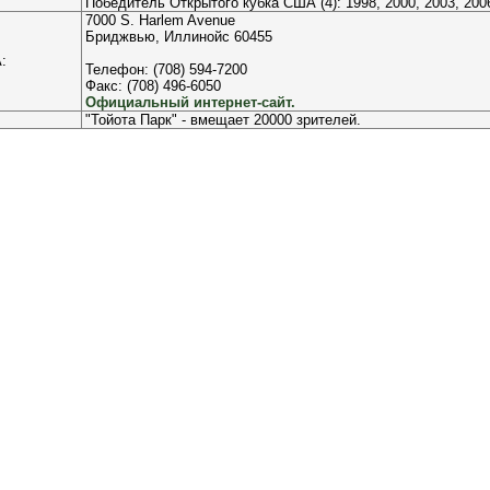
Победитель Открытого кубка США (4): 1998, 2000, 2003, 200
7000 S. Harlem Avenue
Бриджвью, Иллинойс 60455
:
Телефон: (708) 594-7200
Факс: (708) 496-6050
Официальный интернет-сайт.
"Тойота Парк" - вмещает 20000 зрителей.