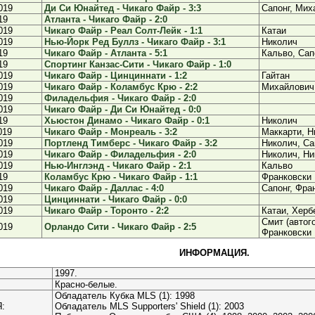
019
Ди Си Юнайтед - Чикаго Файр - 3:3
Сапонг, Мих
19
Атланта - Чикаго Файр - 2:0
019
Чикаго Файр - Реал Солт-Лейк - 1:1
Катаи
019
Нью-Йорк Ред Буллз - Чикаго Файр - 3:1
Николич
19
Чикаго Файр - Атланта - 5:1
Кальво, Сапо
19
Спортинг Канзас-Сити - Чикаго Файр - 1:0
019
Чикаго Файр - Цинциннати - 1:2
Гайтан
019
Чикаго Файр - Коламбус Крю - 2:2
Михайлович
019
Филадельфия - Чикаго Файр - 2:0
019
Чикаго Файр - Ди Си Юнайтед - 0:0
19
Хьюстон Динамо - Чикаго Файр - 0:1
Николич
019
Чикаго Файр - Монреаль - 3:2
Маккарти, Н
019
Портленд Тимберс - Чикаго Файр - 3:2
Николич, Са
019
Чикаго Файр - Филадельфия - 2:0
Николич, Ни
019
Нью-Инглэнд - Чикаго Файр - 2:1
Кальво
19
Коламбус Крю - Чикаго Файр - 1:1
Франковски
019
Чикаго Файр - Даллас - 4:0
Сапонг, Фра
019
Цинциннати - Чикаго Файр - 0:0
019
Чикаго Файр - Торонто - 2:2
Катаи, Херб
Смит (автого
019
Орландо Сити - Чикаго Файр - 2:5
Франковски
ИНФОРМАЦИЯ.
1997.
Красно-белые.
Обладатель Кубка MLS (1): 1998
:
Обладатель MLS Supporters' Shield (1): 2003