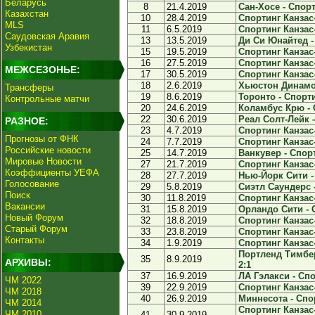
Беларусь
8
21.4.2019
Сан-Хосе - Спорт
Казахстан
10
28.4.2019
Спортинг Канзас-
MLS
11
6.5.2019
Спортинг Канзас-
Саудовская Аравия
13
13.5.2019
Ди Си Юнайтед - 
Узбекистан
15
19.5.2019
Спортинг Канзас-
16
27.5.2019
Спортинг Канзас-
МЕЖСЕЗОНЬЕ:
17
30.5.2019
Спортинг Канзас-
18
2.6.2019
Хьюстон Динамо 
Трансферы
19
8.6.2019
Торонто - Спорти
Контрольные матчи
20
24.6.2019
Коламбус Крю - С
22
30.6.2019
Реал Солт-Лейк -
РАЗНОЕ:
23
4.7.2019
Спортинг Канзас-
Прогнозы от ФНК
24
7.7.2019
Спортинг Канзас-
Российские новости
25
14.7.2019
Ванкувер - Спорт
Мировые Новости
27
21.7.2019
Спортинг Канзас-
Коэффициенты УЕФА
28
27.7.2019
Нью-Йорк Сити - 
Голосование
29
5.8.2019
Сиэтл Саундерс -
Поиск
30
11.8.2019
Спортинг Канзас-
Вакансии
31
15.8.2019
Орландо Сити - С
Новый Форум
32
18.8.2019
Спортинг Канзас-
Старый Форум
33
23.8.2019
Спортинг Канзас-
Контакты
34
1.9.2019
Спортинг Канзас
Портленд Тимбер
35
8.9.2019
АРХИВЫ:
2:1
37
16.9.2019
ЛА Гэлакси - Спо
ЧМ 2022
39
22.9.2019
Спортинг Канзас-
ЧМ 2018
40
26.9.2019
Миннесота - Спор
ЧМ 2014
Спортинг Канзас
ЧМ 2010
41
30.9.2019