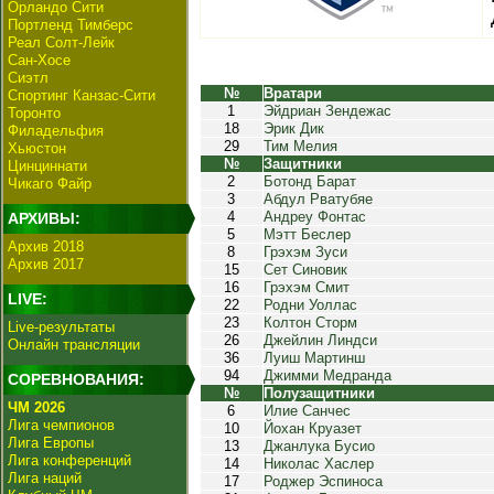
Орландо Сити
Портленд Тимберс
Реал Солт-Лейк
Сан-Хосе
Сиэтл
№
Вратари
Спортинг Канзас-Сити
1
Эйдриан Зендежас
Торонто
18
Эрик Дик
Филадельфия
29
Тим Мелия
Хьюстон
№
Защитники
Цинциннати
2
Ботонд Барат
Чикаго Файр
3
Абдул Рватубяе
4
Андреу Фонтас
АРХИВЫ:
5
Мэтт Беслер
Архив 2018
8
Грэхэм Зуси
Архив 2017
15
Сет Синовик
16
Грэхэм Смит
LIVE:
22
Родни Уоллас
23
Колтон Сторм
Live-результаты
26
Джейлин Линдси
Онлайн трансляции
36
Луиш Мартинш
94
Джимми Медранда
СОРЕВНОВАНИЯ:
№
Полузащитники
ЧМ 2026
6
Илие Санчес
Лига чемпионов
10
Йохан Круазет
Лига Европы
13
Джанлука Бусио
Лига конференций
14
Николас Хаслер
Лига наций
17
Роджер Эспиноса