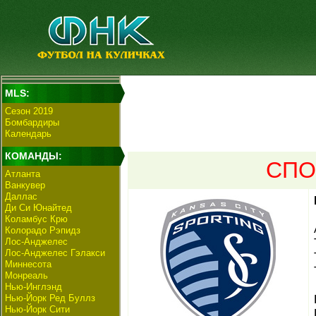
MLS:
Сезон 2019
Бомбардиры
Календарь
КОМАНДЫ:
СПО
Атланта
Ванкувер
Даллас
Ди Си Юнайтед
Коламбус Крю
Колорадо Рэпидз
Лос-Анджелес
Лос-Анджелес Гэлакси
Миннесота
Монреаль
Нью-Инглэнд
Нью-Йорк Ред Буллз
Нью-Йорк Сити