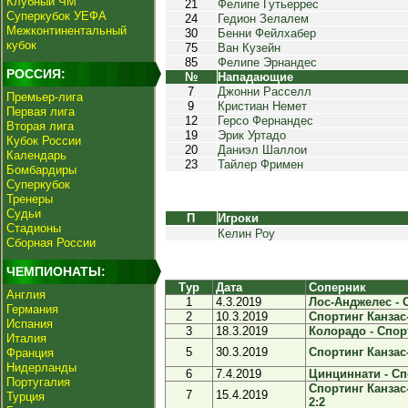
Клубный ЧМ
21
Фелипе Гутьеррес
Суперкубок УЕФА
24
Гедион Зелалем
Межконтинентальный
30
Бенни Фейлхабер
кубок
75
Ван Кузейн
85
Фелипе Эрнандес
РОССИЯ:
№
Нападающие
7
Джонни Расселл
Премьер-лига
9
Кристиан Немет
Первая лига
12
Герсо Фернандес
Вторая лига
19
Эрик Уртадо
Кубок России
20
Даниэл Шаллои
Календарь
23
Тайлер Фримен
Бомбардиры
Суперкубок
Тренеры
Судьи
П
Игроки
Стадионы
Келин Роу
Сборная России
ЧЕМПИОНАТЫ:
Тур
Дата
Соперник
Англия
1
4.3.2019
Лос-Анджелес - С
Германия
2
10.3.2019
Спортинг Канзас
Испания
3
18.3.2019
Колорадо - Спорт
Италия
5
30.3.2019
Спортинг Канзас-
Франция
Нидерланды
6
7.4.2019
Цинциннати - Спо
Португалия
Спортинг Канзас
7
15.4.2019
Турция
2:2