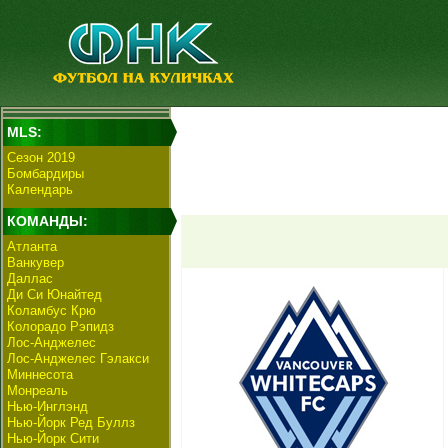
MLS:
Сезон 2019
Бомбардиры
Календарь
КОМАНДЫ:
Атланта
Ванкувер
Даллас
Ди Си Юнайтед
Коламбус Крю
Колорадо Рэпидз
Лос-Анджелес
Лос-Анджелес Гэлакси
Миннесота
Монреаль
Нью-Инглэнд
Нью-Йорк Ред Буллз
Нью-Йорк Сити