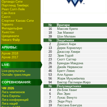
Орландо Сити
Портленд Тимберс
Реал Солт-Лейк
Сан-Хосе
Сиэтл
Спортинг Канзас-Сити
Торонто
№
Вратари
Филадельфия
16
Максим Крепо
Хьюстон
18
Зак Макмат
Цинциннати
39
Шон Мелвин
Чикаго Файр
№
Защитники
2
Дониэл Анри
АРХИВЫ:
13
Дерек Корнелиус
20
Джассер Хмири
Архив 2018
22
Эрик Годой
Архив 2017
23
Скотт Саттер
26
Брендан Макдона
LIVE:
28
Джейк Нервински
Live-результаты
46
Бретт Левис
Онлайн трансляции
53
Али Аднан
56
Жорж Мукумбилва
СОРЕВНОВАНИЯ:
94
Виктор Паглиари-Жиро
№
Полузащитники
ЧМ 2026
4
Ин-Бом Хванг
Лига чемпионов
6
Йон Эрис
Лига Европы
7
Лукас Венуто
Лига конференций
15
Энди Роуз
Лига наций
19
Лассана Бангура