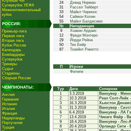
Клубный ЧМ
24
Дэвид Норман
Суперкубок УЕФА
31
Рассел Тейберт
Межконтинентальный
33
Майкл Чиринос
кубок
54
Саймон Колин
55
Майкл Балдисимо
РОССИЯ:
№
Нападающие
9
Хоакин Ардаис
Премьер-лига
12
Фреди Монтеро
Первая лига
29
Йорди Рейна
Вторая лига
50
Тео Бейр
Кубок России
87
Тозейнт Рикеттс
Календарь
Бомбардиры
Суперкубок
Тренеры
П
Игроки
Судьи
Филипе
Стадионы
Сборная России
ЧЕМПИОНАТЫ:
Тур
Дата
Соперник
1
3.3.2019
Ванкувер - Минне
Англия
2
10.3.2019
Реал Солт-Лейк -
Германия
3
16.3.2019
Хьюстон Динамо 
Испания
5
31.3.2019
Ванкувер - Сиэтл
Италия
6
6.4.2019
Ванкувер - ЛА Гэ
Франция
7
13.4.2019
Чикаго Файр - Ва
Нидерланды
9
18.4.2019
Ванкувер - Лос-А
Португалия
8
20.4.2019
Орландо Сити - В
Турция
10
28.4.2019
Ванкувер - Фила