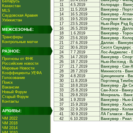
Беларусь
11
4.5.2019
Колорадо - Ванку
Казахстан
13
11.5.2019
Ванкувер - Порт
MLS
14
16.5.2019
Ванкувер - Атлан
Саудовская Аравия
15
19.5.2019
Спортинг Канзас-
Узбекистан
17
23.5.2019
Нью-Йорк Ред Бул
16
26.5.2019
Ванкувер - Далла
МЕЖСЕЗОНЬЕ:
18
1.6.2019
Ванкувер - Торон
Трансферы
20
23.6.2019
Ванкувер - Колор
Контрольные матчи
21
27.6.2019
Даллас - Ванкуве
22
30.6.2019
Сиэтл Саундерс -
РАЗНОЕ:
24
7.7.2019
Лос-Анджелес - В
25
14.7.2019
Ванкувер - Спорт
Прогнозы от ФНК
26
18.7.2019
Нью-Инглэнд - Ва
Российские новости
27
21.7.2019
Ванкувер - Сан-Х
Мировые Новости
28
28.7.2019
Миннесота - Ванк
Коэффициенты УЕФА
29
4.8.2019
Цинциннати - Ван
Голосование
30
11.8.2019
Портленд Тимбер
Поиск
32
18.8.2019
Ванкувер - Ди Си
Вакансии
33
25.8.2019
Сан-Хосе - Ванку
Новый Форум
31
29.8.2019
Монреаль - Ванку
Старый Форум
34
1.9.2019
Ванкувер - Нью-Й
Контакты
37
15.9.2019
Ванкувер - Хьюс
39
22.9.2019
Ванкувер - Колам
АРХИВЫ:
41
30.9.2019
ЛА Гэлакси - Ван
ЧМ 2022
42
6.10.2019
Ванкувер - Реал 
ЧМ 2018
ЧМ 2014
ЧМ 2010