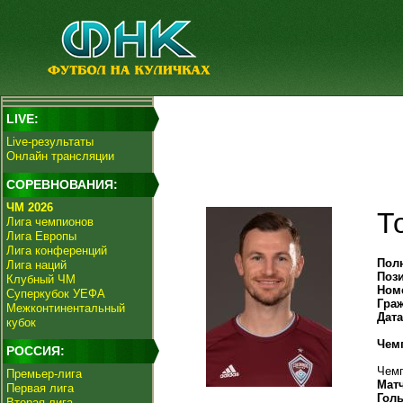
LIVE:
Live-результаты
Онлайн трансляции
СОРЕВНОВАНИЯ:
ЧМ 2026
Т
Лига чемпионов
Лига Европы
Лига конференций
Пол
Лига наций
Поз
Клубный ЧМ
Ном
Суперкубок УЕФА
Гра
Межконтинентальный
Дат
кубок
Чем
РОССИЯ:
Чемп
Премьер-лига
Мат
Первая лига
Гол
Вторая лига