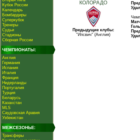
КОЛОРАДО
Пре
Кубок России
Уда
Календарь
Бомбардиры
Чемп
Суперкубок
Мат
Тренеры
Гол
Судьи
Предыдущие клубы:
Пре
"Ипсвич" (Англия)
Стадионы
Уда
Сборная России
ЧЕМПИОНАТЫ:
Англия
Германия
Испания
Италия
Франция
Нидерланды
Португалия
Турция
Беларусь
Казахстан
MLS
Саудовская Аравия
Узбекистан
МЕЖСЕЗОНЬЕ:
Трансферы