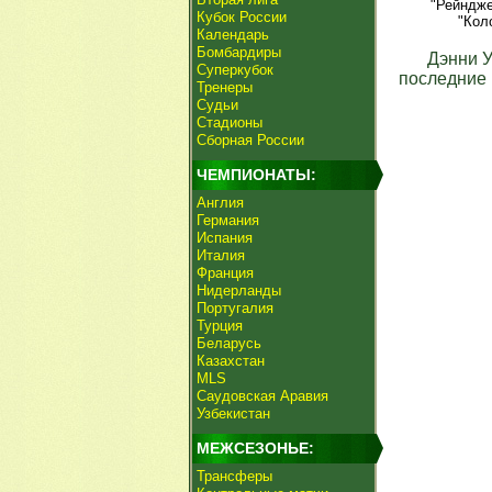
"Рейндже
Кубок России
"Кол
Календарь
Бомбардиры
Дэнни 
Суперкубок
последние 
Тренеры
Судьи
Стадионы
Сборная России
ЧЕМПИОНАТЫ:
Англия
Германия
Испания
Италия
Франция
Нидерланды
Португалия
Турция
Беларусь
Казахстан
MLS
Саудовская Аравия
Узбекистан
МЕЖСЕЗОНЬЕ:
Трансферы