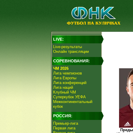
LIVE:
Live-результаты
Онлайн трансляции
СОРЕВНОВАНИЯ:
ЧМ 2026
Лига чемпионов
Лига Европы
Лига конференций
Лига наций
Клубный ЧМ
Суперкубок УЕФА
Межконтинентальный
кубок
РОССИЯ:
Премьер-лига
Первая лига
Преды
Вторая лига