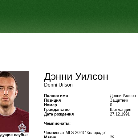
Дэнни Уилсон
Denni Uilson
Полное имя
Дэнни Уилсон
Позиция
Защитник
Номер
0
Гражданство
Шотландия
Дата рождения
27.12.1991
Чемпионаты:
Чемпионат MLS 2023 "Колорадо":
дущие клубы:
Матчи
29