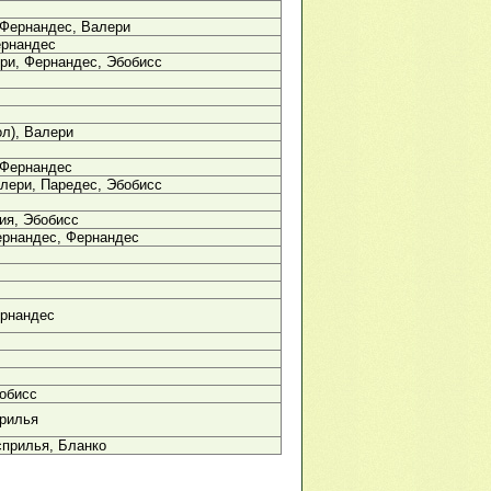
 Фернандес, Валери
ернандес
ри, Фернандес, Эбобисс
ол), Валери
 Фернандес
лери, Паредес, Эбобисс
ия, Эбобисс
ернандес, Фернандес
ернандес
обисс
прилья
сприлья, Бланко