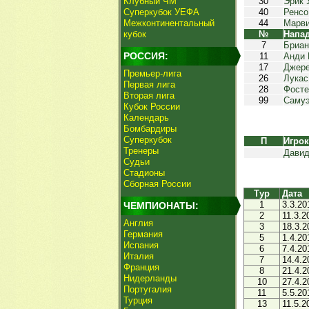
Клубный ЧМ
30
Эрик 
Суперкубок УЕФА
40
Ренсо
Межконтинентальный
44
Марви
кубок
№
Напа
7
Бриан
РОССИЯ:
11
Анди 
17
Джере
Премьер-лига
26
Лукас
Первая лига
28
Фосте
Вторая лига
99
Самуэ
Кубок России
Календарь
Бомбардиры
Суперкубок
П
Игро
Тренеры
Давид
Судьи
Стадионы
Сборная России
Тур
Дата
1
3.3.20
ЧЕМПИОНАТЫ:
2
11.3.2
Англия
3
18.3.2
Германия
5
1.4.20
Испания
6
7.4.20
Италия
7
14.4.2
Франция
8
21.4.2
Нидерланды
10
27.4.2
Португалия
11
5.5.20
Турция
13
11.5.2