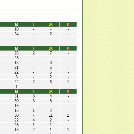
М
Г
Ж
К
10
-
-
-
24
-
2
-
-
-
-
-
-
-
-
-
М
Г
Ж
К
26
2
7
-
23
-
-
-
15
-
3
-
21
-
5
-
22
-
5
-
3
-
2
-
22
2
6
1
1
-
-
-
М
Г
Ж
К
31
8
4
-
30
6
8
-
15
-
-
-
16
1
2
-
30
-
11
1
22
4
2
-
25
1
1
-
13
2
1
1