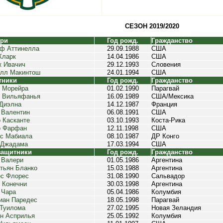
СЕЗОН 2019/2020
ари
Год рожд.
Гражданство
ф Аттинелла
29.09.1988
США
Кларк
14.04.1986
США
 Ивачич
29.12.1993
Словения
лл Макинтош
24.01.1994
США
тники
Год рожд.
Гражданство
 Морейра
01.02.1990
Парагвай
 Вильяфанья
16.09.1989
США/Мексика
Диэлна
14.12.1987
Франция
 Валентин
06.08.1991
США
 Касканте
03.10.1993
Коста-Рика
о Фарфан
12.11.1998
США
с Мабиала
08.10.1987
ДР Конго
 Джадама
17.03.1994
США
защитники
Год рожд.
Гражданство
 Валери
01.05.1986
Аргентина
тьян Бланко
15.03.1988
Аргентина
с Флорес
31.08.1990
Сальвадор
 Конечни
30.03.1998
Аргентина
 Чара
05.04.1986
Колумбия
иан Паредес
18.05.1998
Парагвай
Туилома
27.02.1995
Новая Зеландия
н Асприлья
25.05.1992
Колумбия