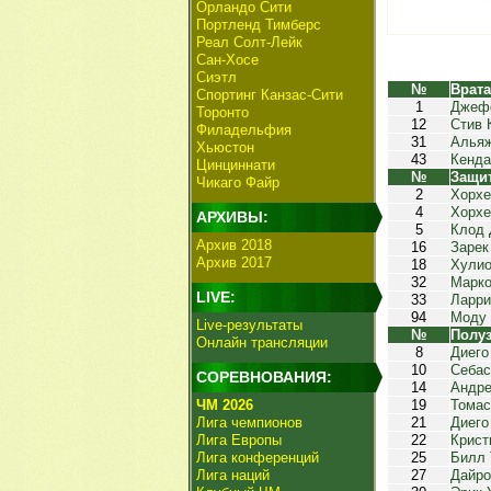
Орландо Сити
Портленд Тимберс
Реал Солт-Лейк
Сан-Хосе
Сиэтл
№
Врат
Спортинг Канзас-Сити
1
Джеф
Торонто
12
Стив 
Филадельфия
31
Альяж
Хьюстон
43
Кенда
Цинциннати
№
Защи
Чикаго Файр
2
Хорхе
4
Хорхе
АРХИВЫ:
5
Клод 
Архив 2018
16
Зарек
Архив 2017
18
Хулио
32
Марк
LIVE:
33
Ларри
94
Моду
Live-результаты
№
Полу
Онлайн трансляции
8
Диего
10
Себас
СОРЕВНОВАНИЯ:
14
Андре
ЧМ 2026
19
Томас
Лига чемпионов
21
Диего
Лига Европы
22
Крист
Лига конференций
25
Билл 
Лига наций
27
Дайро