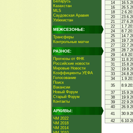
Беларусь
14
16.5.2
Казахстан
16
26.5.2
MLS
18
2.6.20
Саудовская Аравия
20
23.6.2
Узбекистан
21
27.6.2
22
1.7.20
МЕЖСЕЗОНЬЕ:
24
8.7.20
25
14.7.2
Трансферы
26
19.7.2
Контрольные матчи
27
22.7.2
28
28.7.2
РАЗНОЕ:
29
4.8.20
Прогнозы от ФНК
30
11.8.2
Российские новости
31
15.8.2
Мировые Новости
32
19.8.2
Коэффициенты УЕФА
33
24.8.2
Голосование
34
1.9.20
Поиск
35
8.9.20
Вакансии
Новый Форум
37
15.9.2
Старый Форум
38
19.9.2
Контакты
39
22.9.2
40
26.9.2
АРХИВЫ:
41
30.9.2
ЧМ 2022
42
6.10.2
ЧМ 2018
ЧМ 2014
ЧМ 2010