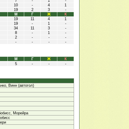
7
-
1
-
10
-
4
1
19
2
3
-
М
Г
Ж
К
19
11
4
1
19
-
1
-
34
11
3
-
8
-
1
-
2
-
-
-
-
-
-
-
М
Г
Ж
К
5
-
-
-
нко, Винн (автогол)
бобисс, Морейра
бобисс
лери