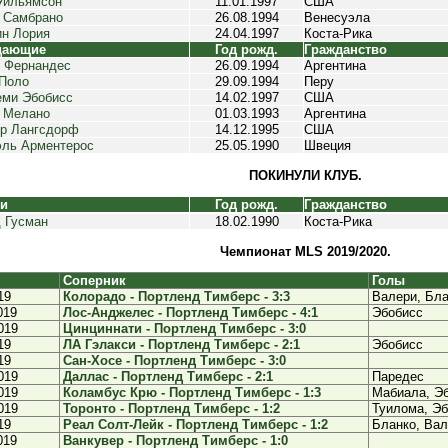
Уильямсон
11.01.1997
США
 Самбрано
26.08.1994
Венесуэла
н Лория
24.04.1997
Коста-Рика
дающие
Год рожд.
Гражданство
 Фернандес
26.09.1994
Аргентина
Поло
29.09.1994
Перу
ми Эбобисс
14.02.1997
США
 Мелано
01.03.1993
Аргентина
р Лангсдорф
14.12.1995
США
ль Арментерос
25.05.1990
Швеция
ПОКИНУЛИ КЛУБ.
ки
Год рожд.
Гражданство
 Гусман
18.02.1990
Коста-Рика
Чемпионат MLS 2019/2020.
Соперник
Голы
19
Колорадо - Портленд Тимберс - 3:3
Валери, Бла
019
Лос-Анджелес - Портленд Тимберс - 4:1
Эбобисс
019
Цинциннати - Портленд Тимберс - 3:0
19
ЛА Гэлакси - Портленд Тимберс - 2:1
Эбобисс
19
Сан-Хосе - Портленд Тимберс - 3:0
019
Даллас - Портленд Тимберс - 2:1
Паредес
019
Коламбус Крю - Портленд Тимберс - 1:3
Мабиала, Э
019
Торонто - Портленд Тимберс - 1:2
Туилома, Э
19
Реал Солт-Лейк - Портленд Тимберс - 1:2
Бланко, Ва
019
Ванкувер - Портленд Тимберс - 1:0