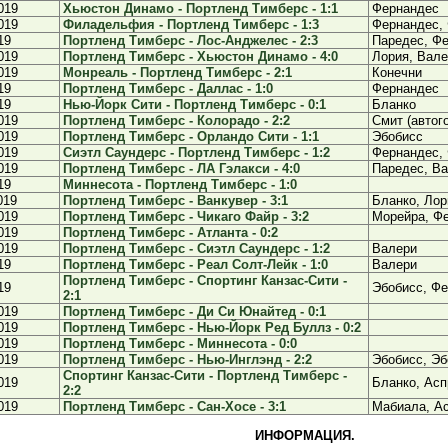
019
Хьюстон Динамо - Портленд Тимберс - 1:1
Фернандес
019
Филадельфия - Портленд Тимберс - 1:3
Фернандес,
19
Портленд Тимберс - Лос-Анджелес - 2:3
Паредес, Ф
019
Портленд Тимберс - Хьюстон Динамо - 4:0
Лория, Вале
019
Монреаль - Портленд Тимберс - 2:1
Конечни
19
Портленд Тимберс - Даллас - 1:0
Фернандес
19
Нью-Йорк Сити - Портленд Тимберс - 0:1
Бланко
019
Портленд Тимберс - Колорадо - 2:2
Смит (автог
019
Портленд Тимберс - Орландо Сити - 1:1
Эбобисс
019
Сиэтл Саундерс - Портленд Тимберс - 1:2
Фернандес,
019
Портленд Тимберс - ЛА Гэлакси - 4:0
Паредес, Ва
19
Миннесота - Портленд Тимберс - 1:0
019
Портленд Тимберс - Ванкувер - 3:1
Бланко, Лор
019
Портленд Тимберс - Чикаго Файр - 3:2
Морейра, Ф
019
Портленд Тимберс - Атланта - 0:2
019
Портленд Тимберс - Сиэтл Саундерс - 1:2
Валери
19
Портленд Тимберс - Реал Солт-Лейк - 1:0
Валери
Портленд Тимберс - Спортинг Канзас-Сити -
19
Эбобисс, Ф
2:1
019
Портленд Тимберс - Ди Си Юнайтед - 0:1
019
Портленд Тимберс - Нью-Йорк Ред Буллз - 0:2
019
Портленд Тимберс - Миннесота - 0:0
019
Портленд Тимберс - Нью-Инглэнд - 2:2
Эбобисс, Эб
Спортинг Канзас-Сити - Портленд Тимберс -
019
Бланко, Ас
2:2
019
Портленд Тимберс - Сан-Хосе - 3:1
Мабиала, А
ИНФОРМАЦИЯ.