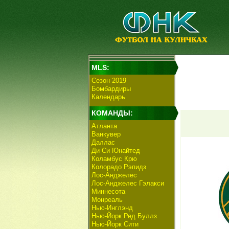
MLS:
Сезон 2019
Бомбардиры
Календарь
КОМАНДЫ:
Атланта
Ванкувер
Даллас
Ди Си Юнайтед
Коламбус Крю
Колорадо Рэпидз
Лос-Анджелес
Лос-Анджелес Гэлакси
Миннесота
Монреаль
Нью-Инглэнд
Нью-Йорк Ред Буллз
Нью-Йорк Сити