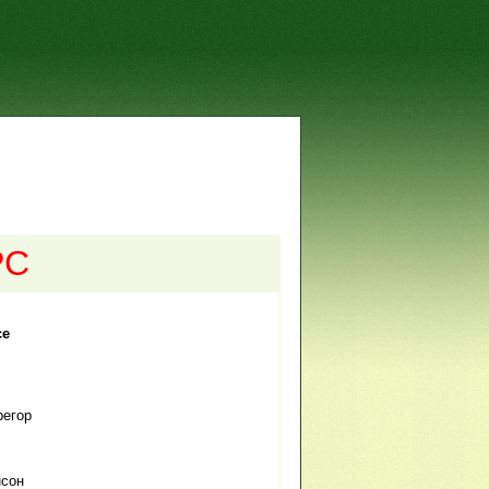
РС
се
регор
нсон