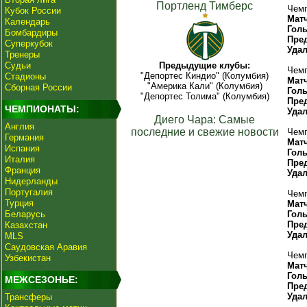
Портленд Тимберс
Чемп
Кубок России
Мат
Календарь
Гол
Бомбардиры
Пре
Суперкубок
Уда
Тренеры
Судьи
Предыдущие клубы:
Чемп
"Депортес Киндио" (Колумбия)
Стадионы
Мат
"Америка Кали" (Колумбия)
Сборная России
Гол
"Депортес Толима" (Колумбия)
Пре
ЧЕМПИОНАТЫ:
Уда
Диего Чара: Самые
Англия
последние и свежие новости
Чемп
Германия
Мат
Испания
Гол
Италия
Пре
Франция
Уда
Нидерланды
Португалия
Чемп
Турция
Мат
Беларусь
Гол
Пре
Казахстан
Уда
MLS
Саудовская Аравия
Чемп
Узбекистан
Мат
Гол
МЕЖСЕЗОНЬЕ:
Пре
Уда
Трансферы