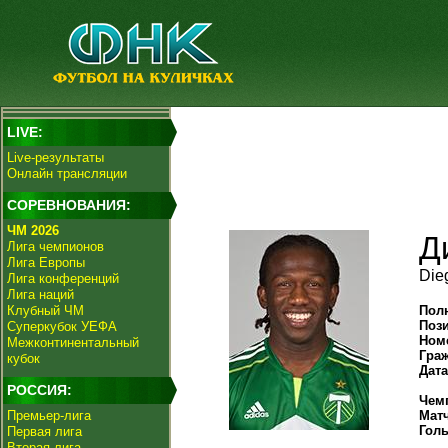
LIVE:
Live-результаты
Онлайн трансляции
СОРЕВНОВАНИЯ:
ЧМ 2026
Д
Лига чемпионов
Лига Европы
Die
Лига конференций
Лига наций
Клубный ЧМ
Пол
Поз
Суперкубок УЕФА
Ном
Межконтинентальный
Гра
кубок
Дат
РОССИЯ:
Чем
Премьер-лига
Мат
Гол
Первая лига
Вторая лига