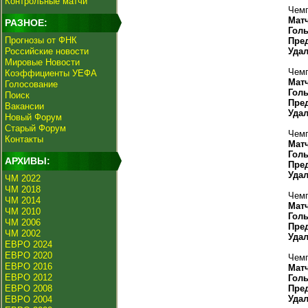
Контрольные матчи
Чемп
Мат
РАЗНОЕ:
Гол
Прогнозы от ФНК
Пре
Российские новости
Уда
Мировые Новости
Чемп
Коэффициенты УЕФА
Мат
Голосование
Гол
Поиск
Пре
Вакансии
Уда
Новый Форум
Старый Форум
Чемп
Контакты
Мат
Гол
АРХИВЫ:
Пре
Уда
ЧМ 2022
ЧМ 2018
Чемп
ЧМ 2014
Мат
ЧМ 2010
Гол
ЧМ 2006
Пре
ЧМ 2002
Уда
ЕВРО 2024
ЕВРО 2020
Чемп
ЕВРО 2016
Мат
ЕВРО 2012
Гол
ЕВРО 2008
Пре
Уда
ЕВРО 2004