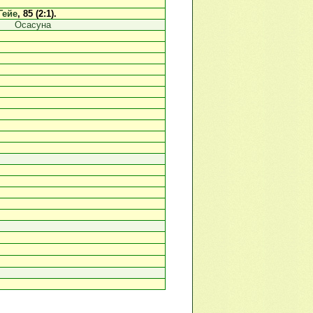
Гейе
, 85 (2:1).
Осасуна