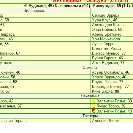
Вильярреал - Осасуна - 2:1 (0:1)
Будимир
, 45+6 - с пенальти (0:1).
Микаутадзе
, 69 (1:1).
Вильярреал
ор
Серхио Эррера
ро
, 58
Хуан Крус
, 46
 67
Алехандро Катена
н
Энцо Бойомо
, 89
Педраса
Абель Бретонес
маш
, 46
Хон Монкайола
и
, 58
Лукас Торро
Валентин Розье
Молейро
, 67
Виктор Муньос
, 77
пе
Рубен Гарсия
, 46
утадзе
Анте Будимир
, 77
Замены:
ьюкенен
, 46
Асьер Осамбела
, 46
асейи
, 58
Хорхе Эррандо
, 46
есанья
, 58
Рауль Гарсия
, 77
омон
, 67
Шералдо Беккер
, 77
га
, 67
Кике Барха
, 89
Наказания:
арро
, 42
Валентин Розье
, 33
омесанья
, 87
Лукас Торро
, 39
Валентин Розье
, 40
Тренеры:
Гарсия Тораль
Алессио Лиски