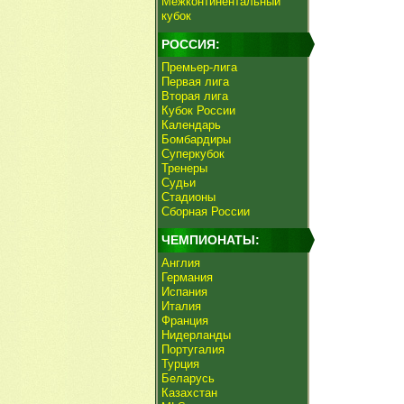
Межконтинентальный
кубок
РОССИЯ:
Премьер-лига
Первая лига
Вторая лига
Кубок России
Календарь
Бомбардиры
Суперкубок
Тренеры
Судьи
Стадионы
Сборная России
ЧЕМПИОНАТЫ:
Англия
Германия
Испания
Италия
Франция
Нидерланды
Португалия
Турция
Беларусь
Казахстан