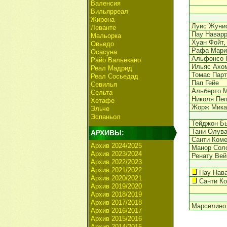
Валенсия
Вильярреал
Жирона
Луис Жуни
Леванте
Пау Навар
Мальорка
Хуан Фойт
,
Овьедо
Рафа Мари
Осасуна
Альфонсо 
Райо Вальекано
Ильяс Ахо
Реал Мадрид
Томас Парт
Реал Сосьедад
Пап Гейе
Севилья
Альберто 
Сельта
Николя Пе
Хетафе
Жорж Мика
Эльче
Эспаньол
Тейджон Б
Тани Олув
АРХИВЫ:
Санти Ком
Архив 2024/2025
Манор Сол
Архив 2023/2024
Ренату Вей
Архив 2022/2023
Архив 2021/2022
Пау Нав
Архив 2020/2021
Санти К
Архив 2019/2020
Архив 2018/2019
Архив 2017/2018
Марселино 
Архив 2016/2017
Архив 2015/2016
Архив 2014/2015