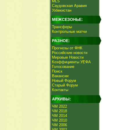
MLS
Саудовская Аравия
Узбекистан
МЕЖСЕЗОНЬЕ:
Трансферы
Контрольные матчи
РАЗНОЕ:
Прогнозы от ФНК
Российские новости
Мировые Новости
Коэффициенты УЕФА
Голосование
Поиск
Вакансии
Новый Форум
Старый Форум
Контакты
АРХИВЫ:
ЧМ 2022
ЧМ 2018
ЧМ 2014
ЧМ 2010
ЧМ 2006
ЧМ 2002