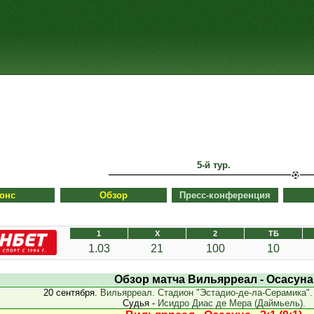
5-й тур.
онс
Обзор
Пресс-конференция
1
X
2
ТБ
1.03
21
100
10
Обзор матча Вильярреал - Осасуна
20 сентября.
Вильярреал. Стадион "Эстадио-де-ла-Серамика".
Судья -
Исидро Диас де Мера (Даймьель).