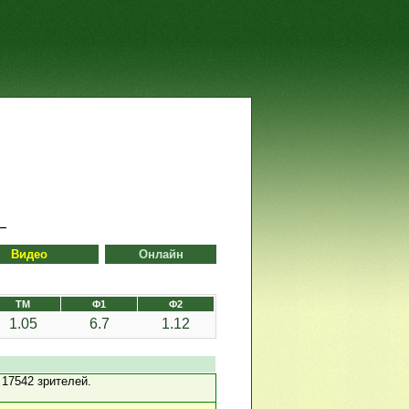
Видео
Онлайн
ТМ
Ф1
Ф2
1.05
6.7
1.12
17542 зрителей.