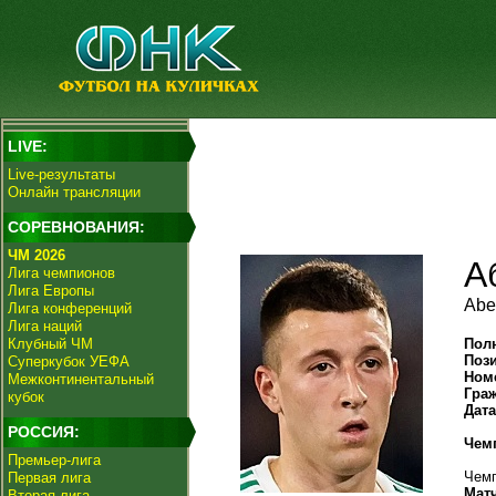
LIVE:
Live-результаты
Онлайн трансляции
СОРЕВНОВАНИЯ:
ЧМ 2026
А
Лига чемпионов
Лига Европы
Abe
Лига конференций
Лига наций
Клубный ЧМ
Пол
Поз
Суперкубок УЕФА
Ном
Межконтинентальный
Гра
кубок
Дат
РОССИЯ:
Чем
Премьер-лига
Чемп
Первая лига
Мат
Вторая лига