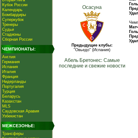
Гол
Кубок России
Осасуна
Пре
Календарь
Уда
Бомбардиры
Суперкубок
Чемп
Тренеры
Мат
Судьи
Гол
Стадионы
Пре
Сборная России
Уда
Предыдущие клубы:
ЧЕМПИОНАТЫ:
"Овьедо" (Испания)
Англия
Абель Бретонес: Самые
Германия
последние и свежие новости
Испания
Италия
Франция
Нидерланды
Португалия
Турция
Беларусь
Казахстан
MLS
Саудовская Аравия
Узбекистан
МЕЖСЕЗОНЬЕ:
Трансферы