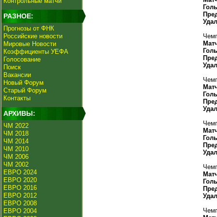
Контрольные матчи
Гол
Пре
РАЗНОЕ:
Уда
Прогнозы от ФНК
Российские новости
Чемп
Мат
Мировые Новости
Гол
Коэффициенты УЕФА
Пре
Голосование
Уда
Поиск
Вакансии
Чемп
Новый Форум
Мат
Старый Форум
Гол
Контакты
Пре
Уда
АРХИВЫ:
Чемп
ЧМ 2022
Мат
ЧМ 2018
Гол
ЧМ 2014
Пре
ЧМ 2010
Уда
ЧМ 2006
ЧМ 2002
Чемп
ЕВРО 2024
Мат
ЕВРО 2020
Гол
ЕВРО 2016
Пре
ЕВРО 2012
Уда
ЕВРО 2008
Чемп
ЕВРО 2004