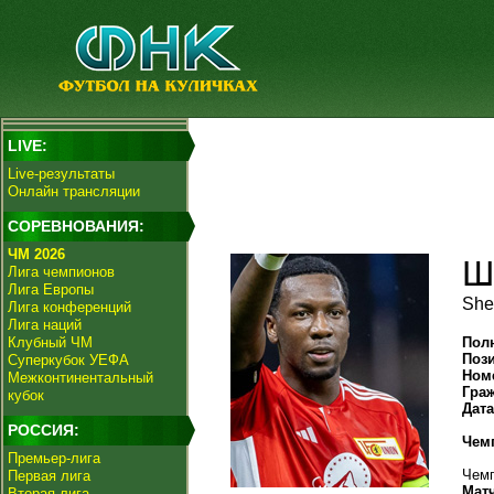
LIVE:
Live-результаты
Онлайн трансляции
СОРЕВНОВАНИЯ:
ЧМ 2026
Ш
Лига чемпионов
Лига Европы
She
Лига конференций
Лига наций
Клубный ЧМ
Пол
Поз
Суперкубок УЕФА
Ном
Межконтинентальный
Гра
кубок
Дат
РОССИЯ:
Чем
Премьер-лига
Чемп
Первая лига
Мат
Вторая лига