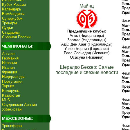
Гол
Кубок России
Майнц
Пре
Календарь
Уда
Бомбардиры
Суперкубок
Чемп
Тренеры
Мат
Судьи
Гол
Предыдущие клубы:
Стадионы
Пре
Аякс (Нидерланды)
Сборная России
Уда
Зволле (Нидерланды)
АДО Ден Хааг (Нидерланды)
ЧЕМПИОНАТЫ:
Чемп
Унион Берлин (Германия)
Мат
Реал Сосьедад (Испания)
Англия
Гол
Осасуна (Испания)
Германия
Пре
Испания
Уда
Шералдо Беккер: Самые
Италия
Франция
последние и свежие новости
Чемп
Нидерланды
Мат
Португалия
Гол
Турция
Пре
Беларусь
Уда
Казахстан
Чемп
MLS
Мат
Саудовская Аравия
Гол
Узбекистан
Пре
Уда
МЕЖСЕЗОНЬЕ:
Чемп
Трансферы
Мат