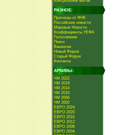
Контрольные матчи
РАЗНОЕ:
Прогнозы от ФНК
Российские новости
Мировые Новости
Коэффициенты УЕФА
Голосование
Поиск
Вакансии
Новый Форум
Старый Форум
Контакты
АРХИВЫ:
ЧМ 2022
ЧМ 2018
ЧМ 2014
ЧМ 2010
ЧМ 2006
ЧМ 2002
ЕВРО 2024
ЕВРО 2020
ЕВРО 2016
ЕВРО 2012
ЕВРО 2008
ЕВРО 2004