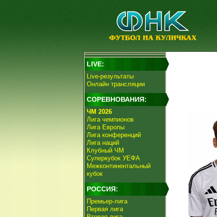
LIVE:
Live-результаты
Онлайн трансляции
СОРЕВНОВАНИЯ:
ЧМ 2026
Лига чемпионов
Лига Европы
Лига конференций
Лига наций
Клубный ЧМ
Суперкубок УЕФА
Межконтинентальный
кубок
РОССИЯ:
Премьер-лига
Первая лига
Вторая лига