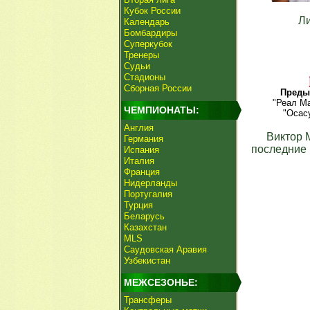
Кубок России
Л
Календарь
Бомбардиры
Суперкубок
Тренеры
Судьи
Стадионы
Сборная России
Преды
"Реал Ма
ЧЕМПИОНАТЫ:
"Осасу
Англия
Виктор 
Германия
последние 
Испания
Италия
Франция
Нидерланды
Португалия
Турция
Беларусь
Казахстан
MLS
Саудовская Аравия
Узбекистан
МЕЖСЕЗОНЬЕ:
Трансферы