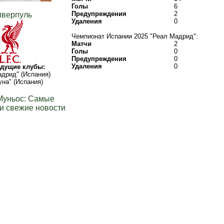
Голы
6
Предупреждения
2
иверпуль
Удаления
0
Чемпионат Испании 2025 "Реал Мадрид":
Матчи
2
Голы
0
Предупреждения
0
Удаления
0
дущие клубы:
дрид" (Испания)
на" (Испания)
Муньос: Самые
и свежие новости