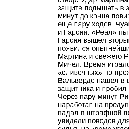
защите подышать в э
минут до конца пови
еще пару ходов. Чу
и Гарсии. «Реал» пы
Гарсия вышел вторы
появился опытнейший
Мартина и свежего Р
Мичел. Время играло
«сливочных» по-преж
Вальверде нашел в 
защитника и пробил 
Через пару минут Ри
наработав на преду
падал в штрафной по
увидели поводов дл
судья, но кроме угл