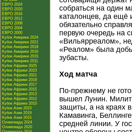
ЕВРО 2024
собраться на один м
ЕВРО 2020
ЕВРО 2016
каталонцев, да ещё 
ЕВРО 2012
обязательно справля
ЕВРО 2008
ЕВРО 2004
первую очередь на с
ЕВРО 2000
Кубок Америки 2024
«Вильярреалом», нед
Кубок Америки 2021
Кубок Америки 2019
«Реалом» была добы
Кубок Америки 2016
зубасты.
Кубок Америки 2015
Кубок Америки 2011
Кубок Африки 2025
Кубок Африки 2023
Ход матча
Кубок Африки 2021
Кубок Африки 2019
Кубок Африки 2017
По-прежнему не готов
Кубок Африки 2015
Кубок Африки 2013
вышел Лунин. Милита
Кубок Африки 2012
Кубок Африки 2010
защиты, а на краях 
Кубок Азии 2023
Кубок Азии 2019
Камавинга, Беллинге
Кубок Азии 2015
средней линии. У го
Олимпиада 2024
Олимпиада 2020
центре обороны сос
Олимпиада 2016