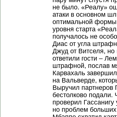
не было. «Реалу» ощ
атаки в основном шл
оптимальной формы, 
уровня старта «Реал
получалось не особо
Диас от угла штрафн
Джуд от Витселя, но
ответили гости – Ле
штрафной, послав м
Карвахаль завершил
на Вальверде, котор
Выручил партнеров 
бестолково подали. 
проверил Гассанигу 
но проблем больших
Мбаппе схватил карт