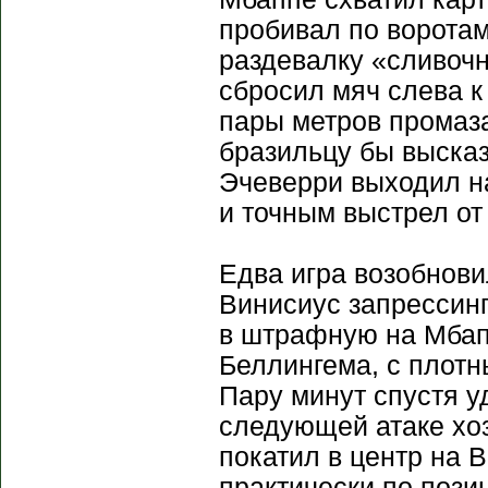
пробивал по воротам
раздевалку «сливоч
сбросил мяч слева к
пары метров промаза
бразильцу бы высказ
Эчеверри выходил на
и точным выстрел от
Едва игра возобнови
Винисиус запрессинг
в штрафную на Мбап
Беллингема, с плотн
Пару минут спустя у
следующей атаке хоз
покатил в центр на 
практически по позиц