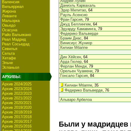
Андрей Лунин
Валенсия
Даниэль Карвахаль
Вильярреал
Эдер Милитао
, 64
Жирона
Рауль Асенсио
Леванте
Фран Гарсия
, 79
Мальорка
Джуд Беллингем
, 64
Овьедо
Эдуарду Камавинга
, 79
Осасуна
Федерико Вальверде
Райо Вальекано
Браим Диас
, 84
Реал Мадрид
Винисиус Жуниор
Реал Сосьедад
Килиан Мбаппе
Севилья
Сельта
Дин Хёйсен
, 64
Хетафе
Арда Гюлер
, 64
Эльче
Ферлан Менди
, 79
Эспаньол
Орельен Чуамени
, 79
Гонсало Гарсия
, 84
АРХИВЫ:
Архив 2024/2025
Килиан Мбаппе
, 35
Архив 2023/2024
Федерико Вальверде
, 76
Архив 2022/2023
Архив 2021/2022
Альваро Арбелоа
Архив 2020/2021
Архив 2019/2020
Архив 2018/2019
Архив 2017/2018
Архив 2016/2017
Были у мадридцев 
Архив 2015/2016
Архив 2014/2015