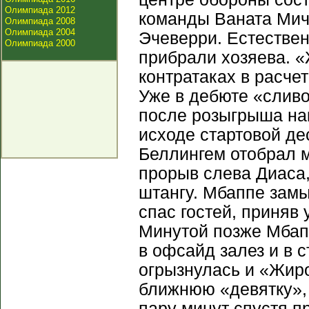
Олимпиада 2012
команды Ваната Мич
Олимпиада 2008
Олимпиада 2004
Эчеверри. Естествен
Олимпиада 2000
прибрали хозяева. «
контратаках в расче
Уже в дебюте «сливо
после розыгрыша нак
исходе стартовой де
Беллингем отобрал м
прорыв слева Диаса
штангу. Мбаппе замы
спас гостей, приняв 
Минутой позже Мбап
в офсайд залез и в с
огрызнулась и «Жиро
ближнюю «девятку», 
пару минут спустя п