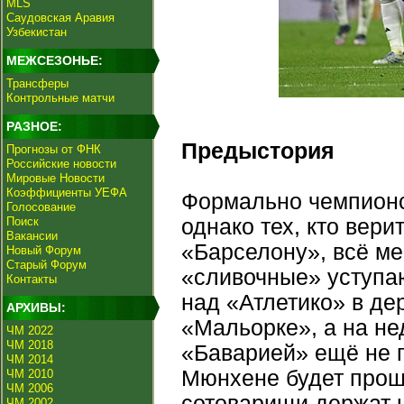
MLS
Саудовская Аравия
Узбекистан
МЕЖСЕЗОНЬЕ:
Трансферы
Контрольные матчи
РАЗНОЕ:
Предыстория
Прогнозы от ФНК
Российские новости
Мировые Новости
Коэффициенты УЕФА
Формально чемпионс
Голосование
Поиск
однако тех, кто вери
Вакансии
«Барселону», всё м
Новый Форум
Старый Форум
«сливочные» уступаю
Контакты
над «Атлетико» в де
АРХИВЫ:
«Мальорке», а на не
ЧМ 2022
ЧМ 2018
«Баварией» ещё не пр
ЧМ 2014
Мюнхене будет проще
ЧМ 2010
ЧМ 2006
сотоварищи держат 
ЧМ 2002