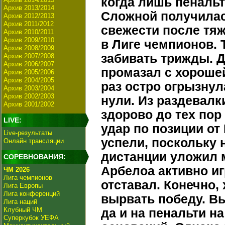
когда лишь пенальт
Архив 2013/2014
Сложной получилась
Архив 2012/2013
Архив 2011/2012
свежести после тя
Архив 2010/2011
Архив 2009/2010
в Лиге чемпионов. 
Архив 2008/2009
забивать трижды. Д
Архив 2007/2008
Архив 2006/2007
промазал с хороше
Архив 2005/2006
Архив 2004/2005
раз остро огрызнул
Архив 2003/2004
Архив 2002/2003
нули. Из раздевалк
Архив 2001/2002
здорово до тех пор
LIVE:
удар по позиции от
Live-результаты
успели, поскольку 
Онлайн трансляции
дистанции уложил 
СОРЕВНОВАНИЯ:
Арбелоа активно иг
ЧМ 2026
Лига чемпионов
отставал. Конечно,
Лига Европы
Лига конференций
вырвать победу. В
Лига наций
Клубный ЧМ
да и на пенальти н
Суперкубок УЕФА