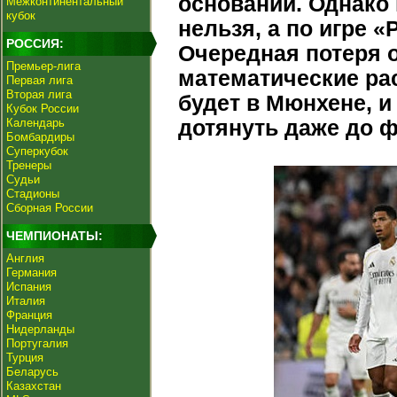
оснований. Однако
Межконтинентальный
кубок
нельзя, а по игре 
РОССИЯ:
Очередная потеря 
Премьер-лига
математические ра
Первая лига
Вторая лига
будет в Мюнхене, и
Кубок России
Календарь
дотянуть даже до 
Бомбардиры
Суперкубок
Тренеры
Судьи
Стадионы
Сборная России
ЧЕМПИОНАТЫ:
Англия
Германия
Испания
Италия
Франция
Нидерланды
Португалия
Турция
Беларусь
Казахстан