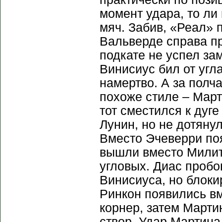
момент удара, то ли
мяч. Забив, «Реал» 
Вальверде справа пр
подкате не успел за
Винисиус бил от угл
намертво. А за полч
похоже стиле – Март
тот сместился к дуге
Лунин, но не дотяну
Вместо Эчеверри поя
вышли вместо Милит
угловых. Диас пробо
Винисиуса, но блоки
Ринкон появились вм
корнер, затем Марти
створ. Удар Мартина