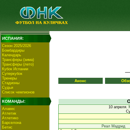
ИСПАНИЯ:
Сезон 2025/2026
Бомбардиры
Календарь
Трансферы (зима)
Трансферы (лето)
Кубок Испании
Суперкубок
Тренеры
Анонс
Обз
Стадионы
Судьи
Список чемпионов
КОМАНДЫ:
О
10 апреля.
Алавес
С
Атлетик
Атлетико
Барселона
Реал Мадрид
Бетис