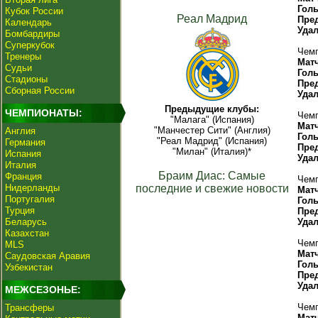
Гол
Кубок России
Реал Мадрид
Пре
Календарь
Уда
Бомбардиры
Суперкубок
Чемп
Тренеры
Мат
Судьи
Гол
Стадионы
Пре
Сборная России
Уда
Предыдущие клубы:
ЧЕМПИОНАТЫ:
Чемп
"Малага" (Испания)
Мат
"Манчестер Сити" (Англия)
Англия
Гол
"Реал Мадрид" (Испания)
Германия
Пре
"Милан" (Италия)*
Испания
Уда
Италия
Браим Диас: Самые
Франция
Чемп
Нидерланды
последние и свежие новости
Мат
Португалия
Гол
Турция
Пре
Беларусь
Уда
Казахстан
Чемп
MLS
Мат
Саудовская Аравия
Гол
Узбекистан
Пре
Уда
МЕЖСЕЗОНЬЕ:
Чемп
Трансферы
Мат