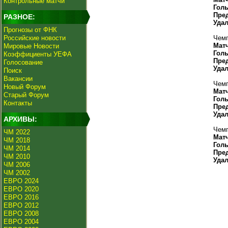
Контрольные матчи
Гол
Пре
РАЗНОЕ:
Уда
Прогнозы от ФНК
Российские новости
Чемп
Мат
Мировые Новости
Гол
Коэффициенты УЕФА
Пре
Голосование
Уда
Поиск
Вакансии
Чемп
Новый Форум
Мат
Старый Форум
Гол
Контакты
Пре
Уда
АРХИВЫ:
Чемп
ЧМ 2022
Мат
ЧМ 2018
Гол
ЧМ 2014
Пре
ЧМ 2010
Уда
ЧМ 2006
ЧМ 2002
ЕВРО 2024
ЕВРО 2020
ЕВРО 2016
ЕВРО 2012
ЕВРО 2008
ЕВРО 2004