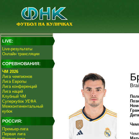
LIVE:
Live-результаты
Онлайн трансляции
СОРЕВНОВАНИЯ:
ЧМ 2026
Б
Лига чемпионов
Лига Европы
Bra
Лига конференций
Лига наций
Клубный ЧМ
Пол
Поз
Суперкубок УЕФА
Ном
Межконтинентальный
Гра
кубок
Дат
РОССИЯ:
Чем
Премьер-лига
Чемп
Первая лига
Мат
Вторая лига