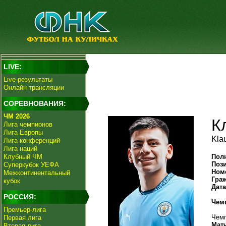
LIVE:
Live-результаты
Онлайн трансляции
СОРЕВНОВАНИЯ:
ЧМ 2026
К
Лига чемпионов
Лига Европы
Kla
Лига конференций
Лига наций
Клубный ЧМ
Пол
Поз
Суперкубок УЕФА
Ном
Межконтинентальный
Гра
кубок
Дат
РОССИЯ:
Чем
Премьер-лига
Чемп
Первая лига
Мат
Вторая лига