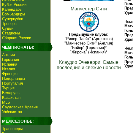
Гол
Кубок России
Пре
Манчестер Сити
Календарь
Уда
Бомбардиры
Суперкубок
Чемп
Тренеры
Мат
Судьи
Гол
Стадионы
Предыдущие клубы:
Пре
Сборная России
"Ривер Плейт" (Аргентина)
Уда
"Манчестер Сити" (Англия)
ЧЕМПИОНАТЫ:
"Байер" (Германия)*
Чемп
"Жирона" (Испания)*
Мат
Англия
Гол
Германия
Пре
Клаудио Эчеверри: Самые
Испания
Уда
последние и свежие новости
Италия
Франция
Нидерланды
Португалия
Турция
Беларусь
Казахстан
MLS
Саудовская Аравия
Узбекистан
МЕЖСЕЗОНЬЕ:
Трансферы