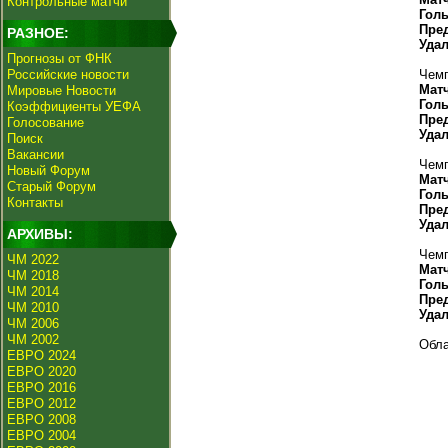
Контрольные матчи
Гол
Пре
РАЗНОЕ:
Уда
Прогнозы от ФНК
Российские новости
Чемп
Мат
Мировые Новости
Гол
Коэффициенты УЕФА
Пре
Голосование
Уда
Поиск
Вакансии
Чемп
Новый Форум
Мат
Старый Форум
Гол
Контакты
Пре
Уда
АРХИВЫ:
Чемп
ЧМ 2022
Мат
ЧМ 2018
Гол
ЧМ 2014
Пре
ЧМ 2010
Уда
ЧМ 2006
ЧМ 2002
Обла
ЕВРО 2024
ЕВРО 2020
ЕВРО 2016
ЕВРО 2012
ЕВРО 2008
ЕВРО 2004