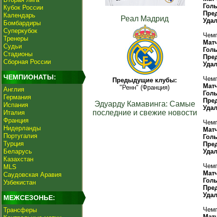
Гол
Кубок России
Пре
Календарь
Реал Мадрид
Уда
Бомбардиры
Суперкубок
Чемп
Тренеры
Мат
Судьи
Гол
Стадионы
Пре
Сборная России
Уда
ЧЕМПИОНАТЫ:
Чемп
Предыдущие клубы:
Мат
"Ренн" (Франция)
Англия
Гол
Германия
Пре
Эдуарду Камавинга: Самые
Испания
Уда
последние и свежие новости
Италия
Франция
Чемп
Нидерланды
Мат
Португалия
Гол
Турция
Пре
Беларусь
Уда
Казахстан
Чемп
MLS
Мат
Саудовская Аравия
Гол
Узбекистан
Пре
Уда
МЕЖСЕЗОНЬЕ:
Чемп
Трансферы
Мат