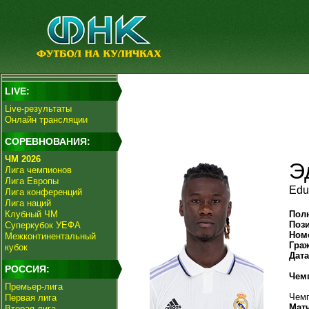
LIVE:
Live-результаты
Онлайн трансляции
СОРЕВНОВАНИЯ:
ЧМ 2026
Э
Лига чемпионов
Лига Европы
Edu
Лига конференций
Лига наций
Клубный ЧМ
Пол
Поз
Суперкубок УЕФА
Ном
Межконтинентальный
Гра
кубок
Дат
РОССИЯ:
Чем
Премьер-лига
Чемп
Первая лига
Мат
Вторая лига