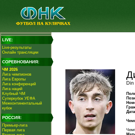
LIVE:
Live-результаты
Онлайн трансляции
СОРЕВНОВАНИЯ:
ЧМ 2026
Д
Лига чемпионов
Лига Европы
Din
Лига конференций
Лига наций
Клубный ЧМ
Пол
Поз
Суперкубок УЕФА
Ном
Межконтинентальный
Гра
кубок
Дат
РОССИЯ:
Чем
Премьер-лига
Чемп
Первая лига
Мат
Вторая лига