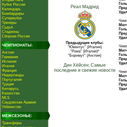
Гол
Кубок России
Реал Мадрид
Пре
Календарь
Уда
Бомбардиры
Суперкубок
Чемп
Тренеры
Мат
Судьи
Гол
Стадионы
Пре
Сборная России
Уда
Предыдущие клубы:
ЧЕМПИОНАТЫ:
Чемп
"Ювентус" (Италия)
Мат
"Рома" (Италия)*
Англия
Гол
"Борнмут" (Англия)
Германия
Пре
Испания
Уда
Дин Хёйсен: Самые
Италия
последние и свежие новости
Франция
Чемп
Нидерланды
Мат
Португалия
Гол
Турция
Пре
Беларусь
Уда
Казахстан
MLS
Саудовская Аравия
Узбекистан
МЕЖСЕЗОНЬЕ:
Трансферы