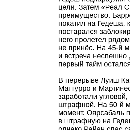
цели. Затем «Реал С
преимущество. Барре
покатил на Гедеша, 
постарался заблокир
него пролетел рядом
не принёс. На 45-й 
и встреча неспешно 
первый тайм осталс
В перерыве Луиш Ка
Маттурро и Мартинес
заработали угловой,
штрафной. На 50-й м
момент. Оярсабаль 
в штрафную на Гедеш
однако Райан спас 