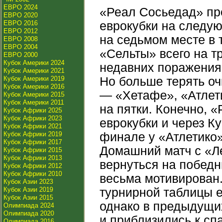
ЕВРО 2024
«Реал Сосьедад» пр
ЕВРО 2020
ЕВРО 2016
еврокубки на следую
ЕВРО 2012
на седьмом месте в 
ЕВРО 2008
ЕВРО 2004
«Сельты» всего на т
ЕВРО 2000
Кубок Америки 2024
недавних поражения о
Кубок Америки 2021
Кубок Америки 2019
Но больше терять о
Кубок Америки 2016
— «Хетафе», «Атлет
Кубок Америки 2015
Кубок Америки 2011
на пятки. Конечно, 
Кубок Африки 2025
Кубок Африки 2023
еврокубки и через К
Кубок Африки 2021
Кубок Африки 2019
финале у «Атлетико»
Кубок Африки 2017
Домашний матч с «Л
Кубок Африки 2015
Кубок Африки 2013
вернуться на победн
Кубок Африки 2012
Кубок Африки 2010
весьма мотивирован
Кубок Азии 2023
Кубок Азии 2019
турнирной таблицы 
Кубок Азии 2015
однако в предыдущих
Олимпиада 2024
Олимпиада 2020
и приблизились к сп
Олимпиада 2016