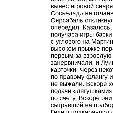
вынес игровой снаря
Сосьедад» не отчаив
Оярсабаль откликнул
опередил. Казалось,
получаса игры баски
с углового на Марти
высоком прыжке пора
первым за взрослую
занервничали, и Луи
карточки. Через нек
по правому флангу и
не выжали. Вскоре х
подачи «лягушками»
по счёту. Вскоре он
сыгравший на подбор
Гедеш подкараулил 