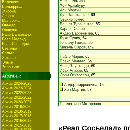
Алекс Ремиро
Валенсия
Хон Арамбуру
Вильярреал
Хон Мартин
Жирона
Дуе Чалета-Цар
, 69
Леванте
Серхио Гомес
Мальорка
Беньят Туррьентес
, 85
Овьедо
Карлос Солер
Осасуна
Андер Барренечеа
, 63
Райо Вальекано
Лука Сучич
, 64
Реал Мадрид
Гонсалу Гедеш
, 85
Реал Сосьедад
Микель Оярсабаль
Севилья
Сельта
Пабло Марин
, 63
Хетафе
Браис Мендес
, 64
Эльче
Ариц Элустондо
, 69
Эспаньол
Ибай Агирре
, 85
Орри Оскарссон
, 85
АРХИВЫ:
Архив 2024/2025
Андер Барренечеа
, 15
Архив 2023/2024
Хон Мартин
, 87
Архив 2022/2023
Архив 2021/2022
Архив 2020/2021
Пеллегрино Матараццо
Архив 2019/2020
Архив 2018/2019
Архив 2017/2018
Архив 2016/2017
Архив 2015/2016
«Реал Сосьедад» п
Архив 2014/2015