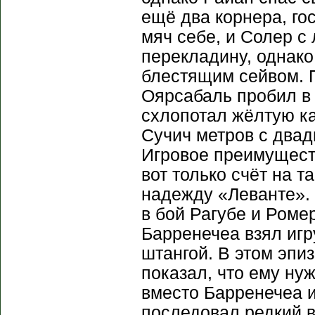
ещё два корнера, го
мяч себе, и Солер с
перекладину, однако
блестящим сейвом. 
Оярсабаль пробил в 
схлопотал жёлтую ка
Сучич метров с двад
Игровое преимущес
вот только счёт на т
надежду «Леванте».
в бой Рагубе и Роме
Барренечеа взял игр
штангой. В этом эпи
показал, что ему ну
вместо Барренечеа и
последовал редкий в