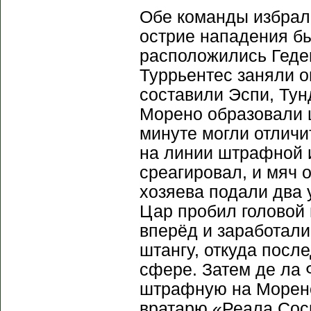
Обе команды избрали
острие нападения б
расположились Геде
Туррьентес заняли о
составили Эспи, Тун
Морено образовали ц
минуте могли отличи
на линии штрафной и
среагировал, и мяч о
хозяева подали два 
Цар пробил головой 
вперёд и заработали
штангу, откуда посл
сфере. Затем де ла Ф
штрафную на Морено,
вратарю «Реала Сось