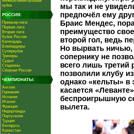
Межконтинентальный
мы так и не увидел
кубок
предпочёл ему дру
РОССИЯ:
Браис Мендес, пора
Премьер-лига
Первая лига
преимущество свое
Вторая лига
Кубок России
второй гол, ведь пе
Календарь
Бомбардиры
Но вырвать ничью, 
Суперкубок
сопернику не позво
Тренеры
Судьи
всего лишь третий 
Стадионы
Сборная России
позволили клубу из
ЧЕМПИОНАТЫ:
однако «кельты» в 
Англия
касается «Леванте
Германия
Испания
беспроигрышную се
Италия
вылета.
Франция
Нидерланды
Португалия
Турция
Беларусь
Казахстан