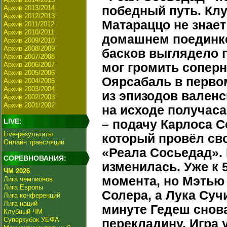
Архив 2013/2014
победный путь. Клу
Архив 2012/2013
Матараццо не знает
Архив 2011/2012
Архив 2010/2011
домашнем поединке
Архив 2009/2010
Архив 2008/2009
басков выглядело 
Архив 2007/2008
Архив 2006/2007
мог громить соперн
Архив 2005/2006
Оярсабаль в перво
Архив 2004/2005
Архив 2003/2004
из эпизодов валенс
Архив 2002/2003
Архив 2001/2002
на исходе получаса
LIVE:
– подачу Карлоса С
Live-результаты
который провёл св
Онлайн трансляции
«Реала Сосьедад». 
СОРЕВНОВАНИЯ:
изменилась. Уже к 
ЧМ 2026
момента, но Мэтью
Лига чемпионов
Лига Европы
Солера, а Лука Суч
Лига конференций
Лига наций
минуте Гедеш снова
Клубный ЧМ
Суперкубок УЕФА
перекладину. Игра 