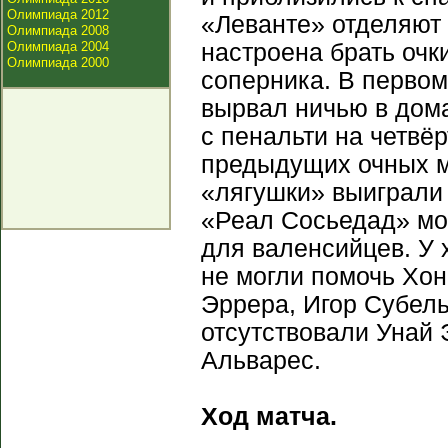
Олимпиада 2012
«Леванте» отделяют 
Олимпиада 2008
Олимпиада 2004
настроена брать очк
Олимпиада 2000
соперника. В первом
вырвал ничью в дом
с пенальти на четвёр
предыдущих очных м
«лягушки» выиграли 
«Реал Сосьедад» мо
для валенсийцев. У
не могли помочь Хон
Эррера, Игор Субель
отсутствовали Унай 
Альварес.
Ход матча.