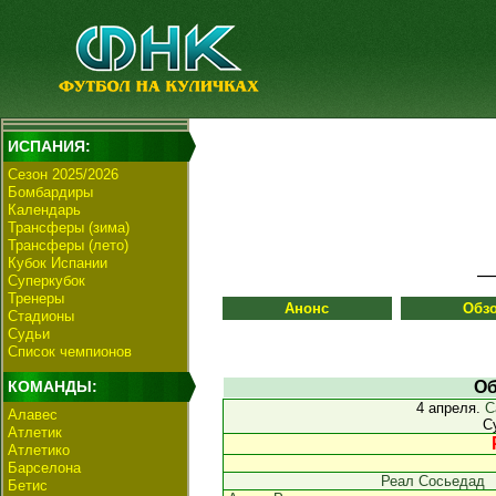
ИСПАНИЯ:
Сезон 2025/2026
Бомбардиры
Календарь
Трансферы (зима)
Трансферы (лето)
Кубок Испании
Суперкубок
Тренеры
Анонс
Обз
Стадионы
Судьи
Список чемпионов
КОМАНДЫ:
Об
4 апреля.
С
Алавес
С
Атлетик
Атлетико
Барселона
Реал Сосьедад
Бетис