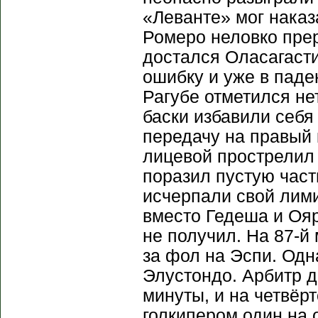
«Леванте» мог наказ
Ромеро неловко прер
достался Оласагасти
ошибку и уже в паде
Рагубе отметился не
баски избавили себя
передачу на правый 
лицевой прострелил 
поразил пустую часть
исчерпали свой лим
вместо Гедеша и Ояр
не получил. На 87-й
за фол на Эспи. Од
Элустондо. Арбитр 
минуты, и на четвёр
голкипером один на о