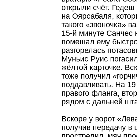
открыли счёт. Гедеш
на Оярсабаля, кото
такого «звоночка» в
15-й минуте Санчес
помешал ему быстро 
разгорелась потасов
Муньис Руис погасил
жёлтой карточке. Вс
тоже получил «горч
поддавливать. На 19
правого фланга, вт
рядом с дальней шта
Вскоре у ворот «Лев
получив передачу в 
прострелил, мяч про