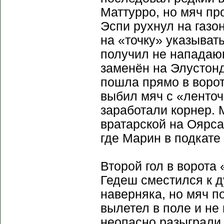
Маттурро, но мяч пр
Эспи рухнул на газо
на «точку» указывать
получил не нападающ
заменён на Элустонд
пошла прямо в ворот
выбил мяч с «ленточ
заработали корнер. 
вратарской на Оярса
где Марин в подкате
Второй гол в ворота
Гедеш сместился к д
наверняка, но мяч п
вылетел в поле и не
неопасно разыграли 