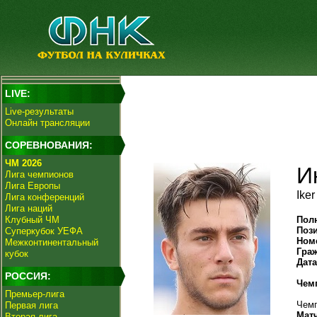
LIVE:
Live-результаты
Онлайн трансляции
СОРЕВНОВАНИЯ:
ЧМ 2026
И
Лига чемпионов
Лига Европы
Ike
Лига конференций
Лига наций
Клубный ЧМ
Пол
Поз
Суперкубок УЕФА
Ном
Межконтинентальный
Гра
кубок
Дат
РОССИЯ:
Чем
Премьер-лига
Чемп
Первая лига
Мат
Вторая лига