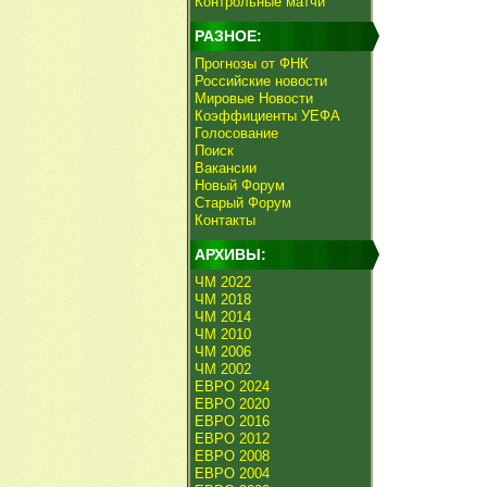
Контрольные матчи
РАЗНОЕ:
Прогнозы от ФНК
Российские новости
Мировые Новости
Коэффициенты УЕФА
Голосование
Поиск
Вакансии
Новый Форум
Старый Форум
Контакты
АРХИВЫ:
ЧМ 2022
ЧМ 2018
ЧМ 2014
ЧМ 2010
ЧМ 2006
ЧМ 2002
ЕВРО 2024
ЕВРО 2020
ЕВРО 2016
ЕВРО 2012
ЕВРО 2008
ЕВРО 2004