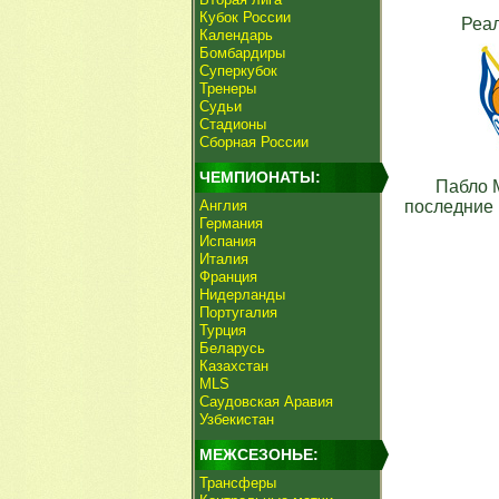
Кубок России
Реа
Календарь
Бомбардиры
Суперкубок
Тренеры
Судьи
Стадионы
Сборная России
ЧЕМПИОНАТЫ:
Пабло 
Англия
последние 
Германия
Испания
Италия
Франция
Нидерланды
Португалия
Турция
Беларусь
Казахстан
MLS
Саудовская Аравия
Узбекистан
МЕЖСЕЗОНЬЕ:
Трансферы