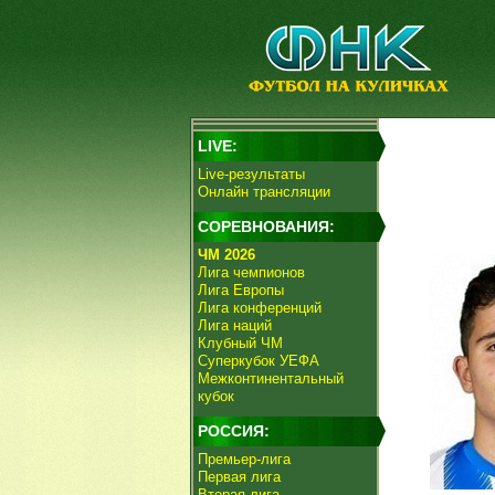
LIVE:
Live-результаты
Онлайн трансляции
СОРЕВНОВАНИЯ:
ЧМ 2026
Лига чемпионов
Лига Европы
Лига конференций
Лига наций
Клубный ЧМ
Суперкубок УЕФА
Межконтинентальный
кубок
РОССИЯ:
Премьер-лига
Первая лига
Вторая лига