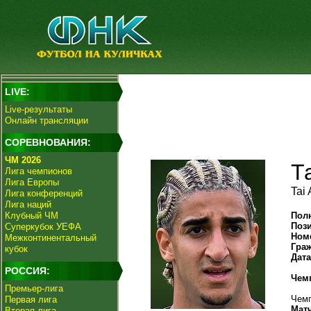
LIVE:
Live-результаты
Онлайн трансляции
СОРЕВНОВАНИЯ:
ЧМ 2026
Т
Лига чемпионов
Лига Европы
Tai
Лига конференций
Лига наций
Клубный ЧМ
Пол
Поз
Суперкубок УЕФА
Ном
Межконтинентальный
Гра
кубок
Дат
РОССИЯ:
Чем
Премьер-лига
Чемп
Первая лига
Мат
Вторая лига