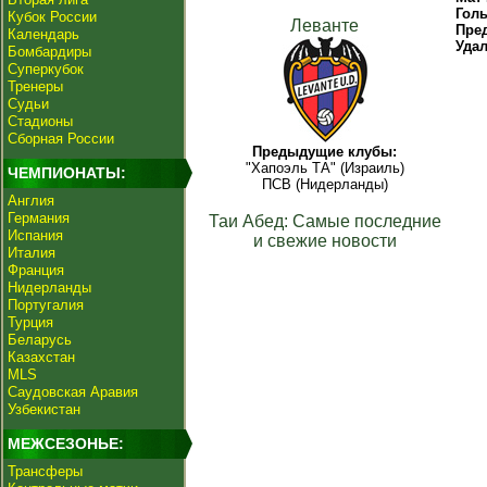
Гол
Кубок России
Леванте
Пре
Календарь
Уда
Бомбардиры
Суперкубок
Тренеры
Судьи
Стадионы
Сборная России
Предыдущие клубы:
"Хапоэль ТА" (Израиль)
ЧЕМПИОНАТЫ:
ПСВ (Нидерланды)
Англия
Германия
Таи Абед: Самые последние
Испания
и свежие новости
Италия
Франция
Нидерланды
Португалия
Турция
Беларусь
Казахстан
MLS
Саудовская Аравия
Узбекистан
МЕЖСЕЗОНЬЕ:
Трансферы