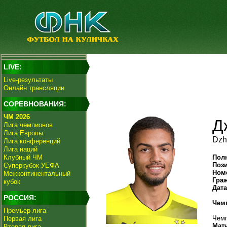
LIVE:
Live-результаты
Онлайн трансляции
СОРЕВНОВАНИЯ:
ЧМ 2026
Д
Лига чемпионов
Лига Европы
Dzh
Лига конференций
Лига наций
Клубный ЧМ
Пол
Поз
Суперкубок УЕФА
Ном
Межконтинентальный
Гра
кубок
Дат
РОССИЯ:
Чем
Премьер-лига
Чемп
Первая лига
Мат
Вторая лига