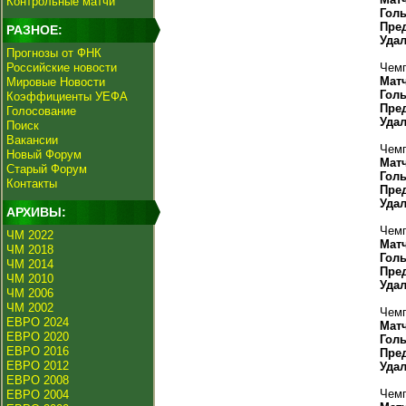
Контрольные матчи
Гол
Пре
РАЗНОЕ:
Уда
Прогнозы от ФНК
Российские новости
Чемп
Мат
Мировые Новости
Гол
Коэффициенты УЕФА
Пре
Голосование
Уда
Поиск
Вакансии
Чемп
Новый Форум
Мат
Старый Форум
Гол
Контакты
Пре
Уда
АРХИВЫ:
Чемп
ЧМ 2022
Мат
ЧМ 2018
Гол
ЧМ 2014
Пре
ЧМ 2010
Уда
ЧМ 2006
ЧМ 2002
Чемп
ЕВРО 2024
Мат
ЕВРО 2020
Гол
ЕВРО 2016
Пре
ЕВРО 2012
Уда
ЕВРО 2008
Чемп
ЕВРО 2004