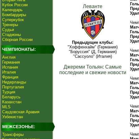
Гол
Кубок России
Леванте
Пре
Календарь
Уда
Бомбардиры
Суперкубок
Чемп
Тренеры
Мат
Судьи
Гол
Стадионы
Пре
Сборная России
Уда
Предыдущие клубы:
"Хоффенхайм" (Германия)
ЧЕМПИОНАТЫ:
Чемп
"Боруссия" (Д, Германия)
Мат
"Сассуоло" (Италия)
Англия
Гол
Германия
Пре
Джереми Тольян: Самые
Испания
Уда
Италия
последние и свежие новости
Франция
Чемп
Нидерланды
Мат
Португалия
Гол
Турция
Пре
Беларусь
Уда
Казахстан
Чемп
MLS
Мат
Саудовская Аравия
Гол
Узбекистан
Пре
Уда
МЕЖСЕЗОНЬЕ:
Чемп
Трансферы
Мат