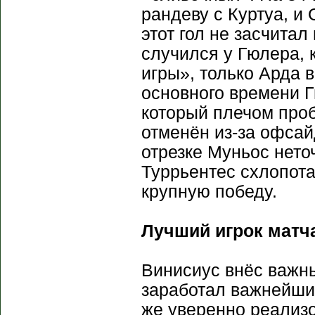
рандеву с Куртуа, и
этот гол не засчита
случился у Гюлера, 
игры», только Арда в
основного времени Г
который плечом проб
отменён из-за офсай
отрезке Муньос нето
Туррьентес схлопота
крупную победу.
Лучший игрок матч
Винисиус внёс важн
заработал важнейший
же уверенно реализо