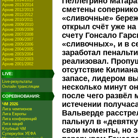
Пеллегрино Матарац
Архив 2013/2014
сметены сопернико
Архив 2012/2013
Архив 2011/2012
«сливочные» береж
Архив 2010/2011
Архив 2009/2010
открыл счёт уже на
Архив 2008/2009
счету Гонсало Гарс
Архив 2007/2008
Архив 2006/2007
«сливочных», и в с
Архив 2005/2006
Архив 2004/2005
заработал пенальти
Архив 2003/2004
Архив 2002/2003
реализовал. Пропущ
Архив 2001/2002
отсутствие Килиана
LIVE:
запасе, лидером в
Live-результаты
несколько минут о
Онлайн трансляции
после чего развёл 
СОРЕВНОВАНИЯ:
истечении получас
ЧМ 2026
Лига чемпионов
Вальверде расстрел
Лига Европы
Лига конференций
пальнул в «девятк
Лига наций
свои моменты, но э
Клубный ЧМ
Суперкубок УЕФА