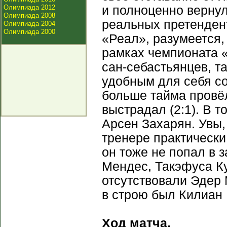
Олимпиада 2012
и полноценно вернул
Олимпиада 2008
реальных претендент
Олимпиада 2004
Олимпиада 2000
«Реал», разумеется, 
рамках чемпионата 
сан-себастьянцев, та
удобным для себя со
больше тайма провёл
выстрадал (2:1). В 
Арсен Захарян. Увы,
тренере практически
он тоже не попал в з
Мендес, Такэфуса Ку
отсутствовали Эдер 
в строю был Килиан
Ход матча.