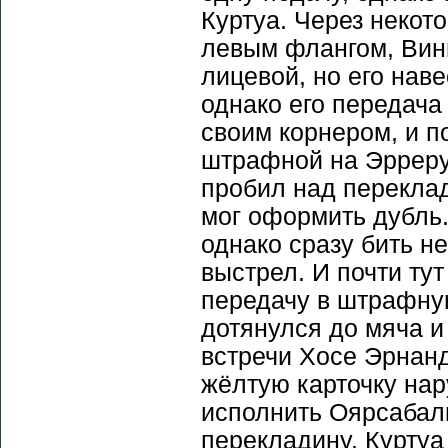
Куртуа. Через некот
левым флангом, Вин
лицевой, но его нав
однако его передача
своим корнером, и п
штрафной на Эрреру,
пробил над переклад
мог оформить дубль
однако сразу бить не
выстрел. И почти тут
передачу в штрафную
дотянулся до мяча и
встречи Хосе Эрнанд
жёлтую карточку на
исполнить Оярсабаль
перекладину, Куртуа 