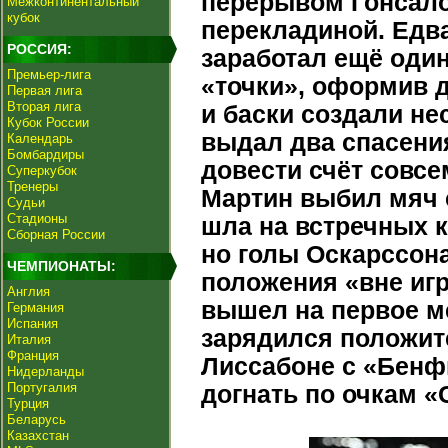
перерывом Гонсало
Межконтинентальный
кубок
перекладиной. Едва
РОССИЯ:
заработал ещё один
Премьер-лига
«точки», оформив д
Первая лига
Вторая лига
и баски создали не
Кубок России
выдал два спасения
Календарь
Бомбардиры
довести счёт совсе
Суперкубок
Тренеры
Мартин выбил мяч с
Судьи
Стадионы
шла на встречных к
Сборная России
но голы Оскарссона
ЧЕМПИОНАТЫ:
положения «вне игр
Англия
вышел на первое м
Германия
Испания
зарядился положит
Италия
Франция
Лиссабоне с «Бенф
Нидерланды
Португалия
догнать по очкам «
Турция
Беларусь
Казахстан