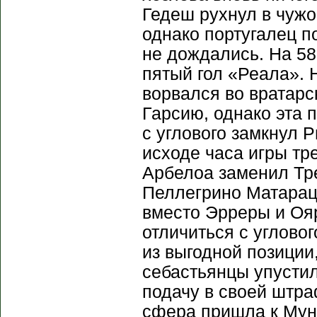
Гедеш рухнул в чуж
однако португалец по
не дождались. На 58
пятый гол «Реала». 
ворвался во вратарск
Гарсию, однако эта 
с углового замкнул Р
исходе часа игры т
Арбелоа заменил Тре
Пеллегрино Матарац
вместо Эрреры и Ояр
отличиться с углово
из выгодной позиции,
себастьянцы упусти
подачу в своей штра
сфера пришла к Мунь