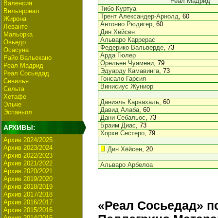
Реал Мадрид
Валенсия
Тибо Куртуа
Вильярреал
Трент Александер-Арнолд
, 60
Жирона
Антонио Рюдигер
, 60
Леванте
Дин Хёйсен
Мальорка
Альваро Каррерас
Овьедо
Федерико Вальверде
, 73
Осасуна
Арда Гюлер
Райо Вальекано
Орельен Чуамени
, 79
Реал Мадрид
Эдуарду Камавинга
, 73
Реал Сосьедад
Гонсало Гарсия
Севилья
Винисиус Жуниор
Сельта
Хетафе
Даниэль Карвахаль
, 60
Эльче
Давид Алаба
, 60
Эспаньол
Дани Себальос
, 73
Браим Диас
, 73
АРХИВЫ:
Хорхе Сестеро
, 79
Архив 2024/2025
Архив 2023/2024
Дин Хёйсен
, 20
Архив 2022/2023
Архив 2021/2022
Альваро Арбелоа
Архив 2020/2021
Архив 2019/2020
Архив 2018/2019
Архив 2017/2018
Архив 2016/2017
«Реал Сосьедад» п
Архив 2015/2016
Архив 2014/2015