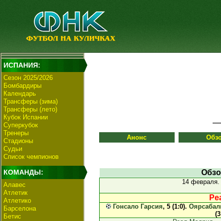
ИСПАНИЯ:
Сезон 2025/2026
Бомбардиры
Календарь
Трансферы (зима)
Трансферы (лето)
Кубок Испании
Суперкубок
Тренеры
Анонс
Обз
Стадионы
Судьи
Список чемпионов
КОМАНДЫ:
Обзо
14 февраля
Алавес
Атлетик
Ре
Атлетико
Гонсало Гарсия
, 5 (1:0).
Оярсабал
Барселона
(3
Бетис