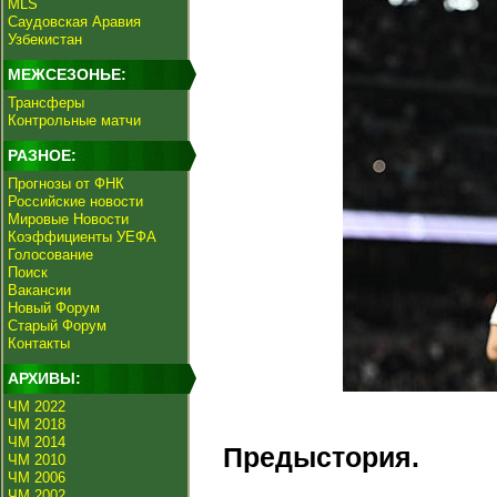
MLS
Саудовская Аравия
Узбекистан
МЕЖСЕЗОНЬЕ:
Трансферы
Контрольные матчи
РАЗНОЕ:
Прогнозы от ФНК
Российские новости
Мировые Новости
Коэффициенты УЕФА
Голосование
Поиск
Вакансии
Новый Форум
Старый Форум
Контакты
АРХИВЫ:
ЧМ 2022
ЧМ 2018
ЧМ 2014
Предыстория.
ЧМ 2010
ЧМ 2006
ЧМ 2002