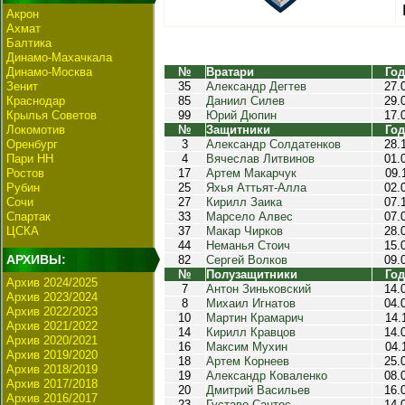
Акрон
Ахмат
Балтика
Динамо-Махачкала
Динамо-Москва
№
Вратари
Год
Зенит
35
Александр Дегтев
27.
Краснодар
85
Даниил Силев
29.
Крылья Советов
99
Юрий Дюпин
17.
Локомотив
№
Защитники
Год
Оренбург
3
Александр Солдатенков
28.
Пари НН
4
Вячеслав Литвинов
01.
Ростов
17
Артем Макарчук
09.
Рубин
25
Яхья Аттьят-Алла
02.
Сочи
27
Кирилл Заика
07.
Спартак
33
Марсело Алвес
07.
ЦСКА
37
Макар Чирков
28.
44
Неманья Стоич
15.
АРХИВЫ:
82
Сергей Волков
09.
№
Полузащитники
Год
Архив 2024/2025
7
Антон Зиньковский
14.
Архив 2023/2024
8
Михаил Игнатов
04.
Архив 2022/2023
10
Мартин Крамарич
14.
Архив 2021/2022
14
Кирилл Кравцов
14.
Архив 2020/2021
16
Максим Мухин
04.
Архив 2019/2020
18
Артем Корнеев
25.
Архив 2018/2019
19
Александр Коваленко
08.
Архив 2017/2018
20
Дмитрий Васильев
16.
Архив 2016/2017
23
Густаво Сантос
14.