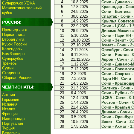
4
10.8.2025
Сочи - Динамо - 
Суперкубок УЕФА
5
17.8.2025
Краснодар - Сочи
Межконтинентальный
6
24.8.2025
Сочи - Балтика - 
кубок
7
30.8.2025
Спартак - Сочи - 
8
14.9.2025
Крылья Советов 
РОССИЯ:
9
22.9.2025
Сочи - ЦСКА - 1:
Премьер-лига
10
28.9.2025
Динамо-Махачкал
Первая лига
11
5.10.2025
Сочи - Пари НН -
Вторая лига
12
19.10.2025
Сочи - Зенит - 0:
Кубок России
13
27.10.2025
Ахмат - Сочи - 2:
Календарь
14
2.11.2025
Оренбург - Сочи 
Бомбардиры
15
8.11.2025
Сочи - Ростов - 0
Суперкубок
16
21.11.2025
Акрон - Сочи - 3:
Тренеры
17
1.12.2025
Сочи - Динамо-М
Судьи
18
7.12.2025
Сочи - Локомотив
Стадионы
19
2.3.2026
Сочи - Спартак - 
Сборная России
20
7.3.2026
Пари НН - Сочи -
21
14.3.2026
Сочи - Краснодар
ЧЕМПИОНАТЫ:
22
21.3.2026
Балтика - Сочи - 
23
6.4.2026
Сочи - Рубин - 0:
Англия
24
12.4.2026
ЦСКА - Сочи - 0:
Германия
25
17.4.2026
Ростов - Сочи - 0
Испания
26
21.4.2026
Сочи - Крылья С
Италия
27
26.4.2026
Динамо - Сочи - 
Франция
28
3.5.2026
Сочи - Оренбург 
Нидерланды
29
10.5.2026
Зенит - Сочи - 2:
Португалия
30
17.5.2026
Сочи - Ахмат - 1:
Турция
Беларусь