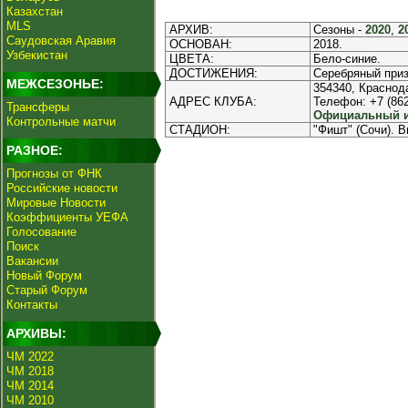
Казахстан
MLS
АРХИВ:
Сезоны -
2020
,
2
Саудовская Аравия
ОСНОВАН:
2018.
Узбекистан
ЦВЕТА:
Бело-синие.
ДОСТИЖЕНИЯ:
Серебряный приз
МЕЖСЕЗОНЬЕ:
354340, Краснода
АДРЕС КЛУБА:
Телефон: +7 (862
Трансферы
Официальный ин
Контрольные матчи
СТАДИОН:
"Фишт" (Сочи). В
РАЗНОЕ:
Прогнозы от ФНК
Российские новости
Мировые Новости
Коэффициенты УЕФА
Голосование
Поиск
Вакансии
Новый Форум
Старый Форум
Контакты
АРХИВЫ:
ЧМ 2022
ЧМ 2018
ЧМ 2014
ЧМ 2010