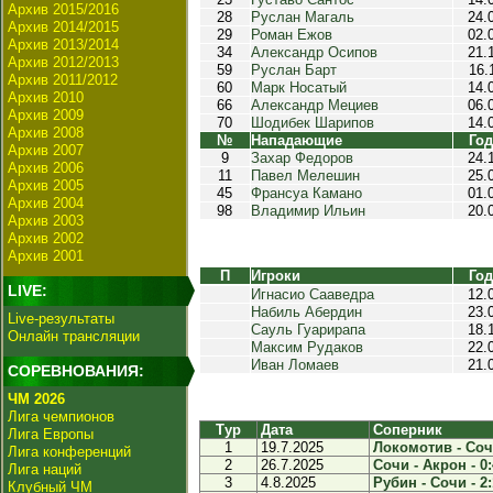
Архив 2015/2016
28
Руслан Магаль
24.
Архив 2014/2015
29
Роман Ежов
02.
Архив 2013/2014
34
Александр Осипов
21.
Архив 2012/2013
59
Руслан Барт
16.
Архив 2011/2012
60
Марк Носатый
14.
Архив 2010
66
Александр Мециев
06.
Архив 2009
70
Шодибек Шарипов
14.
Архив 2008
№
Нападающие
Год
Архив 2007
9
Захар Федоров
24.
Архив 2006
11
Павел Мелешин
25.
Архив 2005
45
Франсуа Камано
01.
Архив 2004
98
Владимир Ильин
20.
Архив 2003
Архив 2002
Архив 2001
П
Игроки
Год
LIVE:
Игнасио Сааведра
12.
Набиль Абердин
23.
Live-результаты
Сауль Гуарирапа
18.
Онлайн трансляции
Максим Рудаков
22.
Иван Ломаев
21.
СОРЕВНОВАНИЯ:
ЧМ 2026
Лига чемпионов
Тур
Дата
Соперник
Лига Европы
1
19.7.2025
Локомотив - Сочи
Лига конференций
2
26.7.2025
Сочи - Акрон - 0:
Лига наций
3
4.8.2025
Рубин - Сочи - 2:
Клубный ЧМ