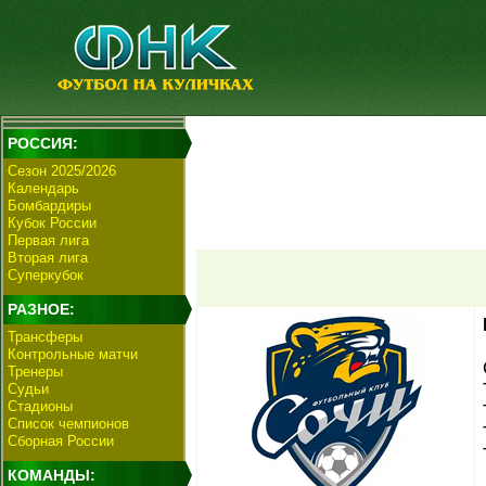
РОССИЯ:
Сезон 2025/2026
Календарь
Бомбардиры
Кубок России
Первая лига
Вторая лига
Суперкубок
РАЗНОЕ:
Трансферы
Контрольные матчи
Тренеры
Судьи
Стадионы
Список чемпионов
Сборная России
КОМАНДЫ: