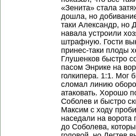
«Зенита» стала затя
дошла, но добивание
таки Александр, но 
навала устроили хоз
штрафную. Гости вын
принес-таки плоды х
Глушенков быстро с
пасом Энрике на вор
голкипера. 1:1. Мог 
сломал линию оборо
атаковать. Хорошо п
Соболев и быстро ск
Максим с ходу проби
наседали на ворота 
до Соболева, которы
головой, но Дегтев 