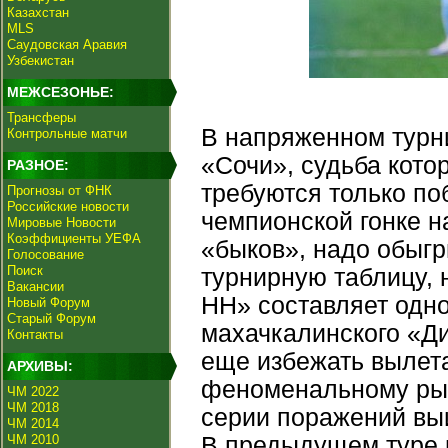
Казахстан
MLS
Саудовская Аравия
Узбекистан
МЕЖСЕЗОНЬЕ:
Трансферы
В напряженном турн
Контрольные матчи
«Сочи», судьба котор
РАЗНОЕ:
требуются только по
Прогнозы от ФНК
Российские новости
чемпионской гонке н
Мировые Новости
Коэффициенты УЕФА
«быков», надо обыгр
Голосование
Поиск
турнирную таблицу, 
Вакансии
НН» составляет одно 
Новый Форум
Старый Форум
махачкалинского «Ди
Контакты
еще избежать вылета
АРХИВЫ:
феноменальному рыв
ЧМ 2022
ЧМ 2018
серии поражений выи
ЧМ 2014
ЧМ 2010
В предыдущем туре ю