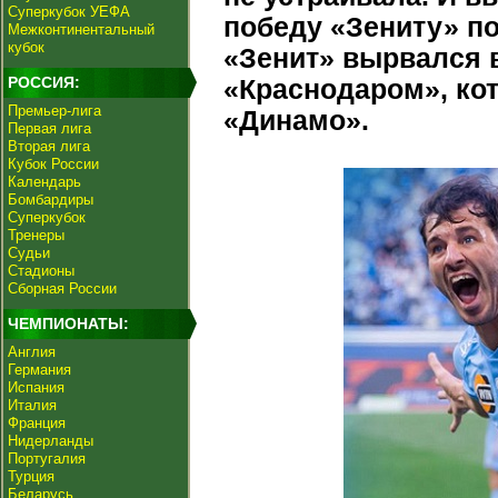
Суперкубок УЕФА
победу «Зениту» п
Межконтинентальный
кубок
«Зенит» вырвался 
РОССИЯ:
«Краснодаром», ко
Премьер-лига
«Динамо».
Первая лига
Вторая лига
Кубок России
Календарь
Бомбардиры
Суперкубок
Тренеры
Судьи
Стадионы
Сборная России
ЧЕМПИОНАТЫ:
Англия
Германия
Испания
Италия
Франция
Нидерланды
Португалия
Турция
Беларусь