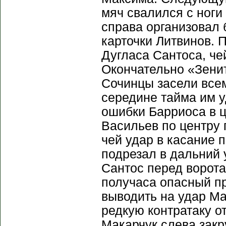
мяч свалился с ноги 
справа организовал 
карточки Литвинов. 
Дугласа Сантоса, че
Окончательно «Зени
Сочинцы засели всем
середине тайма им у
ошибки Барриоса в ц
Васильев по центру 
чей удар в касание 
подрезал в дальний 
Сантос перед ворота
получаса опасный пр
выводить на удар Ма
редкую контратаку от
Макарчук слева зак