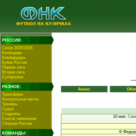
РОССИЯ:
Сезон 2025/2026
Календарь
Бомбардиры
Кубок России
Первая лига
Вторая лига
Суперкубок
РАЗНОЕ:
Анонс
Обз
Трансферы
Контрольные матчи
Тренеры
Судьи
Стадионы
10 мая.
Санк
Список чемпионов
Сборная России
Федор
КОМАНДЫ: