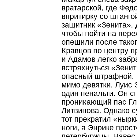
вратарской, где Фед
впритирку со штанго
защитник «Зенита». 
чтобы пойти на пере
опешили после таког
Кравцов по центру п
и Адамов легко забр
встряхнуться «Зенит
опасный штрафной. 
мимо девятки. Луис 
один пенальти. Он с
проникающий пас Гл
Литвинова. Однако с
тот прекратил «нырк
ноги, а Энрике прос
петербуржцы. Навес