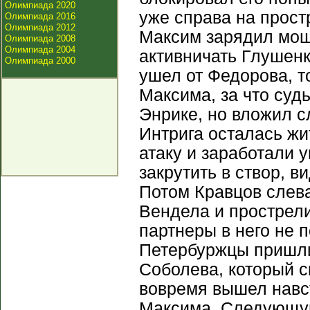
Олимпиада 2020
уже справа на прост
Олимпиада 2016
Олимпиада 2012
Максим зарядил мощ
Олимпиада 2008
Олимпиада 2004
активничать Глушенк
Олимпиада 2000
ушел от Федорова, т
Максима, за что суд
Энрике, но вложил с
Интрига осталась жи
атаку и заработали 
закрутить в створ, 
Потом Кравцов слева
Вендела и прострели
партнеры в него не 
Петербуржцы пришли
Соболева, который с
вовремя вышел навст
Максима. Следующую