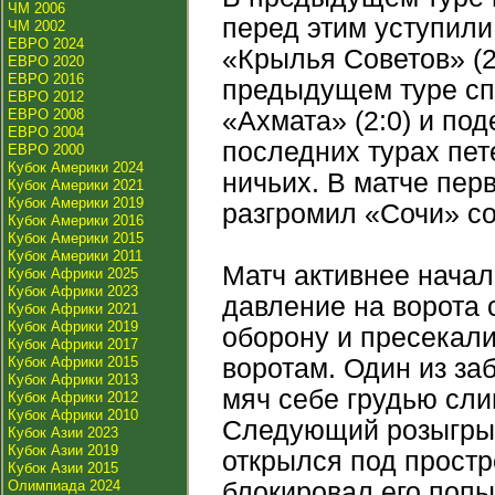
ЧМ 2006
перед этим уступили
ЧМ 2002
ЕВРО 2024
«Крылья Советов» (2:
ЕВРО 2020
ЕВРО 2016
предыдущем туре спр
ЕВРО 2012
ЕВРО 2008
«Ахмата» (2:0) и под
ЕВРО 2004
последних турах пе
ЕВРО 2000
Кубок Америки 2024
ничьих. В матче перв
Кубок Америки 2021
Кубок Америки 2019
разгромил «Сочи» со
Кубок Америки 2016
Кубок Америки 2015
Кубок Америки 2011
Матч активнее начал
Кубок Африки 2025
Кубок Африки 2023
давление на ворота 
Кубок Африки 2021
Кубок Африки 2019
оборону и пресекал
Кубок Африки 2017
Кубок Африки 2015
воротам. Один из за
Кубок Африки 2013
мяч себе грудью сли
Кубок Африки 2012
Кубок Африки 2010
Следующий розыгрыш
Кубок Азии 2023
Кубок Азии 2019
открылся под простр
Кубок Азии 2015
Олимпиада 2024
блокировал его попы