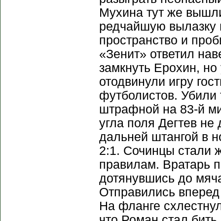
Мухина тут же вышли
редчайшую вылазку 
пространство и проб
«Зенит» ответил нав
замкнуть Ерохин, но
отодвинули игру гос
футболистов. Убили 
штрафной на 83-й ми
угла поля Дегтев не 
дальней штангой в но
2:1. Сочинцы стали 
правилам. Вратарь п
дотянувшись до мяча
Отправились вперед 
На фланге схлестнул
что Роман стал бить 