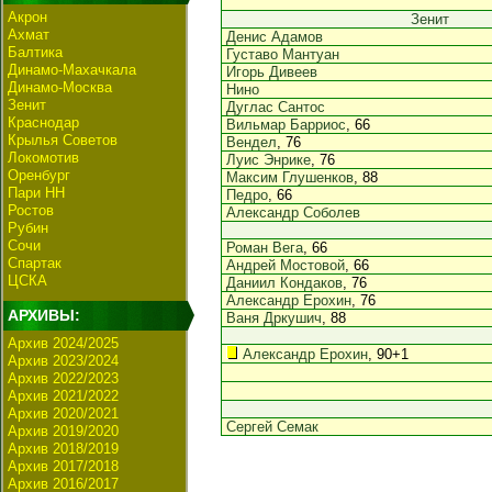
Акрон
Зенит
Ахмат
Денис Адамов
Балтика
Густаво Мантуан
Динамо-Махачкала
Игорь Дивеев
Динамо-Москва
Нино
Зенит
Дуглас Сантос
Краснодар
Вильмар Барриос
, 66
Крылья Советов
Вендел
, 76
Локомотив
Луис Энрике
, 76
Оренбург
Максим Глушенков
, 88
Пари НН
Педро
, 66
Ростов
Александр Соболев
Рубин
Сочи
Роман Вега
, 66
Спартак
Андрей Мостовой
, 66
ЦСКА
Даниил Кондаков
, 76
Александр Ерохин
, 76
АРХИВЫ:
Ваня Дркушич
, 88
Архив 2024/2025
Александр Ерохин
, 90+1
Архив 2023/2024
Архив 2022/2023
Архив 2021/2022
Архив 2020/2021
Сергей Семак
Архив 2019/2020
Архив 2018/2019
Архив 2017/2018
Архив 2016/2017