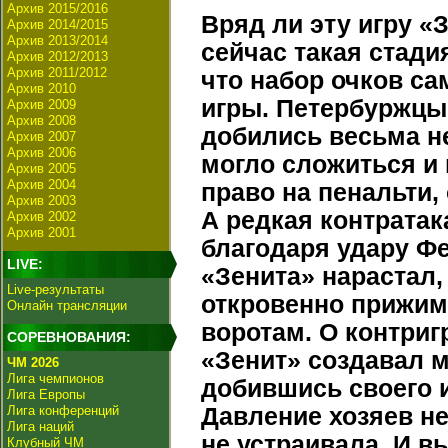
Архив 2015/2016
Вряд ли эту игру «З
Архив 2014/2015
Архив 2013/2014
сейчас такая стади
Архив 2012/2013
Архив 2011/2012
что набор очков са
Архив 2010
игры. Петербуржцы 
Архив 2009
Архив 2008
добились весьма н
Архив 2007
Архив 2006
могло сложиться и 
Архив 2005
Архив 2004
право на пенальти,
Архив 2003
А редкая контратак
Архив 2002
Архив 2001
благодаря удару Ф
LIVE:
«Зенита» нарастал,
Live-результаты
откровенно прижим
Онлайн трансляции
воротам. О контриг
СОРЕВНОВАНИЯ:
«Зенит» создавал м
ЧМ 2026
Лига чемпионов
добившись своего и
Лига Европы
Лига конференций
Давление хозяев не
Лига наций
не устраивала. И в
Клубный ЧМ