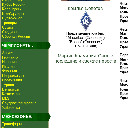
Чемп
Кубок России
Мат
Крылья Советов
Календарь
Гол
Бомбардиры
Пре
Суперкубок
Уда
Тренеры
Судьи
Чемп
Стадионы
Предыдущие клубы:
Мат
Сборная России
"Марибор" (Словения)
Гол
"Браво" (Словения)
Пре
ЧЕМПИОНАТЫ:
"Сочи" (Сочи)
Уда
Англия
Перв
Мартин Крамарич: Самые
Германия
Мат
последние и свежие новости
Испания
Гол
Италия
Пре
Франция
Уда
Нидерланды
Португалия
Чемп
Турция
Мат
Беларусь
Гол
Пре
Казахстан
Уда
MLS
Саудовская Аравия
Узбекистан
МЕЖСЕЗОНЬЕ:
Трансферы