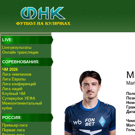
LIVE:
Live-результаты
Онлайн трансляции
СОРЕВНОВАНИЯ:
ЧМ 2026
М
Лига чемпионов
Лига Европы
Mar
Лига конференций
Лига наций
Клубный ЧМ
Пол
Поз
Суперкубок УЕФА
Ном
Межконтинентальный
Гра
кубок
Дат
РОССИЯ:
Чем
Премьер-лига
Мат
Гол
Первая лига
Вторая лига