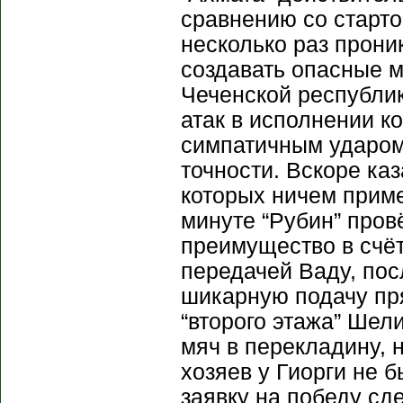
сравнению со старто
несколько раз прон
создавать опасные м
Чеченской республик
атак в исполнении 
симпатичным ударом
точности. Вскоре ка
которых ничем приме
минуте “Рубин” пров
преимущество в счё
передачей Ваду, пос
шикарную подачу пря
“второго этажа” Шел
мяч в перекладину, 
хозяев у Гиорги не 
заявку на победу сд