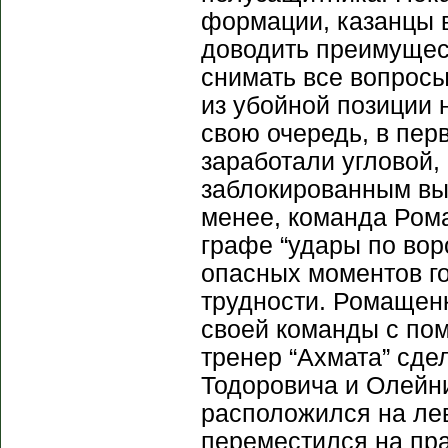
формации, казанцы в
доводить преимущест
снимать все вопросы
из убойной позиции 
свою очередь, в пер
заработали угловой,
заблокированным вы
менее, команда Рома
графе “удары по вор
опасных моментов г
трудности. Ромащен
своей команды с по
тренер “Ахмата” сде
Тодоровича и Олейни
расположился на ле
переместился на пра