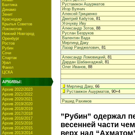
Рустамжон Ашурматов
Балтика
Игор Вуячич
Динамо
Алексей Грицаенко
Зенит
Дмитрий Кабутов
, 81
Краснодар
Угочукву Иву
Крылья Советов
Александр Зотов
, 88
Локомотив
Руслан Безруков
Нижний Новгород
Валентин Вада
Оренбург
Мирлинд Даку
Ростов
Лазар Ранджелович
, 81
Рубин
Сочи
Александр Ломовицкий
, 81
Спартак
Дардан Шабанхаджай
, 81
Урал
Олег Иванов
, 88
Факел
ЦСКА
АРХИВЫ:
Мирлинд Даку
, 66
Архив 2022/2023
Рустамжон Ашурматов
, 90+4
Архив 2021/2022
Архив 2020/2021
Рашид Рахимов
Архив 2019/2020
Архив 2018/2019
Архив 2017/2018
”Рубин” одержал п
Архив 2016/2017
весенней части чем
Архив 2015/2016
Архив 2014/2015
верх над “Ахматом
Архив 2013/2014