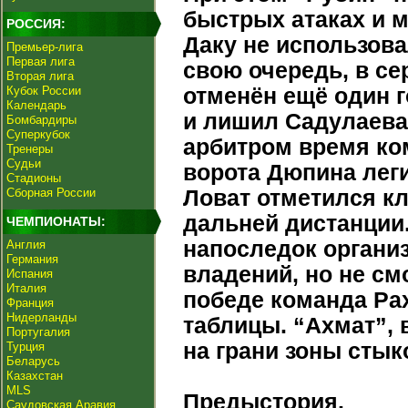
быстрых атаках и м
РОССИЯ:
Даку не использова
Премьер-лига
Первая лига
свою очередь, в с
Вторая лига
Кубок России
отменён ещё один г
Календарь
и лишил Садулаева
Бомбардиры
Суперкубок
арбитром время ко
Тренеры
Судьи
ворота Дюпина лег
Стадионы
Сборная России
Ловат отметился к
дальней дистанции.
ЧЕМПИОНАТЫ:
напоследок органи
Англия
Германия
владений, но не см
Испания
Италия
победе команда Ра
Франция
Нидерланды
таблицы. “Ахмат”, 
Португалия
на грани зоны стык
Турция
Беларусь
Казахстан
MLS
Предыстория.
Саудовская Аравия