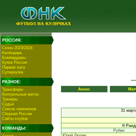
РОССИЯ:
Сезон 2023/2024
Календарь
Бомбардиры
Кубок России
Первая лига
Суперкубок
РАЗНОЕ:
Анонс
Мат
Трансферы
Контрольные матчи
Тренеры
Судьи
Список чемпионов
31 март
Сборная России
Сайты клубов
Ранд
КОМАНДЫ:
Рубин
Юрий Дюпин
Ахмат