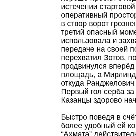
истечении стартовой
оперативный простор
в створ ворот грозне
третий опасный мом
использовала и захв
передаче на своей п
перехватил Зотов, п
продвинулся вперёд
площадь, а Мирлинд
откуда Ранджелович в
Первый гол серба за 
Казанцы здорово нач
Быстро поведя в счё
более удобный ей к
“Ахмата” действител