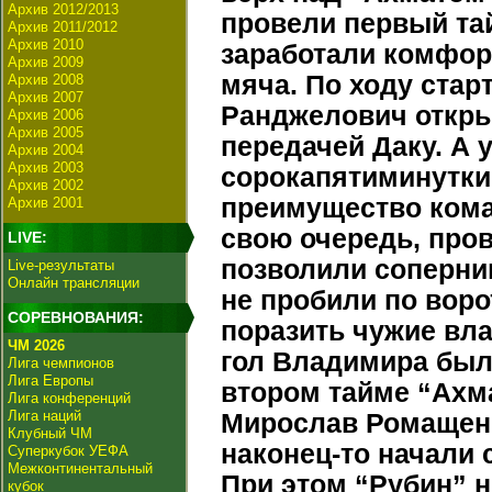
Архив 2012/2013
провели первый та
Архив 2011/2012
Архив 2010
заработали комфор
Архив 2009
мяча. По ходу стар
Архив 2008
Архив 2007
Ранджелович откры
Архив 2006
Архив 2005
передачей Даку. А 
Архив 2004
Архив 2003
сорокапятиминутки
Архив 2002
преимущество кома
Архив 2001
свою очередь, про
LIVE:
позволили соперник
Live-результаты
Онлайн трансляции
не пробили по вор
СОРЕВНОВАНИЯ:
поразить чужие вла
ЧМ 2026
гол Владимира был 
Лига чемпионов
Лига Европы
втором тайме “Ахма
Лига конференций
Лига наций
Мирослав Ромащенко
Клубный ЧМ
наконец-то начали 
Суперкубок УЕФА
Межконтинентальный
При этом “Рубин” н
кубок