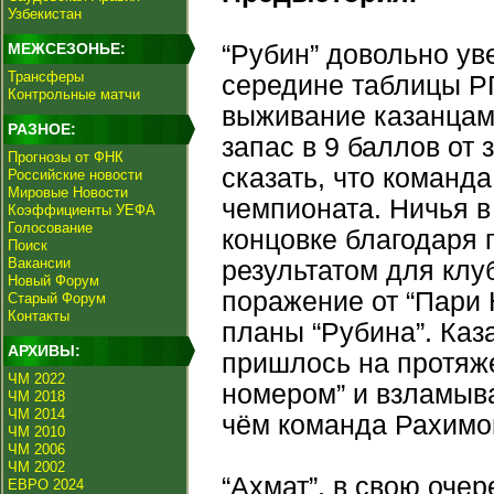
Узбекистан
МЕЖСЕЗОНЬЕ:
“Рубин” довольно ув
Трансферы
середине таблицы РП
Контрольные матчи
выживание казанцам 
РАЗНОЕ:
запас в 9 баллов от
Прогнозы от ФНК
сказать, что команд
Российские новости
Мировые Новости
чемпионата. Ничья в
Коэффициенты УЕФА
Голосование
концовке благодаря
Поиск
Вакансии
результатом для клу
Новый Форум
поражение от “Пари 
Старый Форум
Контакты
планы “Рубина”. Каз
АРХИВЫ:
пришлось на протяже
ЧМ 2022
номером” и взламыв
ЧМ 2018
ЧМ 2014
чём команда Рахимо
ЧМ 2010
ЧМ 2006
ЧМ 2002
“Ахмат”, в свою оче
ЕВРО 2024