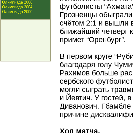
Олимпиада 2008
футболисты “Ахмата”
Олимпиада 2004
Олимпиада 2000
Грозненцы обыграли 
счётом 2:1 и вышли 
ближайший четверг к
примет “Оренбург”.
В первом круге “Руби
благодаря голу Чуми
Рахимов больше рас
сербского футболиста
могли сыграть трав
и Йевтич. У гостей, 
Диванович, Гбамбле 
причине дисквалифи
Ход матча.