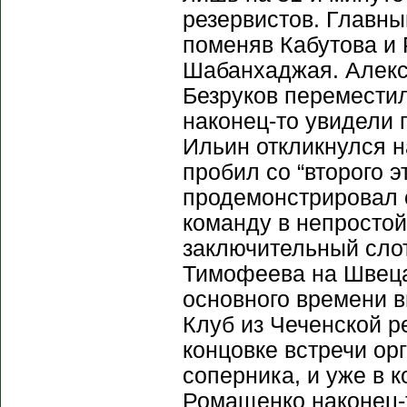
резервистов. Главны
поменяв Кабутова и
Шабанхаджая. Алекса
Безруков перемести
наконец-то увидели 
Ильин откликнулся н
пробил со “второго э
продемонстрировал 
команду в непросто
заключительный сло
Тимофеева на Швеца.
основного времени в
Клуб из Чеченской р
концовке встречи ор
соперника, и уже в 
Ромащенко наконец-