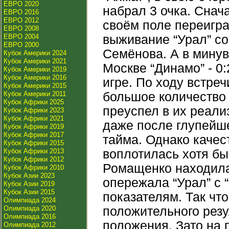
ЕВРО 2020
набрал 3 очка. Снач
ЕВРО 2016
ЕВРО 2012
своём поле переигра
ЕВРО 2008
ЕВРО 2004
выживание “Урал” со
ЕВРО 2000
Семёнова. А в мину
Кубок Америки 2024
Кубок Америки 2021
Москве “Динамо” - 0:
Кубок Америки 2019
Кубок Америки 2016
игре. По ходу встре
Кубок Америки 2015
Кубок Америки 2011
большое количество
Кубок Африки 2025
преуспел в их реали
Кубок Африки 2023
Кубок Африки 2021
даже после глупейше
Кубок Африки 2019
Кубок Африки 2017
тайма. Однако качес
Кубок Африки 2015
Кубок Африки 2013
воплотилась хотя бы
Кубок Африки 2012
Ромащенко находила
Кубок Африки 2010
Кубок Азии 2023
опережала “Урал” с
Кубок Азии 2019
Кубок Азии 2015
показателям. Так чт
Олимпиада 2024
Олимпиада 2020
положительного резу
Олимпиада 2016
положения. Зато на 
Олимпиада 2012