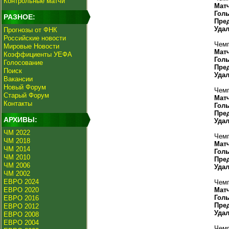
Контрольные матчи
Мат
Гол
РАЗНОЕ:
Пре
Уда
Прогнозы от ФНК
Российские новости
Чемп
Мировые Новости
Мат
Коэффициенты УЕФА
Гол
Голосование
Пре
Поиск
Уда
Вакансии
Новый Форум
Чемп
Старый Форум
Мат
Контакты
Гол
Пре
АРХИВЫ:
Уда
ЧМ 2022
Чемп
ЧМ 2018
Мат
ЧМ 2014
Гол
ЧМ 2010
Пре
ЧМ 2006
Уда
ЧМ 2002
ЕВРО 2024
Чемп
ЕВРО 2020
Мат
Гол
ЕВРО 2016
Пре
ЕВРО 2012
Уда
ЕВРО 2008
ЕВРО 2004
Чемп