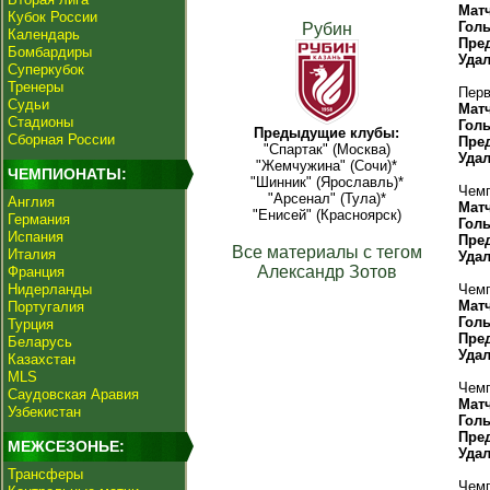
Мат
Кубок России
Гол
Рубин
Календарь
Пре
Бомбардиры
Уда
Суперкубок
Тренеры
Перв
Судьи
Мат
Стадионы
Гол
Предыдущие клубы:
Сборная России
Пре
"Спартак" (Москва)
Уда
"Жемчужина" (Сочи)*
ЧЕМПИОНАТЫ:
"Шинник" (Ярославль)*
Чемп
"Арсенал" (Тула)*
Англия
Мат
"Енисей" (Красноярск)
Германия
Гол
Испания
Пре
Все материалы с тегом
Италия
Уда
Александр Зотов
Франция
Нидерланды
Чемп
Мат
Португалия
Гол
Турция
Пре
Беларусь
Уда
Казахстан
MLS
Чемп
Саудовская Аравия
Мат
Узбекистан
Гол
Пре
МЕЖСЕЗОНЬЕ:
Уда
Трансферы
Чемп