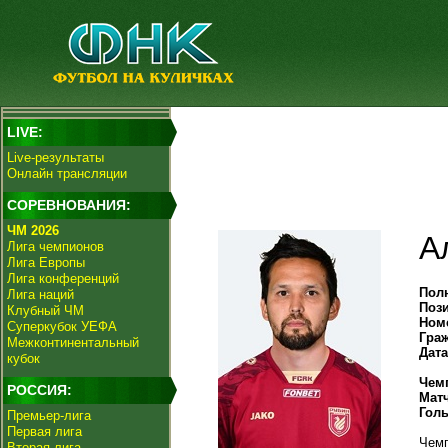
LIVE:
Live-результаты
Онлайн трансляции
СОРЕВНОВАНИЯ:
ЧМ 2026
А
Лига чемпионов
Лига Европы
Лига конференций
Пол
Лига наций
Поз
Клубный ЧМ
Ном
Суперкубок УЕФА
Гра
Межконтинентальный
Дат
кубок
Чем
РОССИЯ:
Мат
Гол
Премьер-лига
Первая лига
Чемп
Вторая лига