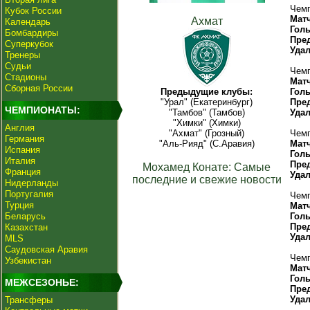
Чемп
Кубок России
Мат
Ахмат
Календарь
Гол
Бомбардиры
Пре
Суперкубок
Уда
Тренеры
Судьи
Чемп
Стадионы
Мат
Сборная России
Предыдущие клубы:
Гол
"Урал" (Екатеринбург)
Пре
ЧЕМПИОНАТЫ:
"Тамбов" (Тамбов)
Уда
"Химки" (Химки)
Англия
"Ахмат" (Грозный)
Чемп
Германия
"Аль-Рияд" (С.Аравия)
Мат
Испания
Гол
Италия
Пре
Мохамед Конате: Самые
Франция
Уда
последние и свежие новости
Нидерланды
Португалия
Чемп
Турция
Мат
Беларусь
Гол
Пре
Казахстан
Уда
MLS
Саудовская Аравия
Чемп
Узбекистан
Мат
Гол
МЕЖСЕЗОНЬЕ:
Пре
Уда
Трансферы