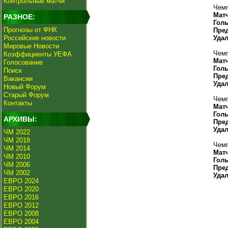
Контрольные матчи
Чемп
Мат
РАЗНОЕ:
Гол
Прогнозы от ФНК
Пре
Российские новости
Уда
Мировые Новости
Чемп
Коэффициенты УЕФА
Мат
Голосование
Гол
Поиск
Пре
Вакансии
Уда
Новый Форум
Старый Форум
Чемп
Контакты
Мат
Гол
АРХИВЫ:
Пре
Уда
ЧМ 2022
ЧМ 2018
Чемп
ЧМ 2014
Мат
ЧМ 2010
Гол
ЧМ 2006
Пре
ЧМ 2002
Уда
ЕВРО 2024
ЕВРО 2020
ЕВРО 2016
ЕВРО 2012
ЕВРО 2008
ЕВРО 2004