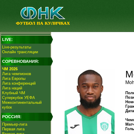
LIVE:
Live-результаты
Онлайн трансляции
СОРЕВНОВАНИЯ:
ЧМ 2026
М
Лига чемпионов
Лига Европы
Moh
Лига конференций
Лига наций
Клубный ЧМ
Пол
Поз
Суперкубок УЕФА
Ном
Межконтинентальный
Гра
кубок
Дат
РОССИЯ:
Чем
Премьер-лига
Мат
Гол
Первая лига
Вторая лига