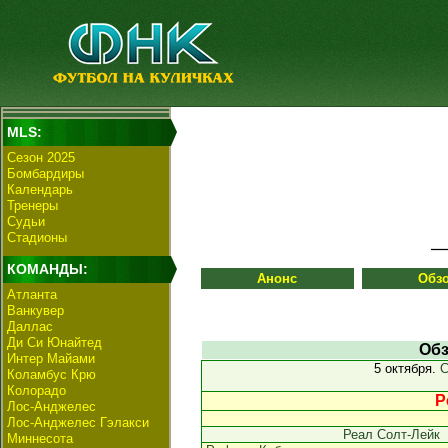
MLS:
Сезон 2025
Бомбардиры
Календарь
Тренеры
Судьи
Стадионы
КОМАНДЫ:
Анонс
Обз
Атланта
Ванкувер
Даллас
Ди Си Юнайтед
Обз
Интер Майами
5 октября.
С
Коламбус Крю
Колорадо
Р
Лос-Анджелес
Лос-Анджелес Гэлакси
Реал Солт-Лейк
Миннесота