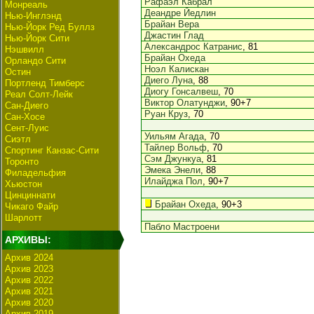
Рафаэл Кабрал
Монреаль
Деандре Йедлин
Нью-Инглэнд
Брайан Вера
Нью-Йорк Ред Буллз
Джастин Глад
Нью-Йорк Сити
Александрос Катранис
, 81
Нэшвилл
Брайан Охеда
Орландо Сити
Ноэл Калискан
Остин
Диего Луна
, 88
Портленд Тимберс
Диогу Гонсалвеш
, 70
Реал Солт-Лейк
Виктор Олатунджи
, 90+7
Сан-Диего
Руан Круз
, 70
Сан-Хосе
Сент-Луис
Уильям Агада
, 70
Сиэтл
Тайлер Вольф
, 70
Спортинг Канзас-Сити
Сэм Джункуа
, 81
Торонто
Эмека Энели
, 88
Филадельфия
Илайджа Пол
, 90+7
Хьюстон
Цинциннати
Брайан Охеда
, 90+3
Чикаго Файр
Шарлотт
Пабло Мастроени
АРХИВЫ:
Архив 2024
Архив 2023
Архив 2022
Архив 2021
Архив 2020
Архив 2019