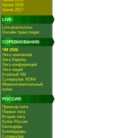
Архив 2018
Архив 2017
LIVE:
Live-результаты
Онлайн трансляции
СОРЕВНОВАНИЯ:
ЧМ 2026
Лига чемпионов
Лига Европы
Лига конференций
Лига наций
Клубный ЧМ
Суперкубок УЕФА
Межконтинентальный
кубок
РОССИЯ:
Премьер-лига
Первая лига
Вторая лига
Кубок России
Календарь
Бомбардиры
Суперкубок