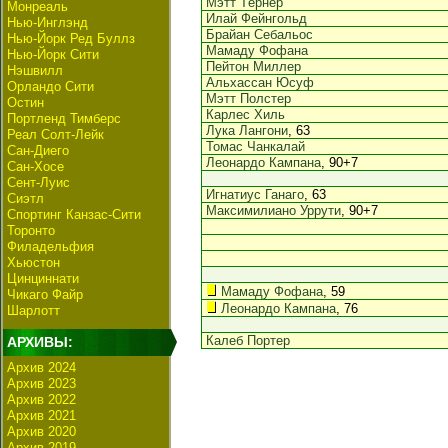
Мэтт Тёрнер
Монреаль
Илай Фейнгольд
Нью-Инглэнд
Брайан Себальос
Нью-Йорк Ред Буллз
Мамаду Фофана
Нью-Йорк Сити
Пейтон Миллер
Нэшвилл
Альхассан Юсуф
Орландо Сити
Мэтт Полстер
Остин
Карлес Хиль
Портленд Тимберс
Лука Лангони
, 63
Реал Солт-Лейк
Томас Чанкалай
Сан-Диего
Леонардо Кампана
, 90+7
Сан-Хосе
Сент-Луис
Игнатиус Ганаго
, 63
Сиэтл
Максимилиано Уррути
, 90+7
Спортинг Канзас-Сити
Торонто
Филадельфия
Хьюстон
Цинциннати
Мамаду Фофана
, 59
Чикаго Файр
Леонардо Кампана
, 76
Шарлотт
Калеб Портер
АРХИВЫ:
Архив 2024
Архив 2023
Архив 2022
Архив 2021
Архив 2020
Архив 2019