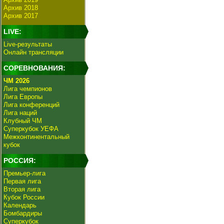
Архив 2018
Архив 2017
LIVE:
Live-результаты
Онлайн трансляции
СОРЕВНОВАНИЯ:
ЧМ 2026
Лига чемпионов
Лига Европы
Лига конференций
Лига наций
Клубный ЧМ
Суперкубок УЕФА
Межконтинентальный
кубок
РОССИЯ:
Премьер-лига
Первая лига
Вторая лига
Кубок России
Календарь
Бомбардиры
Суперкубок