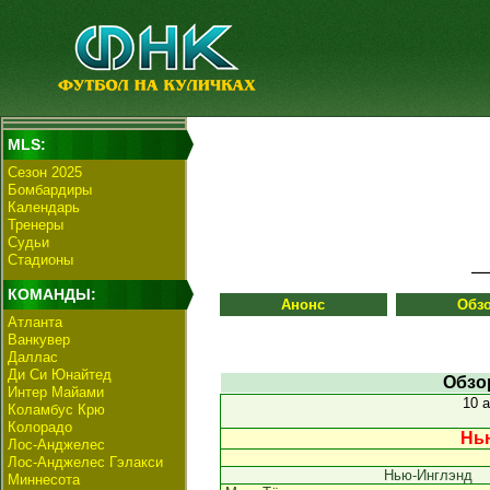
MLS:
Сезон 2025
Бомбардиры
Календарь
Тренеры
Судьи
Стадионы
КОМАНДЫ:
Анонс
Обз
Атланта
Ванкувер
Даллас
Ди Си Юнайтед
Обзо
Интер Майами
10 
Коламбус Крю
Колорадо
Нью
Лос-Анджелес
Лос-Анджелес Гэлакси
Нью-Инглэнд
Миннесота