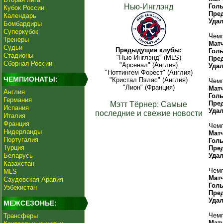
Нью-Инглэнд
Гол
Кубок России
Пре
Календарь
Уда
Бомбардиры
Суперкубок
Чемп
Тренеры
Мат
Судьи
Предыдущие клубы:
Гол
Стадионы
"Нью-Инглэнд" (MLS)
Пре
Сборная России
"Арсенал" (Англия)
Уда
"Ноттингем Форест" (Англия)
ЧЕМПИОНАТЫ:
"Кристал Пэлас" (Англия)
Чемп
"Лион" (Франция)
Мат
Англия
Гол
Германия
Пре
Мэтт Тёрнер: Самые
Испания
Уда
последние и свежие новости
Италия
Франция
Чемп
Нидерланды
Мат
Португалия
Гол
Турция
Пре
Беларусь
Уда
Казахстан
Чемп
MLS
Мат
Саудовская Аравия
Гол
Узбекистан
Пре
Уда
МЕЖСЕЗОНЬЕ:
Чемп
Трансферы
Мат