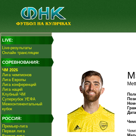
LIVE:
Live-результаты
Онлайн трансляции
СОРЕВНОВАНИЯ:
ЧМ 2026
М
Лига чемпионов
Лига Европы
Mett
Лига конференций
Лига наций
Клубный ЧМ
Пол
Поз
Суперкубок УЕФА
Ном
Межконтинентальный
Гра
кубок
Дат
РОССИЯ:
Чем
Премьер-лига
Чемп
Первая лига
Мат
Вторая лига