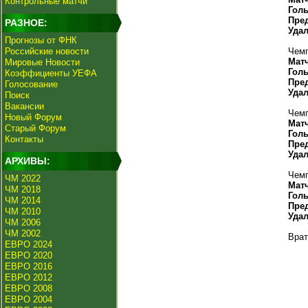
Контрольные матчи
Гол
Пре
РАЗНОЕ:
Уда
Прогнозы от ФНК
Российские новости
Чемп
Мат
Мировые Новости
Гол
Коэффициенты УЕФА
Пре
Голосование
Уда
Поиск
Вакансии
Чемп
Новый Форум
Мат
Старый Форум
Гол
Контакты
Пре
Уда
АРХИВЫ:
Чемп
ЧМ 2022
Мат
ЧМ 2018
Гол
ЧМ 2014
Пре
ЧМ 2010
Уда
ЧМ 2006
ЧМ 2002
Врат
ЕВРО 2024
ЕВРО 2020
ЕВРО 2016
ЕВРО 2012
ЕВРО 2008
ЕВРО 2004