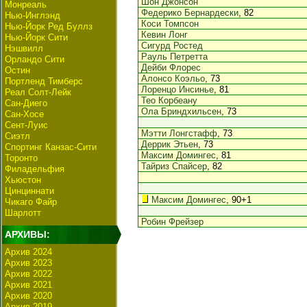
Шон Джонсон
Монреаль
Федерико Бернардески
, 82
Нью-Инглэнд
Коси Томпсон
Нью-Йорк Ред Буллз
Кевин Лонг
Нью-Йорк Сити
Сигурд Ростед
Нэшвилл
Рауль Петретта
Орландо Сити
Дейби Флорес
Остин
Алонсо Коэльо
, 73
Портленд Тимберс
Лоренцо Инсинье
, 81
Реал Солт-Лейк
Тео Корбеану
Сан-Диего
Ола Бриндхильсен
, 73
Сан-Хосе
Сент-Луис
Мэтти Лонгстафф
, 73
Сиэтл
Деррик Этьен
, 73
Спортинг Канзас-Сити
Максим Домингес
, 81
Торонто
Тайриз Спайсер
, 82
Филадельфия
Хьюстон
Цинциннати
Максим Домингес
, 90+1
Чикаго Файр
Шарлотт
Робин Фрейзер
АРХИВЫ:
Архив 2024
Архив 2023
Архив 2022
Архив 2021
Архив 2020
Архив 2019