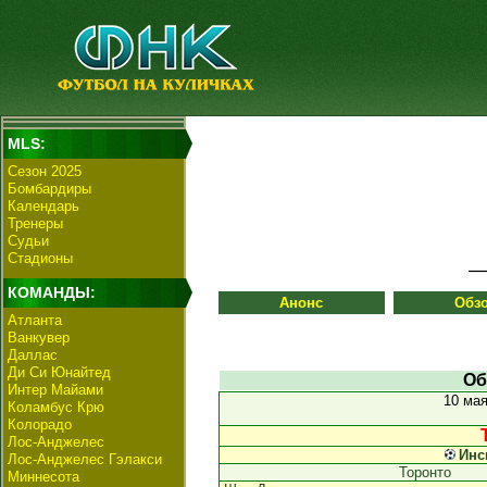
MLS:
Сезон 2025
Бомбардиры
Календарь
Тренеры
Судьи
Стадионы
КОМАНДЫ:
Анонс
Обз
Атланта
Ванкувер
Даллас
Ди Си Юнайтед
Об
Интер Майами
10 ма
Коламбус Крю
Колорадо
Лос-Анджелес
Инс
Лос-Анджелес Гэлакси
Торонто
Миннесота