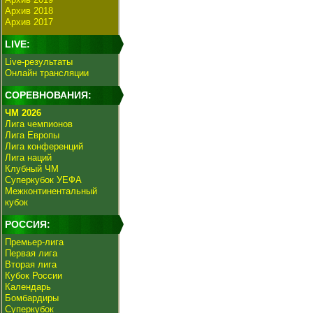
Архив 2018
Архив 2017
LIVE:
Live-результаты
Онлайн трансляции
СОРЕВНОВАНИЯ:
ЧМ 2026
Лига чемпионов
Лига Европы
Лига конференций
Лига наций
Клубный ЧМ
Суперкубок УЕФА
Межконтинентальный
кубок
РОССИЯ:
Премьер-лига
Первая лига
Вторая лига
Кубок России
Календарь
Бомбардиры
Суперкубок