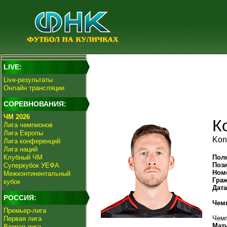
LIVE:
Live-результаты
Онлайн трансляции
СОРЕВНОВАНИЯ:
ЧМ 2026
К
Лига чемпионов
Лига Европы
Konn
Лига конференций
Лига наций
Клубный ЧМ
Пол
Поз
Суперкубок УЕФА
Ном
Межконтинентальный
Гра
кубок
Дат
РОССИЯ:
Чем
Премьер-лига
Чемп
Первая лига
Мат
Вторая лига