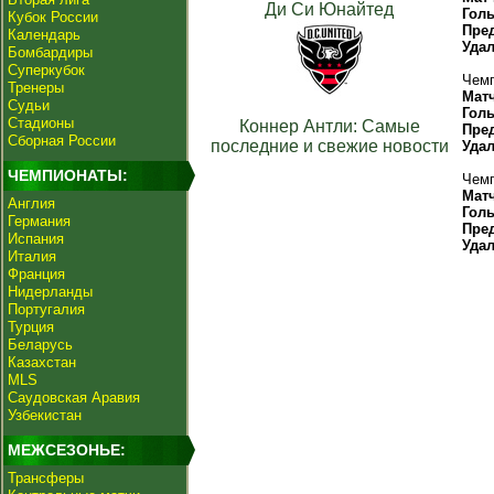
Ди Си Юнайтед
Гол
Кубок России
Пре
Календарь
Уда
Бомбардиры
Суперкубок
Чемп
Тренеры
Мат
Судьи
Гол
Стадионы
Коннер Антли: Самые
Пре
Сборная России
последние и свежие новости
Уда
ЧЕМПИОНАТЫ:
Чемп
Мат
Англия
Гол
Германия
Пре
Испания
Уда
Италия
Франция
Нидерланды
Португалия
Турция
Беларусь
Казахстан
MLS
Саудовская Аравия
Узбекистан
МЕЖСЕЗОНЬЕ:
Трансферы