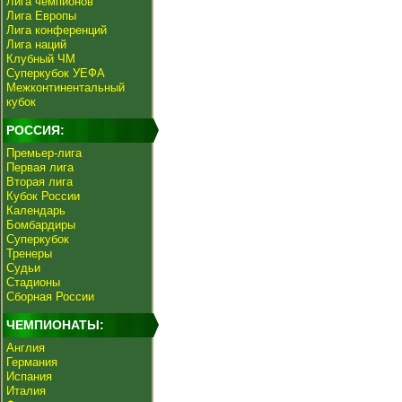
Лига чемпионов
Лига Европы
Лига конференций
Лига наций
Клубный ЧМ
Суперкубок УЕФА
Межконтинентальный
кубок
РОССИЯ:
Премьер-лига
Первая лига
Вторая лига
Кубок России
Календарь
Бомбардиры
Суперкубок
Тренеры
Судьи
Стадионы
Сборная России
ЧЕМПИОНАТЫ:
Англия
Германия
Испания
Италия