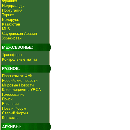
Франция
Нидерланды
Португалия
Турция
Беларусь
Казахстан
MLS
Саудовская Аравия
Узбекистан
МЕЖСЕЗОНЬЕ:
Трансферы
Контрольные матчи
РАЗНОЕ:
Прогнозы от ФНК
Российские новости
Мировые Новости
Коэффициенты УЕФА
Голосование
Поиск
Вакансии
Новый Форум
Старый Форум
Контакты
АРХИВЫ: