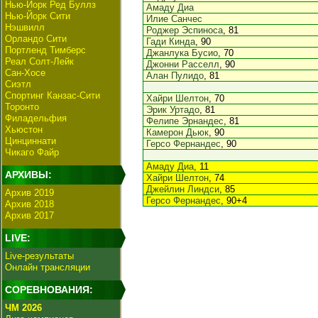
Нью-Йорк Ред Буллз
Амаду Диа
Нью-Йорк Сити
Илие Санчес
Нэшвилл
Роджер Эспиноса
, 81
Орландо Сити
Гади Кинда
, 90
Портленд Тимберс
Джанлука Бусио
, 70
Реал Солт-Лейк
Джонни Расселл
, 90
Сан-Хосе
Алан Пулидо
, 81
Сиэтл
Спортинг Канзас-Сити
Хайри Шелтон
, 70
Торонто
Эрик Уртадо
, 81
Филадельфия
Фелипе Эрнандес
, 81
Хьюстон
Камерон Дьюк
, 90
Цинциннати
Герсо Фернандес
, 90
Чикаго Файр
Амаду Диа
, 11
АРХИВЫ:
Хайри Шелтон
, 74
Джейлин Линдси
, 85
Архив 2019
Герсо Фернандес
, 90+4
Архив 2018
Архив 2017
LIVE:
Live-результаты
Онлайн трансляции
СОРЕВНОВАНИЯ:
ЧМ 2026