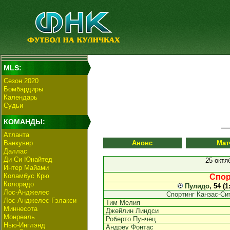
MLS:
Сезон 2020
Бомбардиры
Календарь
Судьи
КОМАНДЫ:
Атланта
Ванкувер
Анонс
Мат
Даллас
Ди Си Юнайтед
25 октя
Интер Майами
Коламбус Крю
Спор
Колорадо
Пулидо
, 54 (1
Лос-Анджелес
Спортинг Канзас-Си
Лос-Анджелес Гэлакси
Тим Мелия
Миннесота
Джейлин Линдси
Монреаль
Роберто Пунчец
Нью-Инглэнд
Андреу Фонтас