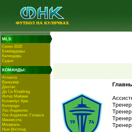
MLS:
Сезон 2020
Бомбардиры
Календарь
Судьи
КОМАНДЫ:
Атланта
Ванкувер
Главны
Даллас
Ди Си Юнайтед
Интер Майами
Ассист
Коламбус Крю
Тренер
Колорадо
Лос-Анджелес
Тренер 
Лос-Анджелес Гэлакси
Тренер
Миннесота
Тренер
Монреаль
Нью-Инглэнд