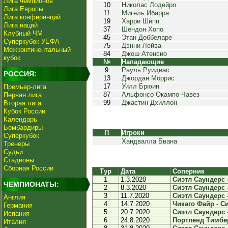
Лига чемпионов
10
Николас Лодейро
Лига Европы
11
Мигель Ибарра
Лига конференций
19
Харри Шипп
Лига наций
37
Шендон Хопо
Клубный ЧМ
45
Этан Доббеларе
Суперкубок УЕФА
75
Дэнни Лейва
Межконтинентальный
84
Джош Атенсио
кубок
№
Нападающие
9
Рауль Руидиас
РОССИЯ:
13
Джордан Моррис
17
Уилл Брюин
Премьер-лига
87
Альфонсо Окампо-Чавез
Первая лига
99
Джастин Дхиллон
Вторая лига
Кубок России
Календарь
Бомбардиры
П
Игроки
Суперкубок
Хандвалла Бвана
Тренеры
Судьи
Стадионы
Сборная России
Тур
Дата
Соперник
1
1.3.2020
Сиэтл Саундерс -
ЧЕМПИОНАТЫ:
2
8.3.2020
Сиэтл Саундерс 
3
11.7.2020
Сиэтл Саундерс -
Англия
4
14.7.2020
Чикаго Файр - Си
Германия
5
20.7.2020
Сиэтл Саундерс -
Испания
6
24.8.2020
Портленд Тимбер
Италия