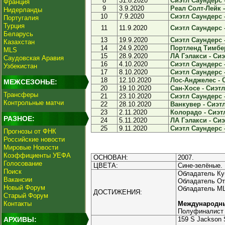
8
31.8.2020
Сиэтл Саундерс -
Франция
9
3.9.2020
Реал Солт-Лейк -
Нидерланды
10
7.9.2020
Сиэтл Саундерс 
Португалия
Турция
11
11.9.2020
Сиэтл Саундерс -
Беларусь
13
19.9.2020
Сиэтл Саундерс -
Казахстан
14
24.9.2020
Портленд Тимбер
MLS
15
28.9.2020
ЛА Гэлакси - Сиэ
Саудовская Аравия
16
4.10.2020
Сиэтл Саундерс -
Узбекистан
17
8.10.2020
Сиэтл Саундерс -
18
12.10.2020
Лос-Анджелес - С
МЕЖСЕЗОНЬЕ:
20
19.10.2020
Сан-Хосе - Сиэтл
Трансферы
21
23.10.2020
Сиэтл Саундерс 
Контрольные матчи
22
28.10.2020
Ванкувер - Сиэтл
23
2.11.2020
Колорадо - Сиэтл
РАЗНОЕ:
24
5.11.2020
ЛА Гэлакси - Сиэ
25
9.11.2020
Сиэтл Саундерс -
Прогнозы от ФНК
Российские новости
Мировые Новости
Коэффициенты УЕФА
ОСНОВАН:
2007.
Голосование
ЦВЕТА:
Сине-зелёные.
Поиск
Обладатель Куб
Вакансии
Обладатель Отк
Новый Форум
Обладатель MLS
ДОСТИЖЕНИЯ:
Старый Форум
Контакты
Международн
Полуфиналист 
АРХИВЫ:
159 S Jackson 