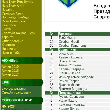
Нью-Йорк Ред Буллз
Владел
Нью-Йорк Сити
Нэшвилл
Презид
Орландо Сити
Спорти
Портленд Тимберс
Реал Солт-Лейк
Сан-Хосе
Сиэтл
Спортинг Канзас-Сити
№
Вратари
Торонто
1
Трей Мьюс
Филадельфия
24
Стефан Фрей
Хьюстон
30
Стефан Кливленд
Цинциннати
№
Защитники
Чикаго Файр
2
Брэд Смит
3
Хавьер Арреага
АРХИВЫ:
5
Нихоу Толо
16
Алекс Рольдан
Архив 2019
18
Келвин Леердам
Архив 2018
27
Шейн О'Нейлл
Архив 2017
28
Йеймар Гомес Андраде
29
Роман Торрес
LIVE:
33
Джовин Джонс
Live-результаты
94
Джимми Медранда
Онлайн трансляции
№
Полузащитники
4
Густав Свенссон
СОРЕВНОВАНИЯ:
6
Жоао Пауло
7
Кристиан Рольдан
ЧМ 2026
8
Жорди Делем