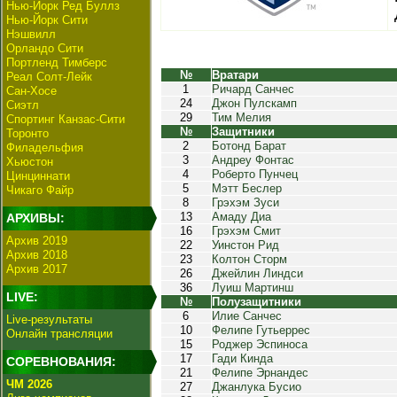
Нью-Йорк Ред Буллз
Нью-Йорк Сити
Нэшвилл
Орландо Сити
Портленд Тимберс
№
Вратари
Реал Солт-Лейк
1
Ричард Санчес
Сан-Хосе
24
Джон Пулскамп
Сиэтл
29
Тим Мелия
Спортинг Канзас-Сити
№
Защитники
Торонто
2
Ботонд Барат
Филадельфия
3
Андреу Фонтас
Хьюстон
4
Роберто Пунчец
Цинциннати
5
Мэтт Беслер
Чикаго Файр
8
Грэхэм Зуси
13
Амаду Диа
АРХИВЫ:
16
Грэхэм Смит
Архив 2019
22
Уинстон Рид
Архив 2018
23
Колтон Сторм
Архив 2017
26
Джейлин Линдси
36
Луиш Мартинш
LIVE:
№
Полузащитники
6
Илие Санчес
Live-результаты
10
Фелипе Гутьеррес
Онлайн трансляции
15
Роджер Эспиноса
17
Гади Кинда
СОРЕВНОВАНИЯ:
21
Фелипе Эрнандес
ЧМ 2026
27
Джанлука Бусио