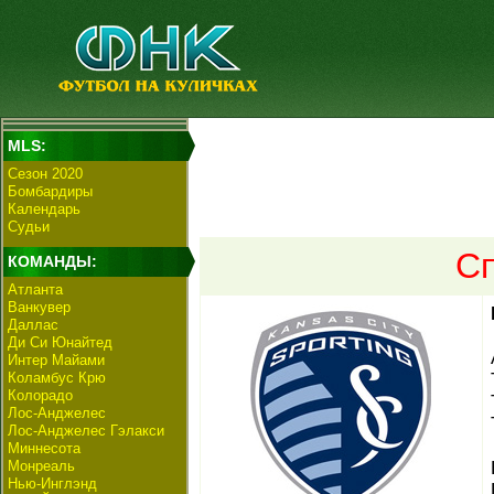
MLS:
Сезон 2020
Бомбардиры
Календарь
Судьи
Сп
КОМАНДЫ:
Атланта
Ванкувер
Даллас
Ди Си Юнайтед
Интер Майами
Коламбус Крю
Колорадо
Лос-Анджелес
Лос-Анджелес Гэлакси
Миннесота
Монреаль
Нью-Инглэнд